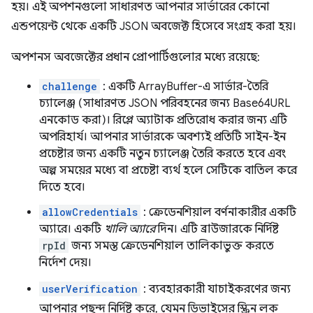
হয়। এই অপশনগুলো সাধারণত আপনার সার্ভারের কোনো
এন্ডপয়েন্ট থেকে একটি JSON অবজেক্ট হিসেবে সংগ্রহ করা হয়।
অপশনস অবজেক্টের প্রধান প্রোপার্টিগুলোর মধ্যে রয়েছে:
challenge
: একটি ArrayBuffer-এ সার্ভার-তৈরি
চ্যালেঞ্জ (সাধারণত JSON পরিবহনের জন্য Base64URL
এনকোড করা)। রিপ্লে অ্যাটাক প্রতিরোধ করার জন্য এটি
অপরিহার্য। আপনার সার্ভারকে অবশ্যই প্রতিটি সাইন-ইন
প্রচেষ্টার জন্য একটি নতুন চ্যালেঞ্জ তৈরি করতে হবে এবং
অল্প সময়ের মধ্যে বা প্রচেষ্টা ব্যর্থ হলে সেটিকে বাতিল করে
দিতে হবে।
allowCredentials
: ক্রেডেনশিয়াল বর্ণনাকারীর একটি
অ্যারে। একটি
খালি অ্যারে
দিন। এটি ব্রাউজারকে নির্দিষ্ট
rpId
জন্য সমস্ত ক্রেডেনশিয়াল তালিকাভুক্ত করতে
নির্দেশ দেয়।
userVerification
: ব্যবহারকারী যাচাইকরণের জন্য
আপনার পছন্দ নির্দিষ্ট করে, যেমন ডিভাইসের স্ক্রিন লক