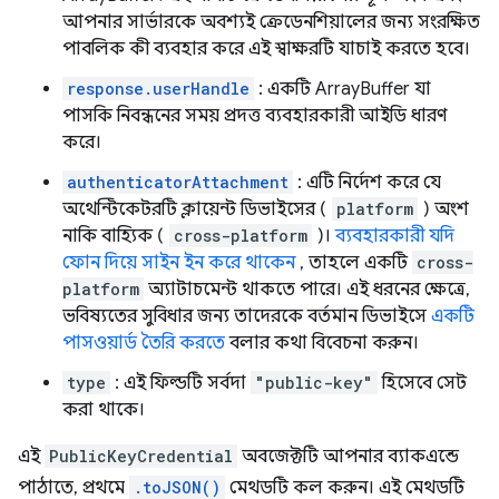
আপনার সার্ভারকে অবশ্যই ক্রেডেনশিয়ালের জন্য সংরক্ষিত
পাবলিক কী ব্যবহার করে এই স্বাক্ষরটি যাচাই করতে হবে।
response.userHandle
: একটি ArrayBuffer যা
পাসকি নিবন্ধনের সময় প্রদত্ত ব্যবহারকারী আইডি ধারণ
করে।
authenticatorAttachment
: এটি নির্দেশ করে যে
অথেন্টিকেটরটি ক্লায়েন্ট ডিভাইসের (
platform
) অংশ
নাকি বাহ্যিক (
cross-platform
)।
ব্যবহারকারী যদি
ফোন দিয়ে সাইন ইন করে থাকেন
, তাহলে একটি
cross-
platform
অ্যাটাচমেন্ট থাকতে পারে। এই ধরনের ক্ষেত্রে,
ভবিষ্যতের সুবিধার জন্য তাদেরকে বর্তমান ডিভাইসে
একটি
পাসওয়ার্ড তৈরি করতে
বলার কথা বিবেচনা করুন।
type
: এই ফিল্ডটি সর্বদা
"public-key"
হিসেবে সেট
করা থাকে।
এই
PublicKeyCredential
অবজেক্টটি আপনার ব্যাকএন্ডে
পাঠাতে, প্রথমে
.toJSON()
মেথডটি কল করুন। এই মেথডটি