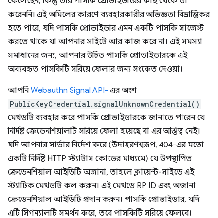
ফেলেছেন, কিন্তু তার পাসকি প্রোভাইডারের কাছ থেকে তা
করেননি। এই অমিলের কারণে ব্যবহারকারীর অভিজ্ঞতা বিভ্রান্তিকর
হতে পারে, যদি পাসকি প্রোভাইডার এমন একটি পাসকি সাজেস্ট
করতে থাকে যা আপনার সাইটে আর কাজ করে না। এই সমস্যা
সমাধানের জন্য, আপনার উচিত পাসকি প্রোভাইডারকে এই
অব্যবহৃত পাসকিটি সরিয়ে ফেলার জন্য সংকেত দেওয়া।
আপনি
Webauthn Signal API-
এর অংশ
PublicKeyCredential.signalUnknownCredential()
মেথডটি ব্যবহার করে পাসকি প্রোভাইডারকে জানাতে পারেন যে
নির্দিষ্ট ক্রেডেনশিয়ালটি সরিয়ে ফেলা হয়েছে বা এর অস্তিত্ব নেই।
যদি আপনার সার্ভার নির্দেশ করে (উদাহরণস্বরূপ, 404-এর মতো
একটি নির্দিষ্ট HTTP স্ট্যাটাস কোডের মাধ্যমে) যে উপস্থাপিত
ক্রেডেনশিয়াল আইডিটি অজানা, তাহলে ক্লায়েন্ট-সাইডে এই
স্ট্যাটিক মেথডটি কল করুন। এই মেথডে RP ID এবং অজানা
ক্রেডেনশিয়াল আইডিটি প্রদান করুন। পাসকি প্রোভাইডার, যদি
এটি সিগন্যালটি সমর্থন করে, তবে পাসকিটি সরিয়ে ফেলবে।