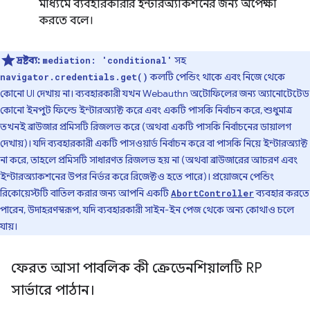
মাধ্যমে ব্যবহারকারীর ইন্টারঅ্যাকশনের জন্য অপেক্ষা
করতে বলে।
দ্রষ্টব্য:
সহ
mediation: 'conditional'
কলটি পেন্ডিং থাকে এবং নিজে থেকে
navigator.credentials.get()
কোনো UI দেখায় না। ব্যবহারকারী যখন Webauthn অটোফিলের জন্য অ্যানোটেটেড
কোনো ইনপুট ফিল্ডে ইন্টারঅ্যাক্ট করে এবং একটি পাসকি নির্বাচন করে, শুধুমাত্র
তখনই ব্রাউজার প্রমিসটি রিজলভ করে (অথবা একটি পাসকি নির্বাচনের ডায়ালগ
দেখায়)। যদি ব্যবহারকারী একটি পাসওয়ার্ড নির্বাচন করে বা পাসকি নিয়ে ইন্টারঅ্যাক্ট
না করে, তাহলে প্রমিসটি সাধারণত রিজলভ হয় না (অথবা ব্রাউজারের আচরণ এবং
ইন্টারঅ্যাকশনের উপর নির্ভর করে রিজেক্টও হতে পারে)। প্রয়োজনে পেন্ডিং
রিকোয়েস্টটি বাতিল করার জন্য আপনি একটি
ব্যবহার করতে
AbortController
পারেন, উদাহরণস্বরূপ, যদি ব্যবহারকারী সাইন-ইন পেজ থেকে অন্য কোথাও চলে
যায়।
ফেরত আসা পাবলিক কী ক্রেডেনশিয়ালটি RP
সার্ভারে পাঠান।