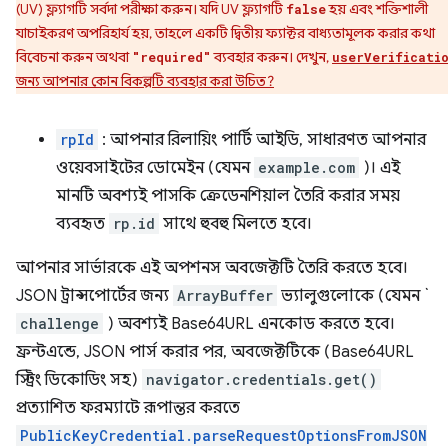
(UV) ফ্ল্যাগটি সর্বদা পরীক্ষা করুন। যদি UV ফ্ল্যাগটি
হয় এবং শক্তিশালী
false
যাচাইকরণ অপরিহার্য হয়, তাহলে একটি দ্বিতীয় ফ্যাক্টর বাধ্যতামূলক করার কথা
বিবেচনা করুন অথবা
ব্যবহার করুন। দেখুন,
"required"
userVerificati
জন্য আপনার কোন বিকল্পটি ব্যবহার করা উচিত?
rpId
: আপনার রিলায়িং পার্টি আইডি, সাধারণত আপনার
ওয়েবসাইটের ডোমেইন (যেমন
example.com
)। এই
মানটি অবশ্যই পাসকি ক্রেডেনশিয়াল তৈরি করার সময়
ব্যবহৃত
rp.id
সাথে হুবহু মিলতে হবে।
আপনার সার্ভারকে এই অপশনস অবজেক্টটি তৈরি করতে হবে।
JSON ট্রান্সপোর্টের জন্য
ArrayBuffer
ভ্যালুগুলোকে (যেমন `
challenge
) অবশ্যই Base64URL এনকোড করতে হবে।
ফ্রন্টএন্ডে, JSON পার্স করার পর, অবজেক্টটিকে (Base64URL
স্ট্রিং ডিকোডিং সহ)
navigator.credentials.get()
প্রত্যাশিত ফরম্যাটে রূপান্তর করতে
PublicKeyCredential.parseRequestOptionsFromJSON