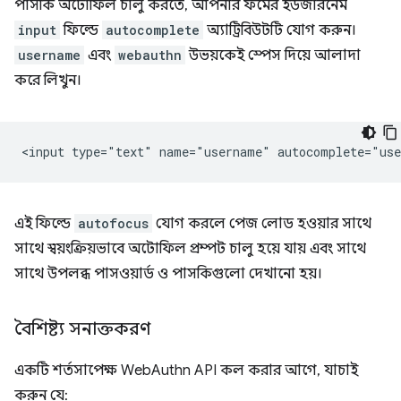
পাসকি অটোফিল চালু করতে, আপনার ফর্মের ইউজারনেম
input
ফিল্ডে
autocomplete
অ্যাট্রিবিউটটি যোগ করুন।
username
এবং
webauthn
উভয়কেই স্পেস দিয়ে আলাদা
করে লিখুন।
এই ফিল্ডে
autofocus
যোগ করলে পেজ লোড হওয়ার সাথে
সাথে স্বয়ংক্রিয়ভাবে অটোফিল প্রম্পট চালু হয়ে যায় এবং সাথে
সাথে উপলব্ধ পাসওয়ার্ড ও পাসকিগুলো দেখানো হয়।
বৈশিষ্ট্য সনাক্তকরণ
একটি শর্তসাপেক্ষ WebAuthn API কল করার আগে, যাচাই
করুন যে: