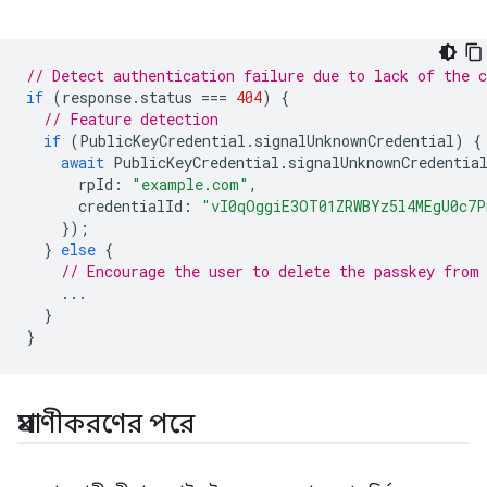
// Detect authentication failure due to lack of the c
if
(
response
.
status
===
404
)
{
// Feature detection
if
(
PublicKeyCredential
.
signalUnknownCredential
)
{
await
PublicKeyCredential
.
signalUnknownCredentia
rpId
:
"example.com"
,
credentialId
:
"vI0qOggiE3OT01ZRWBYz5l4MEgU0c7
});
}
else
{
// Encourage the user to delete the passkey from
...
}
}
প্রমাণীকরণের পরে