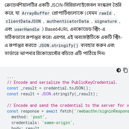
ক্রেডেনশিয়ালটির একটি JSON-সিরিয়ালাইজেবল সংস্করণ তৈরি
করে, যা
ArrayBuffer
প্রোপার্টিগুলোকে (যেমন
rawId
,
clientDataJSON
,
authenticatorData
,
signature
,
এবং
userHandle
) Base64URL এনকোডেড স্ট্রিং-এ
সঠিকভাবে রূপান্তর করে। এরপর, এই অবজেক্টটিকে একটি স্ট্রিং-
এ রূপান্তর করতে
JSON.stringify()
ব্যবহার করুন এবং
সার্ভারে আপনার রিকোয়েস্টের বডিতে এটি পাঠিয়ে দিন।
...
// Encode and serialize the PublicKeyCredential.
const
_result
=
credential
.
toJSON
();
const
result
=
JSON
.
stringify
(
_result
);
// Encode and send the credential to the server for v
const
response
=
await
fetch
(
'/webauthn/signinRespon
method
:
'post'
,
credentials
:
'same-origin'
,
body
:
result