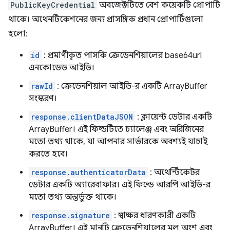
PublicKeyCredential
অবজেক্টটিতে বেশ কয়েকটি প্রোপার্টি
থাকে। অথেনটিকেশনের জন্য প্রাসঙ্গিক প্রধান প্রোপার্টিগুলো
হলো:
id
: প্রমাণীকৃত পাসকি ক্রেডেনশিয়ালের base64url
এনকোডেড আইডি।
rawId
: ক্রেডেনশিয়াল আইডি-র একটি ArrayBuffer
সংস্করণ।
response.clientDataJSON
: ক্লায়েন্ট ডেটার একটি
ArrayBuffer। এই ফিল্ডটিতে চ্যালেঞ্জ এবং অরিজিনের
মতো তথ্য থাকে, যা আপনার সার্ভারকে অবশ্যই যাচাই
করতে হবে।
response.authenticatorData
: অথেন্টিকেটর
ডেটার একটি অ্যারেবাফার। এই ফিল্ডে আরপি আইডি-র
মতো তথ্য অন্তর্ভুক্ত থাকে।
response.signature
: স্বাক্ষর ধারণকারী একটি
ArrayBuffer। এই মানটি ক্রেডেনশিয়ালের মূল অংশ এবং