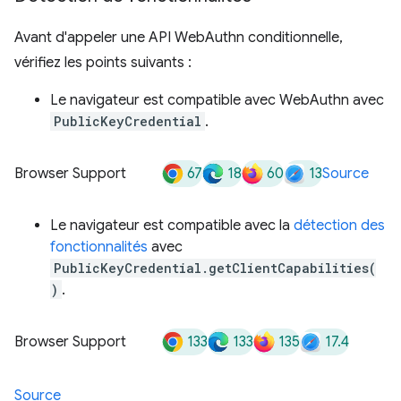
Avant d'appeler une API WebAuthn conditionnelle,
vérifiez les points suivants :
Le navigateur est compatible avec WebAuthn avec
PublicKeyCredential
.
67
18
60
13
Browser Support
Source
Le navigateur est compatible avec la
détection des
fonctionnalités
avec
PublicKeyCredential.getClientCapabilities(
)
.
133
133
135
17.4
Browser Support
Source