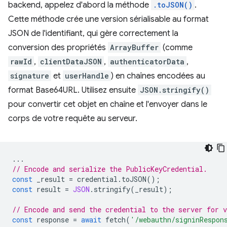
backend, appelez d'abord la méthode
.toJSON()
.
Cette méthode crée une version sérialisable au format
JSON de l'identifiant, qui gère correctement la
conversion des propriétés
ArrayBuffer
(comme
rawId
,
clientDataJSON
,
authenticatorData
,
signature
et
userHandle
) en chaînes encodées au
format Base64URL. Utilisez ensuite
JSON.stringify()
pour convertir cet objet en chaîne et l'envoyer dans le
corps de votre requête au serveur.
...
// Encode and serialize the PublicKeyCredential.
const
_result
=
credential
.
toJSON
();
const
result
=
JSON
.
stringify
(
_result
);
// Encode and send the credential to the server for v
const
response
=
await
fetch
(
'/webauthn/signinRespon