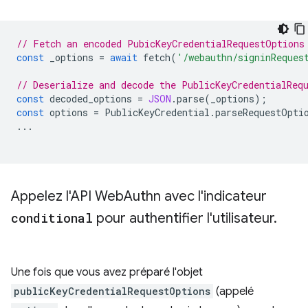
// Fetch an encoded PubicKeyCredentialRequestOptions
const
_options
=
await
fetch
(
'/webauthn/signinReques
// Deserialize and decode the PublicKeyCredentialReq
const
decoded_options
=
JSON
.
parse
(
_options
);
const
options
=
PublicKeyCredential
.
parseRequestOpti
...
Appelez l'API Web
Authn avec l'indicateur
conditional
pour authentifier l'utilisateur
.
Une fois que vous avez préparé l'objet
publicKeyCredentialRequestOptions
(appelé