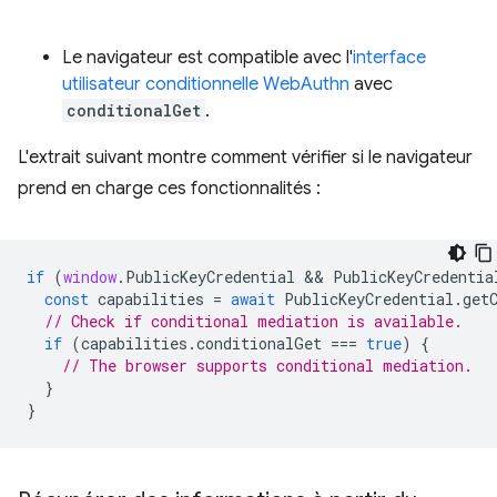
Le navigateur est compatible avec l'
interface
utilisateur conditionnelle WebAuthn
avec
conditionalGet
.
L'extrait suivant montre comment vérifier si le navigateur
prend en charge ces fonctionnalités :
if
(
window
.
PublicKeyCredential
 && 
PublicKeyCredentia
const
capabilities
=
await
PublicKeyCredential
.
get
// Check if conditional mediation is available.  
if
(
capabilities
.
conditionalGet
===
true
)
{
// The browser supports conditional mediation.
}
}