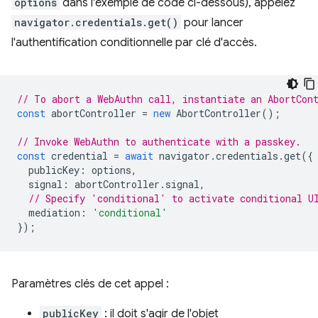
options
dans l'exemple de code ci-dessous), appelez
navigator.credentials.get()
pour lancer
l'authentification conditionnelle par clé d'accès.
// To abort a WebAuthn call, instantiate an AbortCon
const
abortController
=
new
AbortController
();
// Invoke WebAuthn to authenticate with a passkey.
const
credential
=
await
navigator
.
credentials
.
get
({
publicKey
:
options
,
signal
:
abortController
.
signal
,
// Specify 'conditional' to activate conditional U
mediation
:
'conditional'
});
Paramètres clés de cet appel :
publicKey
: il doit s'agir de l'objet