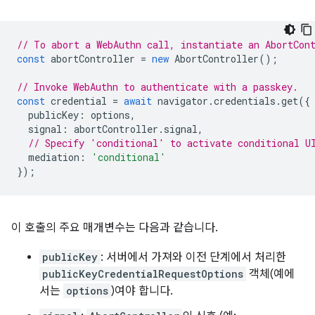
// To abort a WebAuthn call, instantiate an AbortCon
const
abortController
=
new
AbortController
();
// Invoke WebAuthn to authenticate with a passkey.
const
credential
=
await
navigator
.
credentials
.
get
({
publicKey
:
options
,
signal
:
abortController
.
signal
,
// Specify 'conditional' to activate conditional U
mediation
:
'conditional'
});
이 호출의 주요 매개변수는 다음과 같습니다.
publicKey
: 서버에서 가져와 이전 단계에서 처리한
publicKeyCredentialRequestOptions
객체(예에
서는
options
)여야 합니다.