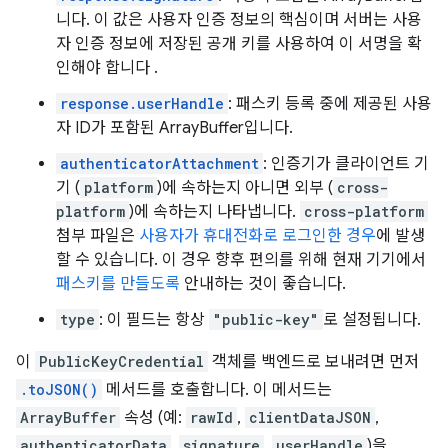
니다. 이 값은 사용자 인증 정보의 핵심이며 서버는 사용
자 인증 정보에 저장된 공개 키를 사용하여 이 서명을 확
인해야 합니다 .
response.userHandle
: 패스키 등록 중에 제공된 사용
자 ID가 포함된 ArrayBuffer입니다.
authenticatorAttachment
: 인증기가 클라이언트 기
기 (
platform
)에 속하는지 아니면 외부 (
cross-
platform
)에 속하는지 나타냅니다.
cross-platform
첨부 파일은
사용자가 휴대전화로 로그인한 경우
에 발생
할 수 있습니다. 이 경우 향후 편의를 위해 현재 기기에서
패스키를 만들도록
안내하는 것이 좋습니다.
type
: 이 필드는 항상
"public-key"
로 설정됩니다.
이
PublicKeyCredential
객체를 백엔드로 보내려면 먼저
.toJSON()
메서드를 호출합니다. 이 메서드는
ArrayBuffer
속성 (예:
rawId
,
clientDataJSON
,
authenticatorData
,
signature
,
userHandle
)을