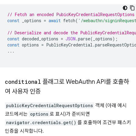
// Fetch an encoded PubicKeyCredentialRequestOptions
const
_options
=
await
fetch
(
'/webauthn/signinReques
// Deserialize and decode the PublicKeyCredentialReq
const
decoded_options
=
JSON
.
parse
(
_options
);
const
options
=
PublicKeyCredential
.
parseRequestOpti
...
conditional
플래그로 Web
Authn API를 호출하
여 사용자 인증
publicKeyCredentialRequestOptions
객체 (아래 예시
코드에서는
options
로 표시)가 준비되면
navigator.credentials.get()
를 호출하여 조건부 패스키
인증을 시작합니다.