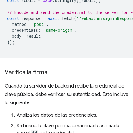
const
result
=
JSON
.
stringify
(
_result
);
// Encode and send the credential to the server for v
const
response
=
await
fetch
(
'/webauthn/signinRespon
method
:
'post'
,
credentials
:
'same-origin'
,
body
:
result
});
Verifica la firma
Cuando tu servidor de backend recibe la credencial de
clave pública, debe verificar su autenticidad. Esto incluye
lo siguiente:
Analiza los datos de las credenciales.
Se busca la clave pública almacenada asociada
con el
id
de la credencial.