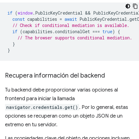
if
(
window
.
PublicKeyCredential
 && 
PublicKeyCredentia
const
capabilities
=
await
PublicKeyCredential
.
get
// Check if conditional mediation is available.  
if
(
capabilities
.
conditionalGet
===
true
)
{
// The browser supports conditional mediation.
}
}
Recupera información del backend
Tu backend debe proporcionar varias opciones al
frontend para iniciar la llamada
navigator.credentials.get()
. Por lo general, estas
opciones se recuperan como un objeto JSON de un
extremo en tu servidor.
Las propiedades clave del objeto de opciones incluyen