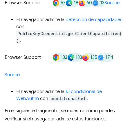
67
18
60
13
Browser Support
Source
El navegador admite la
detección de capacidades
con
PublicKeyCredential.getClientCapabilities(
)
.
133
133
135
17.4
Browser Support
Source
El navegador admite la
IU condicional de
WebAuthn
con
conditionalGet
.
En el siguiente fragmento, se muestra cómo puedes
verificar si el navegador admite estas funciones: