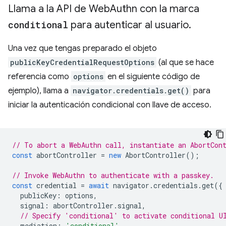
Llama a la API de Web
Authn con la marca
conditional
para autenticar al usuario
.
Una vez que tengas preparado el objeto
publicKeyCredentialRequestOptions
(al que se hace
referencia como
options
en el siguiente código de
ejemplo), llama a
navigator.credentials.get()
para
iniciar la autenticación condicional con llave de acceso.
// To abort a WebAuthn call, instantiate an AbortCon
const
abortController
=
new
AbortController
();
// Invoke WebAuthn to authenticate with a passkey.
const
credential
=
await
navigator
.
credentials
.
get
({
publicKey
:
options
,
signal
:
abortController
.
signal
,
// Specify 'conditional' to activate conditional U
mediation
:
'conditional'