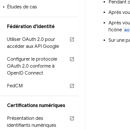
Pendant ou
Études de cas
Après vou
Après vous
Fédération d'identité
l'icône
au
Utiliser OAuth 2
.
0 pour
Sur une pa
accéder aux API Google
Configurer le protocole
OAuth 2
.
0 conforme à
Open
ID Connect
Fed
CM
Certifications numériques
Présentation des
identifiants numériques