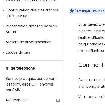
Clés d'accès dans les i
Frames
Configuration des clés d'accès
Remarque
: Pour dé
côté serveur
Vous devez crée
Présentation détaillée de Web
d'accès, ainsi 
Authn
l'authentificati
Ateliers de programmation
ce qui rend les
d'identifiants s
Études de cas
Comment c
N° de téléphone
Bonnes pratiques concernant
Avant qu'un uti
les formulaires OTP envoyés
à un compte util
par SMS
Vous pouvez dem
API Web
OTP