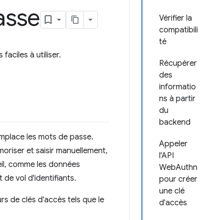
asse
Vérifier la
compatibili
té
faciles à utiliser.
Récupérer
des
informatio
ns à partir
du
backend
remplace les mots de passe.
Appeler
oriser et saisir manuellement,
l'API
reil, comme les données
WebAuthn
de vol d'identifiants.
pour créer
une clé
rs de clés d'accès tels que le
d'accès