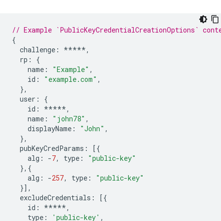
// Example `PublicKeyCredentialCreationOptions` cont
{
challenge
:
*****
,
rp
:
{
name
:
"Example"
,
id
:
"example.com"
,
},
user
:
{
id
:
*****
,
name
:
"john78"
,
displayName
:
"John"
,
},
pubKeyCredParams
:
[{
alg
:
-
7
,
type
:
"public-key"
},{
alg
:
-
257
,
type
:
"public-key"
}],
excludeCredentials
:
[{
id
:
*****
,
type
:
'public-key'
,