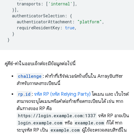
transports
:
[
'internal'
],
}],
authenticatorSelection
:
{
authenticatorAttachment
:
"platform"
,
requireResidentKey
:
true
,
}
}
คู่คีย์-ค่าในออบเจ็กต์จะมีข้อมูลต่อไปนี้
challenge
: คำท้าที่เซิร์ฟเวอร์สร้างขึ้นใน ArrayBuffer
สำหรับการลงทะเบียนนี้
rp.id
:
รหัส RP (รหัส Relying Party)
โดเมน และ เว็บไซต์
สามารถระบุโดเมนหรือคำต่อท้ายที่จดทะเบียนได้ เช่น หาก
ต้นทางของ RP คือ
https://login.example.com:1337
รหัส RP อาจเป็น
login.example.com
หรือ
example.com
ก็ได้ หาก
ระบุรหัส RP เป็น
example.com
ผู้ใช้จะตรวจสอบสิทธิ์ใน