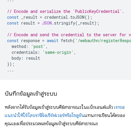
// Encode and serialize the `PublicKeyCredential`.
const
_result
=
credential
.
toJSON
();
const
result
=
JSON
.
stringify
(
_result
);
// Encode and send the credential to the server for v
const
response
=
await
fetch
(
'/webauthn/registerResp
method
:
'post'
,
credentials
:
'same-origin'
,
body
:
result
});
...
บันทึกข้อมูลเข้าสู่ระบบ
หลังจากได้รับข้อมูลเข้าสู่ระบบคีย์สาธารณะในแบ็กเอนด์แล้ว
เราขอ
แนะนำให้ใช้ไลบรารีฝั่งเซิร์ฟเวอร์หรือโซลูชัน
แทนการเขียนโค้ดของ
คุณเองเพื่อประมวลผลข้อมูลเข้าสู่ระบบคีย์สาธารณะ