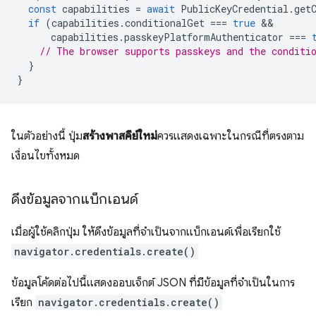
const
capabilities
=
await
PublicKeyCredential
.
get
if
(
capabilities
.
conditionalGet
===
true
capabilities
.
passkeyPlatformAuthenticator
===
// The browser supports passkeys and the conditi
}
}
ในตัวอย่างนี้ ปุ่ม
สร้างพาสคีย์ใหม่
ควรแสดงเฉพาะในกรณีที่ตรงตาม
เงื่อนไขทั้งหมด
ดึงข้อมูลจากแบ็กเอนด์
เมื่อผู้ใช้คลิกปุ่ม ให้ดึงข้อมูลที่จำเป็นจากแบ็กเอนด์เพื่อเรียกใช้
navigator.credentials.create()
ข้อมูลโค้ดต่อไปนี้แสดงออบเจ็กต์ JSON ที่มีข้อมูลที่จำเป็นในการ
เรียก
navigator.credentials.create()