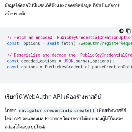
ข้อมูลโค้ดต่อไปนี้แสดงวิธีดึงและถอดรหัสข้อมูล ที่จำเป็นต่อการ
สร้างพาสคีย์
// Fetch an encoded `PubicKeyCredentialCreationOptio
const
_options
=
await
fetch
(
'/webauthn/registerRequ
// Deserialize and decode the `PublicKeyCredentialCr
const
decoded_options
=
JSON
.
parse
(
_options
);
const
options
=
PublicKeyCredential
.
parseCreationOpt
...
เรียกใช้ Web
Authn API เพื่อสร้างพาสคีย์
โทรหา
navigator.credentials.create()
เพื่อสร้างพาสคีย์
ใหม่ API จะแสดงผล Promise โดยรอการโต้ตอบของผู้ใช้ที่แสดง
กล่องโต้ตอบแบบโมดัล