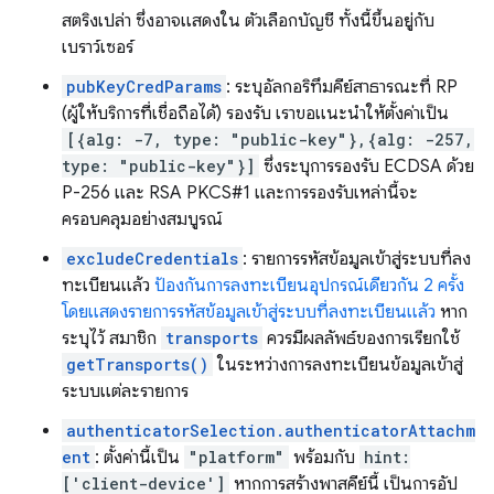
สตริงเปล่า ซึ่งอาจแสดงใน ตัวเลือกบัญชี ทั้งนี้ขึ้นอยู่กับ
เบราว์เซอร์
pubKeyCredParams
: ระบุอัลกอริทึมคีย์สาธารณะที่ RP
(ผู้ให้บริการที่เชื่อถือได้) รองรับ เราขอแนะนำให้ตั้งค่าเป็น
[{alg: -7, type: "public-key"},{alg: -257,
type: "public-key"}]
ซึ่งระบุการรองรับ ECDSA ด้วย
P-256 และ RSA PKCS#1 และการรองรับเหล่านี้จะ
ครอบคลุมอย่างสมบูรณ์
excludeCredentials
: รายการรหัสข้อมูลเข้าสู่ระบบที่ลง
ทะเบียนแล้ว
ป้องกันการลงทะเบียนอุปกรณ์เดียวกัน 2 ครั้ง
โดยแสดงรายการรหัสข้อมูลเข้าสู่ระบบที่ลงทะเบียนแล้ว
หาก
ระบุไว้ สมาชิก
transports
ควรมีผลลัพธ์ของการเรียกใช้
getTransports()
ในระหว่างการลงทะเบียนข้อมูลเข้าสู่
ระบบแต่ละรายการ
authenticatorSelection.authenticatorAttachm
ent
: ตั้งค่านี้เป็น
"platform"
พร้อมกับ
hint:
['client-device']
หากการสร้างพาสคีย์นี้ เป็นการอัป