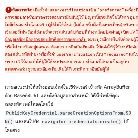
ข้อควรระวัง:
เมื่อตั้งค่า
เป็น
เครื่องม
userVerification
"preferred"
ตรวจสอบอาจข้ามการตรวจสอบการยืนยันผู้ใช้ ปัญหานี้อาจเกิดขึ้นได้หาก อุป
ไม่มีเซ็นเซอร์ไบโอเมตริก ผู้ใช้ไม่ได้ตั้งค่า (ไม่มีลายนิ้วมือที่ลงทะเบียน) หรือหา
เซ็นเซอร์ไม่พร้อมใช้งานชั่วคราว (เช่น แล็ปท็อปที่ทำงานโดยปิดฝาอยู่)
บิต UV 
ข้อมูลเครื่องมือตรวจสอบสิทธิ์ของการตอบกลับ
จะระบุว่ามีการยืนยันตัวตนผู้ใ
หรือไม่ หากปิดอยู่และคุณ ต้องการการยืนยันเพิ่มเติม ให้แจ้งให้ผู้ใช้ระบุปัจจัยท
สอง (เช่น รหัสผ่าน) หรือตั้งค่า
เป็น
แต่โ
userVerification
"required"
ทราบว่าวิธีนี้อาจทำให้ผู้ใช้ได้รับประสบการณ์การใช้งานที่สับสน ขึ้นอยู่กับ
แพลตฟอร์ม ดูรายละเอียดเพิ่มเติมได้ที่
เจาะลึกการยืนยันผู้ใช้
เราขอแนะนำให้สร้างออบเจ็กต์ในเซิร์ฟเวอร์ เข้ารหัส ArrayBuffer
ด้วย Base64URL และดึงข้อมูลจากส่วนหน้า วิธีนี้ช่วยให้คุณ
ถอดรหัส เพย์โหลดโดยใช้
PublicKeyCredential.parseCreationOptionsFromJSO
N()
และส่งไปยัง
navigator.credentials.create()
ได้
โดยตรง