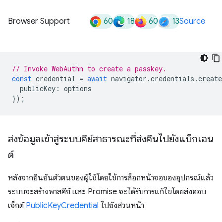
60
18
60
13
Browser Support
Source
// Invoke WebAuthn to create a passkey.
const
credential
=
await
navigator
.
credentials
.
create
publicKey
:
options
});
ส่งข้อมูลเข้าสู่ระบบคีย์สาธารณะที่ส่งคืนไปยังแบ็กเอน
ด์
หลังจากยืนยันตัวตนของผู้ใช้โดยใช้การล็อกหน้าจอของอุปกรณ์แล้ว
ระบบจะสร้างพาสคีย์ และ Promise จะได้รับการแก้ไขโดยส่งออบ
เจ็กต์
PublicKeyCredential
ไปยังส่วนหน้า