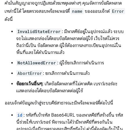
คำมั่นสัญญาอาจถูกปฏิเสธด้วยเหตุผลต่างๆ คุณจัดการข้อผิดพลาด
เหล่านี้ได้ โดยตรวจสอบพร็อพเพอร์ตี้
name
ของออบเจ็กต์
Error
ดังนี้
InvalidStateError
: มีพาสคีย์อยู่ในอุปกรณ์แล้ว ระบบ
จะไม่แสดงกล่องโต้ตอบข้อผิดพลาดต่อผู้ใช้ เว็บไซต์ไม่ควร
ถือว่านี่เป็น ข้อผิดพลาด ผู้ใช้ต้องการลงทะเบียนอุปกรณ์ใน
พื้นที่และได้ดำเนินการแล้ว
NotAllowedError
: ผู้ใช้ยกเลิกการดำเนินการ
AbortError
: ยกเลิกการดำเนินการแล้ว
ข้อยกเว้นอื่นๆ
: เกิดข้อผิดพลาดที่ไม่คาดคิด เบราว์เซอร์จะ
แสดงกล่องโต้ตอบข้อผิดพลาดต่อผู้ใช้
ออบเจ็กต์ข้อมูลเข้าสู่ระบบคีย์สาธารณะมีพร็อพเพอร์ตี้ต่อไปนี้
id
: รหัสที่เข้ารหัส Base64URL ของพาสคีย์ที่สร้างขึ้น รหัส
นี้ช่วยให้เบราว์เซอร์ พิจารณาได้ว่ามีพาสคีย์ที่ตรงกันใน
อุปกรณ์เมื่อมีการตรวจสอบสิทธิ์หรือไม่ ค่านี้ต้องจัดเก็บไว้ใน