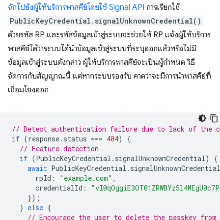
จักไปยังผู้ให้บริการพาสคีย์โดยใช้ Signal API
การเรียกใช้
PublicKeyCredential.signalUnknownCredential()
ด้วยรหัส RP และรหัสข้อมูลเข้าสู่ระบบจะช่วยให้ RP แจ้งผู้ให้บริการ
พาสคีย์ได้ว่าระบบได้นำข้อมูลเข้าสู่ระบบที่ระบุออกแล้วหรือไม่มี
ข้อมูลเข้าสู่ระบบดังกล่าว ผู้ให้บริการพาสคีย์จะเป็นผู้กำหนด วิธี
จัดการกับสัญญาณนี้ แต่หากระบบรองรับ คาดว่าจะมีการนำพาสคีย์ที่
เชื่อมโยงออก
// Detect authentication failure due to lack of the c
if
(
response
.
status
===
404
)
{
// Feature detection
if
(
PublicKeyCredential
.
signalUnknownCredential
)
{
await
PublicKeyCredential
.
signalUnknownCredentia
rpId
:
"example.com"
,
credentialId
:
"vI0qOggiE3OT01ZRWBYz5l4MEgU0c7
});
}
else
{
// Encourage the user to delete the passkey from