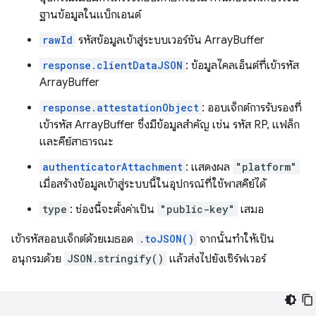
ฐานข้อมูลในแบ็กเอนด์
rawId
รหัสข้อมูลเข้าสู่ระบบเวอร์ชัน ArrayBuffer
response.clientDataJSON
: ข้อมูลไคลเอ็นต์ที่เข้ารหัส
ArrayBuffer
response.attestationObject
: ออบเจ็กต์การรับรองที่
เข้ารหัส ArrayBuffer ซึ่งมีข้อมูลสำคัญ เช่น รหัส RP, แฟล็ก
และคีย์สาธารณะ
authenticatorAttachment
: แสดงผล
"platform"
เมื่อสร้างข้อมูลเข้าสู่ระบบนี้ในอุปกรณ์ที่ใช้พาสคีย์ได้
type
: ช่องนี้จะตั้งค่าเป็น
"public-key"
เสมอ
เข้ารหัสออบเจ็กต์ด้วยเมธอด
.toJSON()
จากนั้นทำให้เป็น
อนุกรมด้วย
JSON.stringify()
แล้วส่งไปยังเซิร์ฟเวอร์
...