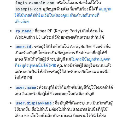
login.example.com
หรือในโดเมนย่อยใดก็ได้ใน
example.com
ดูข้อมูลเพิ่มเติมเกี่ยวกับเรื่องนี้ได้ที่
อนุญาต
ให้ใช้พาสคีย์ซ้ำในเว็บไซต์ของคุณ ด้วยคำขอต้นทางที่
เกี่ยวข้อง
rp.name
: ชื่อของ RP (Relying Party) เลิกใช้งานใน
WebAuthn L3 แต่รวมไว้ด้วยเหตุผลด้านความเข้ากันได้
user.id
: รหัสผู้ใช้ที่ไม่ซ้ำกันใน ArrayBuffer ซึ่งสร้างขึ้น
เมื่อสร้างบัญชี โดยควรเป็นข้อมูลถาวร ซึ่งต่างจากชื่อผู้ใช้ที่
อาจแก้ไขได้ รหัสผู้ใช้ ระบุบัญชี แต่
ไม่ควรมีข้อมูลส่วนบุคคล
ที่ระบุตัวบุคคลนั้นได้ (PII)
คุณอาจมีรหัสผู้ใช้อยู่ในระบบแล้ว
แต่หากจำเป็น ให้สร้างรหัสผู้ใช้สำหรับพาสคีย์โดยเฉพาะเพื่อ
ไม่ให้มี PII
user.name
: ตัวระบุที่ไม่ซ้ำกันสำหรับบัญชีที่ผู้ใช้จะจดจำได้
เช่น อีเมลหรือชื่อผู้ใช้ ซึ่งจะแสดงในตัวเลือกบัญชี
user.displayName
: ชื่อบัญชีที่ต้องระบุและเป็นมิตรกับผู้
ใช้มากขึ้น ชื่อไม่จำเป็นต้องไม่ซ้ำกัน และอาจเป็นชื่อที่ผู้ใช้
เลือก หากเว็บไซต์ไม่มีค่าที่เหมาะสม ที่จะรวมไว้ที่นี่ ให้ส่ง