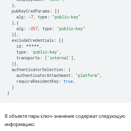
},
pubKeyCredParams
:
[{
alg
:
-
7
,
type
:
"public-key"
},{
alg
:
-
257
,
type
:
"public-key"
}],
excludeCredentials
:
[{
id
:
*****
,
type
:
'public-key'
,
transports
:
[
'internal'
],
}],
authenticatorSelection
:
{
authenticatorAttachment
:
"platform"
,
requireResidentKey
:
true
,
}
}
В объекте пары ключ-значение содержат следующую
информацию: