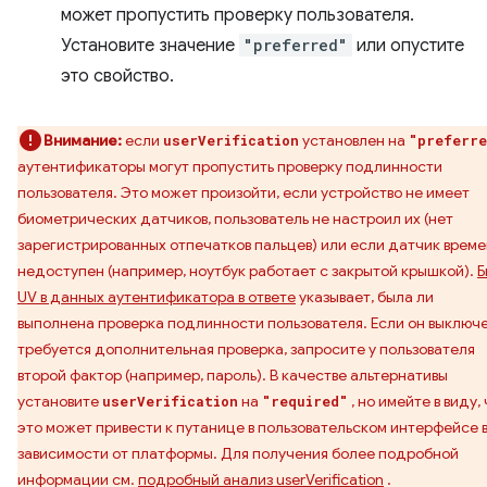
может пропустить проверку пользователя.
Установите значение
"preferred"
или опустите
это свойство.
Внимание:
если
установлен на
userVerification
"preferre
аутентификаторы могут пропустить проверку подлинности
пользователя. Это может произойти, если устройство не имеет
биометрических датчиков, пользователь не настроил их (нет
зарегистрированных отпечатков пальцев) или если датчик врем
недоступен (например, ноутбук работает с закрытой крышкой).
Б
UV в данных аутентификатора в ответе
указывает, была ли
выполнена проверка подлинности пользователя. Если он выключе
требуется дополнительная проверка, запросите у пользователя
второй фактор (например, пароль). В качестве альтернативы
установите
на
, но имейте в виду,
userVerification
"required"
это может привести к путанице в пользовательском интерфейсе 
зависимости от платформы. Для получения более подробной
информации см.
подробный анализ userVerification
.