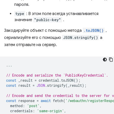
пароля.
type
: В этом поле всегда устанавливается
значение
"public-key"
.
Закодируйте объект с помощью метода
.toJSON()
,
сериализуйте его с помощью
JSON.stringify()
а
затем отправьте на сервер.
...
// Encode and serialize the `PublicKeyCredential`.
const
_result
=
credential
.
toJSON
();
const
result
=
JSON
.
stringify
(
_result
);
// Encode and send the credential to the server for v
const
response
=
await
fetch
(
'/webauthn/registerResp
method
:
'post'
,
credentials
:
'same-origin'
,