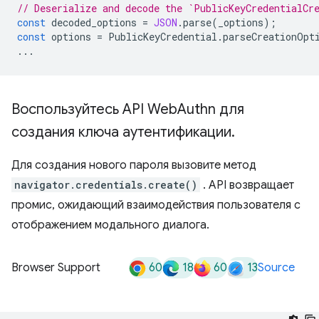
// Deserialize and decode the `PublicKeyCredentialCr
const
decoded_options
=
JSON
.
parse
(
_options
);
const
options
=
PublicKeyCredential
.
parseCreationOpt
...
Воспользуйтесь API Web
Authn для
создания ключа аутентификации
.
Для создания нового пароля вызовите метод
navigator.credentials.create()
. API возвращает
промис, ожидающий взаимодействия пользователя с
отображением модального диалога.
60
18
60
13
Browser Support
Source