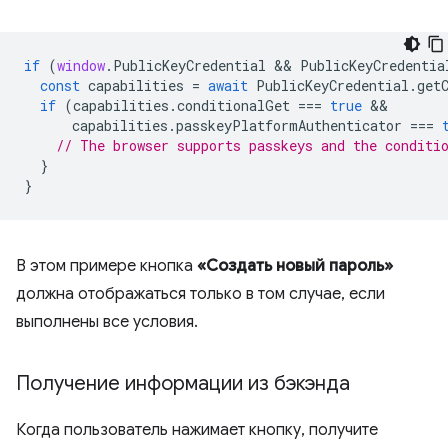
if
(
window
.
PublicKeyCredential
 && 
PublicKeyCredentia
const
capabilities
=
await
PublicKeyCredential
.
get
if
(
capabilities
.
conditionalGet
===
true
capabilities
.
passkeyPlatformAuthenticator
===
// The browser supports passkeys and the conditi
}
}
В этом примере кнопка
«Создать новый пароль»
должна отображаться только в том случае, если
выполнены все условия.
Получение информации из бэкэнда
Когда пользователь нажимает кнопку, получите