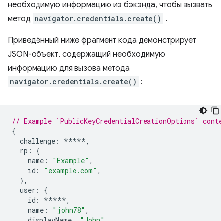
необходимую информацию из бэкэнда, чтобы вызвать
метод
navigator.credentials.create()
.
Приведённый ниже фрагмент кода демонстрирует
JSON-объект, содержащий необходимую
информацию для вызова метода
navigator.credentials.create()
:
// Example `PublicKeyCredentialCreationOptions` cont
{
challenge
:
*****
,
rp
:
{
name
:
"Example"
,
id
:
"example.com"
,
},
user
:
{
id
:
*****
,
name
:
"john78"
,
displayName
:
"John"
,