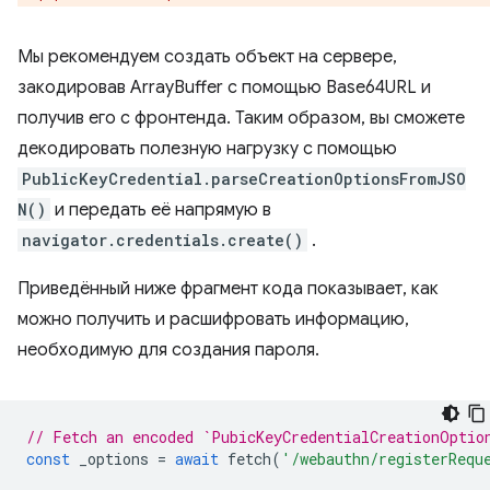
Мы рекомендуем создать объект на сервере,
закодировав ArrayBuffer с помощью Base64URL и
получив его с фронтенда. Таким образом, вы сможете
декодировать полезную нагрузку с помощью
PublicKeyCredential.parseCreationOptionsFromJSO
N()
и передать её напрямую в
navigator.credentials.create()
.
Приведённый ниже фрагмент кода показывает, как
можно получить и расшифровать информацию,
необходимую для создания пароля.
// Fetch an encoded `PubicKeyCredentialCreationOptio
const
_options
=
await
fetch
(
'/webauthn/registerRequ