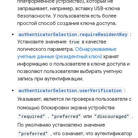
платформенное устройство), который не
запрашивает, например, вставку USB-ключа
безопасности. У пользователя есть более
простой способ создания ключа доступа.
authenticatorSelection.requireResidentKey
:
Установите значение
true
в качестве
логического параметра.
Обнаруживаемые
учетные данные (резидентный ключ)
хранят
информацию о пользователе в ключе доступа и
позволяют пользователям выбирать учетную
запись при аутентификации.
authenticatorSelection.userVerification
:
Указывает, является ли проверка пользователя с
помощью блокировки экрана устройства
"required"
,
"preferred"
или
"discouraged"
.
По умолчанию установлено значение
"preferred"
, что означает, что аутентификатор