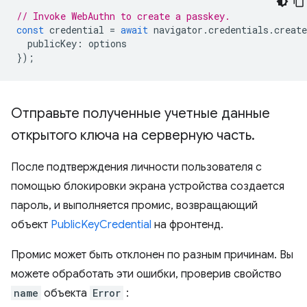
// Invoke WebAuthn to create a passkey.
const
credential
=
await
navigator
.
credentials
.
create
publicKey
:
options
});
Отправьте полученные учетные данные
открытого ключа на серверную часть
.
После подтверждения личности пользователя с
помощью блокировки экрана устройства создается
пароль, и выполняется промис, возвращающий
объект
PublicKeyCredential
на фронтенд.
Промис может быть отклонен по разным причинам. Вы
можете обработать эти ошибки, проверив свойство
name
объекта
Error
: