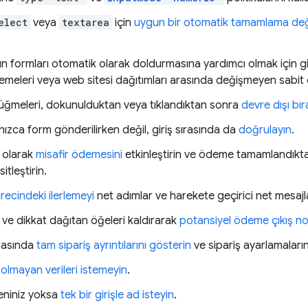
elect
veya
textarea
için
uygun bir otomatik tamamlama değ
rın formları otomatik olarak doldurmasına yardımcı olmak için g
emeleri veya web sitesi dağıtımları arasında değişmeyen sabit 
ğmeleri, dokunulduktan veya tıklandıktan sonra
devre dışı bıra
alnızca form gönderilirken değil, giriş sırasında da
doğrulayın
.
n olarak
misafir ödemesini
etkinleştirin ve ödeme tamamlandıkt
sitleştirin.
ecindeki ilerlemeyi
net adımlar ve harekete geçirici net mesajl
ı ve dikkat dağıtan öğeleri kaldırarak
potansiyel ödeme çıkış nokt
rasında
tam sipariş ayrıntılarını gösterin
ve sipariş ayarlamalarını
z olmayan verileri istemeyin
.
deniniz yoksa
tek bir girişle ad isteyin
.