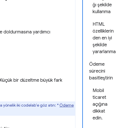
ğı şekilde
kullanma
HTML
özelliklerin
ilde doldurmasına yardımcı
den en iyi
şekilde
yararlanma
Ödeme
sürecini
basitleştirin
r. Küçük bir düzeltme büyük fark
Mobil
ticaret
açığına
 yönelik iki codelab'e göz atın: *
Ödeme
dikkat
edin.