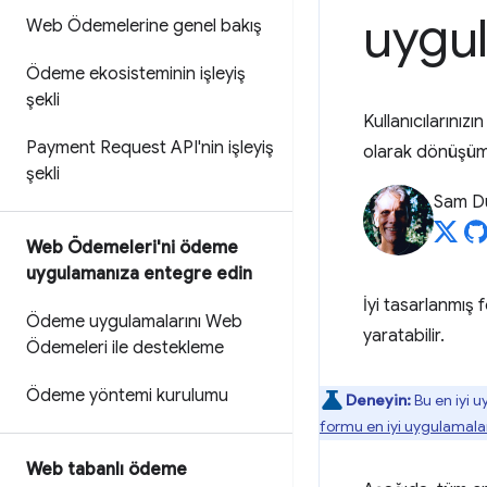
uygul
Web Ödemelerine genel bakış
Ödeme ekosisteminin işleyiş
şekli
Kullanıcılarınız
Payment Request API'nin işleyiş
olarak dönüşümle
şekli
Sam D
Web Ödemeleri'ni ödeme
uygulamanıza entegre edin
İyi tasarlanmış 
Ödeme uygulamalarını Web
yaratabilir.
Ödemeleri ile destekleme
Ödeme yöntemi kurulumu
Deneyin:
Bu en iyi 
formu en iyi uygulamalar
Web tabanlı ödeme