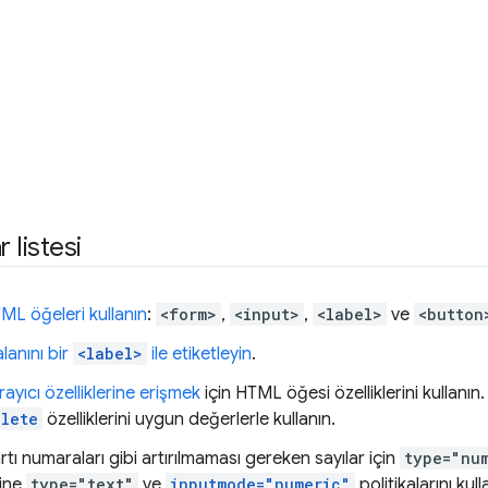
 listesi
ML öğeleri kullanın
:
<form>
,
<input>
,
<label>
ve
<button
lanını bir
<label>
ile etiketleyin
.
rayıcı özelliklerine erişmek
için HTML öğesi özelliklerini kullanın.
lete
özelliklerini uygun değerlerle kullanın.
ı numaraları gibi artırılmaması gereken sayılar için
type="nu
ine
type="text"
ve
inputmode="numeric"
politikalarını kull