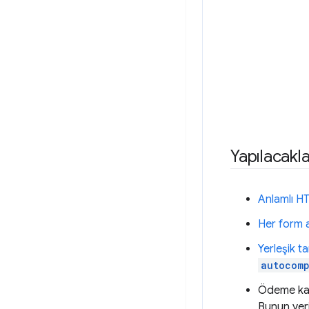
Yapılacaklar
Anlamlı HT
Her form a
Yerleşik ta
autocomp
Ödeme kart
Bunun yer