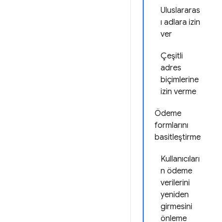
Uluslararas
ı adlara izin
ver
Çeşitli
adres
biçimlerine
izin verme
Ödeme
formlarını
basitleştirme
Kullanıcıları
n ödeme
verilerini
yeniden
girmesini
önleme