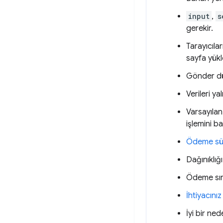
input
,
s
gerekir.
Tarayıcıla
sayfa yükl
Gönder dü
Verileri y
Varsayıla
işlemini ba
Ödeme sür
Dağınıklığ
Ödeme sı
İhtiyacını
İyi bir ne