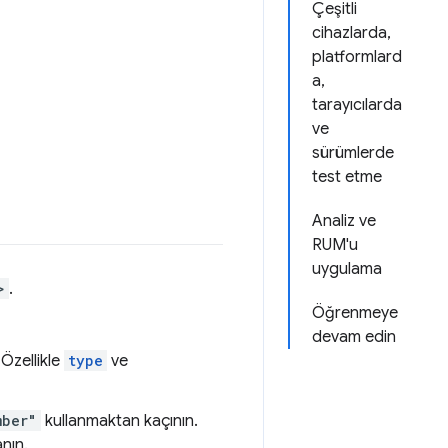
Çeşitli
cihazlarda,
platformlard
a,
tarayıcılarda
ve
sürümlerde
test etme
Analiz ve
RUM'u
uygulama
>
.
Öğrenmeye
devam edin
 Özellikle
type
ve
mber"
kullanmaktan kaçının.
anın.