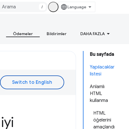
/
Ödemeler
Bildirimler
DAHA FAZLA
Bu sayfada
Yapılacaklar
listesi
Anlamlı
HTML
kullanma
HTML
iyi
öğelerini
amaçlandı