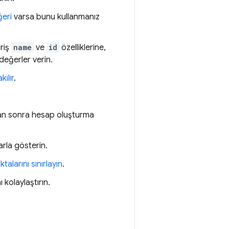
eri
varsa bunu kullanmanız
iriş
name
ve
id
özelliklerine,
değerler verin.
kılır
.
an sonra hesap oluşturma
arla gösterin.
alarını sınırlayın
.
 kolaylaştırın.