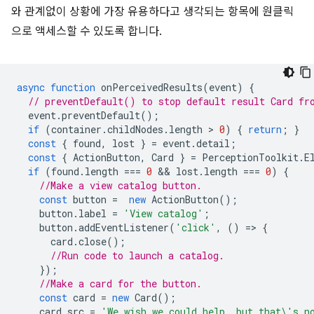
와 관계없이 상황에 가장 유용하다고 생각되는 항목에 원클릭
으로 액세스할 수 있도록 합니다.
async
function
onPerceivedResults
(
event
)
{
// preventDefault() to stop default result Card fr
event
.
preventDefault
();
if
(
container
.
childNodes
.
length
 > 
0
)
{
return
;
}
const
{
found
,
lost
}
=
event
.
detail
;
const
{
ActionButton
,
Card
}
=
PerceptionToolkit
.
E
if
(
found
.
length
===
0
 && 
lost
.
length
===
0
)
{
//Make a view catalog button.
const
button
=
new
ActionButton
();
button
.
label
=
'View catalog'
;
button
.
addEventListener
(
'click'
,
()
=
>
{
card
.
close
();
//Run code to launch a catalog.
});
//Make a card for the button.
const
card
=
new
Card
();
card
.
src
=
'We wish we could help, but that\'s n