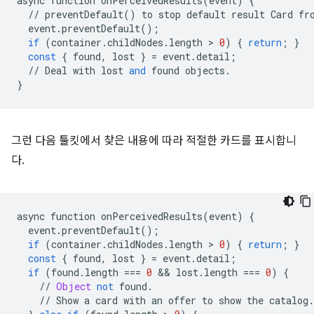
async
function
onPerceivedResults
(
event
)
{
//
preventDefault
()
to
stop
default
result
Card
fr
event
.
preventDefault
();
if
(
container
.
childNodes
.
length
 > 
0
)
{
return
;
}
const
{
found
,
lost
}
=
event
.
detail
;
//
Deal
with
lost
and
found
objects
.
}
그런 다음 툴킷에서 찾은 내용에 따라 적절한 카드를 표시합니
다.
async
function
onPerceivedResults
(
event
)
{
event
.
preventDefault
();
if
(
container
.
childNodes
.
length
 > 
0
)
{
return
;
}
const
{
found
,
lost
}
=
event
.
detail
;
if
(
found
.
length
===
0
 && 
lost
.
length
===
0
)
{
//
Object
not
found
.
//
Show
a
card
with
an
offer
to
show
the
catalog
.