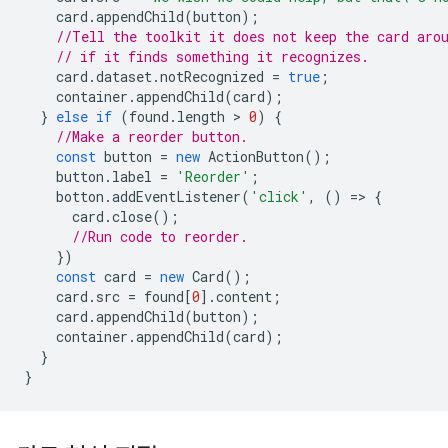
card
.
appendChild
(
button
);
//Tell the toolkit it does not keep the card aro
// if it finds something it recognizes.
card
.
dataset
.
notRecognized
=
true
;
container
.
appendChild
(
card
);
}
else
if
(
found
.
length
 > 
0
)
{
//Make a reorder button.
const
button
=
new
ActionButton
();
button
.
label
=
'Reorder'
;
botton
.
addEventListener
(
'click'
,
()
=
>
{
card
.
close
();
//Run code to reorder.
})
const
card
=
new
Card
();
card
.
src
=
found
[
0
].
content
;
card
.
appendChild
(
button
);
container
.
appendChild
(
card
);
}
}