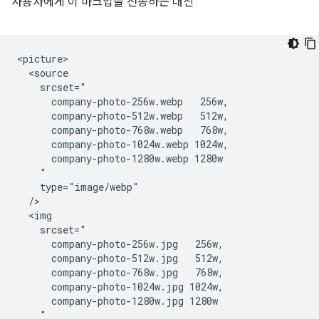
사용자에게 이 마크업을 전송하는 대신
<picture>

  <source

    srcset="

      company-photo-256w.webp   256w,

      company-photo-512w.webp   512w,

      company-photo-768w.webp   768w,

      company-photo-1024w.webp 1024w,

      company-photo-1280w.webp 1280w

    "

    type="image/webp"

  />

  <img

    srcset="

      company-photo-256w.jpg   256w,

      company-photo-512w.jpg   512w,

      company-photo-768w.jpg   768w,

      company-photo-1024w.jpg 1024w,

      company-photo-1280w.jpg 1280w

    "
