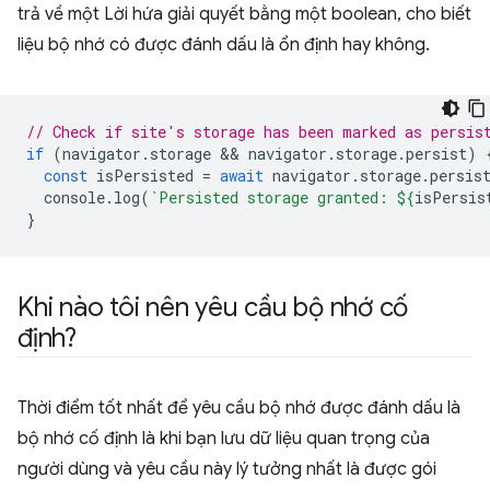
trả về một Lời hứa giải quyết bằng một boolean, cho biết
liệu bộ nhớ có được đánh dấu là ổn định hay không.
// Check if site's storage has been marked as persis
if
(
navigator
.
storage
 && 
navigator
.
storage
.
persist
)
const
isPersisted
=
await
navigator
.
storage
.
persis
console
.
log
(
`Persisted storage granted: 
${
isPersis
}
Khi nào tôi nên yêu cầu bộ nhớ cố
định?
Thời điểm tốt nhất để yêu cầu bộ nhớ được đánh dấu là
bộ nhớ cố định là khi bạn lưu dữ liệu quan trọng của
người dùng và yêu cầu này lý tưởng nhất là được gói