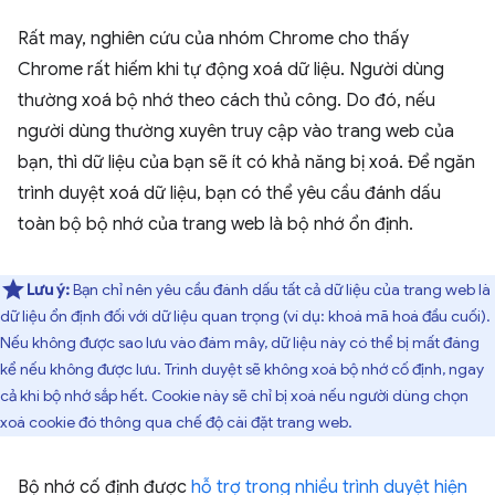
Rất may, nghiên cứu của nhóm Chrome cho thấy
Chrome rất hiếm khi tự động xoá dữ liệu. Người dùng
thường xoá bộ nhớ theo cách thủ công. Do đó, nếu
người dùng thường xuyên truy cập vào trang web của
bạn, thì dữ liệu của bạn sẽ ít có khả năng bị xoá. Để ngăn
trình duyệt xoá dữ liệu, bạn có thể yêu cầu đánh dấu
toàn bộ bộ nhớ của trang web là bộ nhớ ổn định.
Lưu ý:
Bạn chỉ nên yêu cầu đánh dấu tất cả dữ liệu của trang web là
dữ liệu ổn định đối với dữ liệu quan trọng (ví dụ: khoá mã hoá đầu cuối).
Nếu không được sao lưu vào đám mây, dữ liệu này có thể bị mất đáng
kể nếu không được lưu. Trình duyệt sẽ không xoá bộ nhớ cố định, ngay
cả khi bộ nhớ sắp hết. Cookie này sẽ chỉ bị xoá nếu người dùng chọn
xoá cookie đó thông qua chế độ cài đặt trang web.
Bộ nhớ cố định được
hỗ trợ trong nhiều trình duyệt hiện