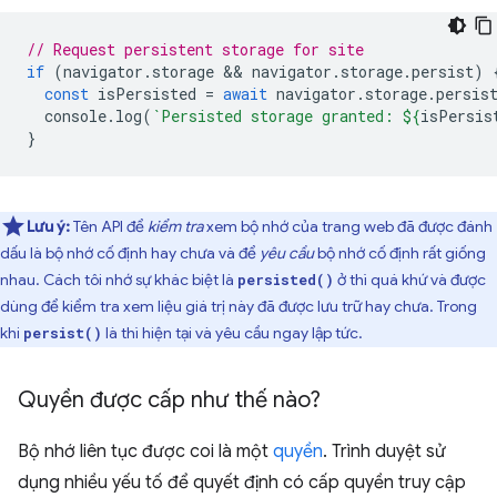
// Request persistent storage for site
if
(
navigator
.
storage
 && 
navigator
.
storage
.
persist
)
const
isPersisted
=
await
navigator
.
storage
.
persis
console
.
log
(
`Persisted storage granted: 
${
isPersis
}
Lưu ý:
Tên API để
kiểm tra
xem bộ nhớ của trang web đã được đánh
dấu là bộ nhớ cố định hay chưa và để
yêu cầu
bộ nhớ cố định rất giống
nhau. Cách tôi nhớ sự khác biệt là
ở thì quá khứ và được
persisted()
dùng để kiểm tra xem liệu giá trị này đã được lưu trữ
hay chưa. Trong
khi
là thì hiện tại và yêu cầu ngay lập tức.
persist()
Quyền được cấp như thế nào?
Bộ nhớ liên tục được coi là một
quyền
. Trình duyệt sử
dụng nhiều yếu tố để quyết định có cấp quyền truy cập