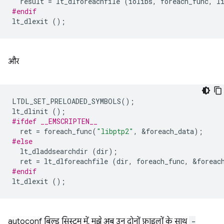
result
=
lt_dlforeachfile
(
iolibs
,
foreach_func
,
l
#endif
lt_dlexit
();
और
LTDL_SET_PRELOADED_SYMBOLS
();
lt_dlinit
();
#ifdef __EMSCRIPTEN__
ret
=
foreach_func
(
"libptp2"
,
&
foreach_data
);
#else
lt_dladdsearchdir
(
dir
);
ret
=
lt_dlforeachfile
(
dir
,
foreach_func
,
&
foreac
#endif
lt_dlexit
();
autoconf बिल्ड सिस्टम में, मुझे अब उन दोनों फ़ाइलों के साथ
-