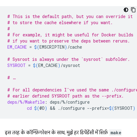
# This is the default path, but you can override it
# to store the cache elsewhere if you want.
#
# For example, it might be useful for Docker builds
# if you want to preserve the deps between reruns.
EM_CACHE
=
$(
EMSCRIPTEN
)
/cache

# Sysroot is always under the `sysroot` subfolder.
SYSROOT
=
$(
EM_CACHE
)
/sysroot

# …
# For all dependencies I've used the same ./configur
# earlier defined SYSROOT path as the --prefix.
deps/%/Makefile
:
deps
/%/
configure
cd
$(
@D
)
 && 
./configure
--prefix
=
$(
SYSROOT
)
इस तरह के कॉन्फ़िगरेशन के साथ, मुझे हर डिपेंडेंसी में सिर्फ़
make