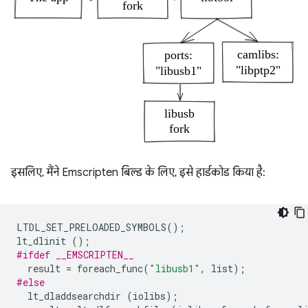
इसलिए, मैंने Emscripten बिल्ड के लिए, इसे हार्डकोड किया है:
LTDL_SET_PRELOADED_SYMBOLS
();
lt_dlinit
();
#ifdef __EMSCRIPTEN__
result
=
foreach_func
(
"libusb1"
,
list
);
#else
lt_dladdsearchdir
(
iolibs
);