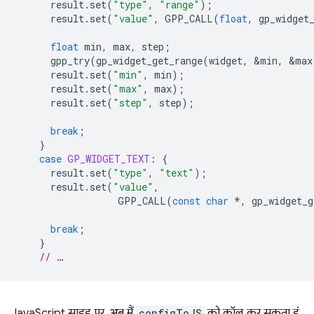
result
.
set
(
"type"
,
"range"
);
result
.
set
(
"value"
,
GPP_CALL
(
float
,
gp_widget
float
min
,
max
,
step
;
gpp_try
(
gp_widget_get_range
(
widget
,
&
min
,
&
max
result
.
set
(
"min"
,
min
);
result
.
set
(
"max"
,
max
);
result
.
set
(
"step"
,
step
);
break
;
}
case
GP_WIDGET_TEXT
:
{
result
.
set
(
"type"
,
"text"
);
result
.
set
(
"value"
,
GPP_CALL
(
const
char
*
,
gp_widget_g
break
;
}
// …
JavaScript साइड पर, अब मैं
configToJS
को कॉल कर सकता हूं.