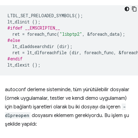
LTDL_SET_PRELOADED_SYMBOLS
();
lt_dlinit
();
#ifdef __EMSCRIPTEN__
ret
=
foreach_func
(
"libptp2"
,
&
foreach_data
);
#else
lt_dladdsearchdir
(
dir
);
ret
=
lt_dlforeachfile
(
dir
,
foreach_func
,
&
foreac
#endif
lt_dlexit
();
autoconf derleme sisteminde, tüm yürütülebilir dosyalar
(örnek uygulamalar, testler ve kendi demo uygulamam)
için bağlantı işaretleri olarak bu iki dosyayı da içeren
-
dlpreopen
dosyasını eklemem gerekiyordu. Bu işlem şu
şekilde yapıldı: