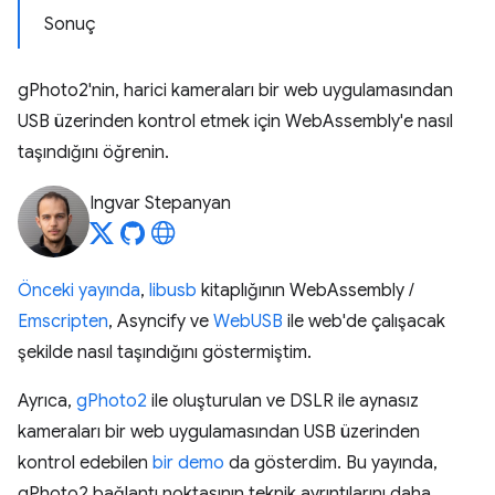
Sonuç
gPhoto2'nin, harici kameraları bir web uygulamasından
USB üzerinden kontrol etmek için WebAssembly'e nasıl
taşındığını öğrenin.
Ingvar Stepanyan
Önceki yayında
,
libusb
kitaplığının WebAssembly /
Emscripten
, Asyncify ve
WebUSB
ile web'de çalışacak
şekilde nasıl taşındığını göstermiştim.
Ayrıca,
gPhoto2
ile oluşturulan ve DSLR ile aynasız
kameraları bir web uygulamasından USB üzerinden
kontrol edebilen
bir demo
da gösterdim. Bu yayında,
gPhoto2 bağlantı noktasının teknik ayrıntılarını daha