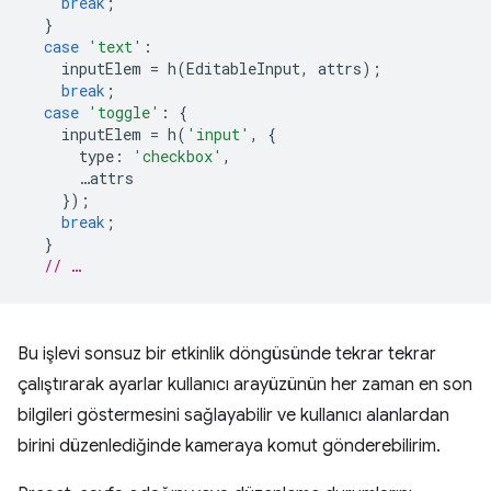
break
;
}
case
'text'
:
inputElem
=
h
(
EditableInput
,
attrs
);
break
;
case
'toggle'
:
{
inputElem
=
h
(
'input'
,
{
type
:
'checkbox'
,
…
attrs
});
break
;
}
// …
Bu işlevi sonsuz bir etkinlik döngüsünde tekrar tekrar
çalıştırarak ayarlar kullanıcı arayüzünün her zaman en son
bilgileri göstermesini sağlayabilir ve kullanıcı alanlardan
birini düzenlediğinde kameraya komut gönderebilirim.