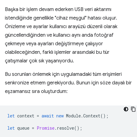
Başka bir işlem devam ederken USB veri aktarımı
istendiğinde genellikle "cihaz meşgul" hatası oluşur.
Önizleme ve ayarlar kullanıcı arayüzü düzenli olarak
güncellendiğinden ve kullanıcı aynı anda fotoğraf
çekmeye veya ayarları değiştirmeye çalışıyor
olabileceğinden, farklı işlemler arasındaki bu tür
çatışmalar çok sık yaşanıyordu.
Bu sorunları önlemek için uygulamadaki tüm erişimleri
senkronize etmem gerekiyordu. Bunun için söze dayalı bir
eşzamansız sıra oluşturdum:
let
context
=
await
new
Module
.
Context
();
let
queue
=
Promise
.
resolve
();