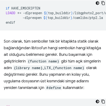
if
LDADD
+=
-dlpreopen
$(
top_builddir
)
/libgphoto2_port/
-dlpreopen
$(
top_builddir
)
/camlibs/ptp2.la

Son olarak, tüm semboller tek bir kitaplıkta statik olarak
bağlandığından libtool'un hangi sembolün hangi kitaplığa
ait olduğunu belirlemesi gerekir. Bunu başarmak için
geliştiricilerin
{function name}
gibi tüm açık simgelerin
adını
{library name}_LTX_{function name}
olarak
değiştirmesi gerekir. Bunu yapmanın en kolay yolu,
uygulama dosyasının üst kısmındaki simge adlarını
yeniden tanımlamak için
#define
kullanmaktır: