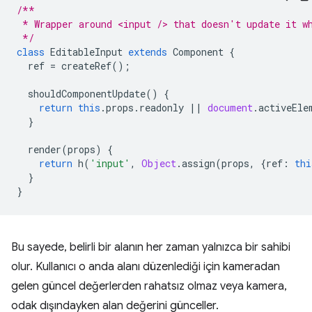
/**
 * Wrapper around <input /> that doesn't update it w
 */
class
EditableInput
extends
Component
{
ref
=
createRef
();
shouldComponentUpdate
()
{
return
this
.
props
.
readonly
||
document
.
activeEle
}
render
(
props
)
{
return
h
(
'input'
,
Object
.
assign
(
props
,
{
ref
:
thi
}
}
Bu sayede, belirli bir alanın her zaman yalnızca bir sahibi
olur. Kullanıcı o anda alanı düzenlediği için kameradan
gelen güncel değerlerden rahatsız olmaz veya kamera,
odak dışındayken alan değerini günceller.