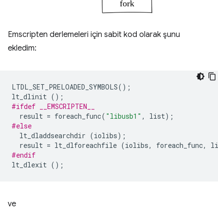
Emscripten derlemeleri için sabit kod olarak şunu
ekledim:
LTDL_SET_PRELOADED_SYMBOLS
();
lt_dlinit
();
#ifdef __EMSCRIPTEN__
result
=
foreach_func
(
"libusb1"
,
list
);
#else
lt_dladdsearchdir
(
iolibs
);
result
=
lt_dlforeachfile
(
iolibs
,
foreach_func
,
l
#endif
lt_dlexit
();
ve