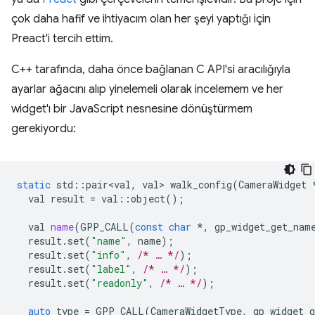
çok daha hafif ve ihtiyacım olan her şeyi yaptığı için
Preact'i tercih ettim.
C++ tarafında, daha önce bağlanan C API'si aracılığıyla
ayarlar ağacını alıp yinelemeli olarak incelemem ve her
widget'ı bir JavaScript nesnesine dönüştürmem
gerekiyordu:
static
std
::
pair<val
,
val
>
walk_config
(
CameraWidget
val
result
=
val
::
object
();
val
name
(
GPP_CALL
(
const
char
*
,
gp_widget_get_nam
result
.
set
(
"name"
,
name
);
result
.
set
(
"info"
,
/* … */
);
result
.
set
(
"label"
,
/* … */
);
result
.
set
(
"readonly"
,
/* … */
);
auto
type
=
GPP_CALL
(
CameraWidgetType
,
gp_widget_g