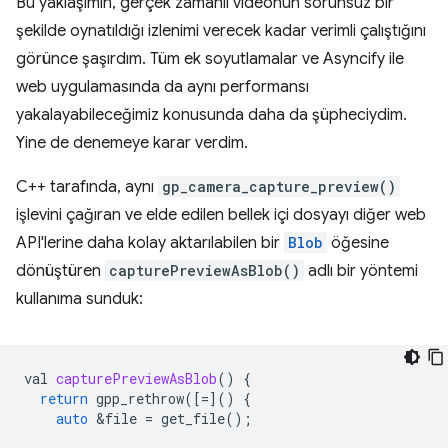
Bu yaklaşımın, gerçek zamanlı videonun sorunsuz bir
şekilde oynatıldığı izlenimi verecek kadar verimli çalıştığını
görünce şaşırdım. Tüm ek soyutlamalar ve Asyncify ile
web uygulamasında da aynı performansı
yakalayabileceğimiz konusunda daha da şüpheciydim.
Yine de denemeye karar verdim.
C++ tarafında, aynı
gp_camera_capture_preview()
işlevini çağıran ve elde edilen bellek içi dosyayı diğer web
API'lerine daha kolay aktarılabilen bir
Blob
öğesine
dönüştüren
capturePreviewAsBlob()
adlı bir yöntemi
kullanıma sunduk:
val
capturePreviewAsBlob
()
{
return
gpp_rethrow
([
=
]()
{
auto
&
file
=
get_file
();