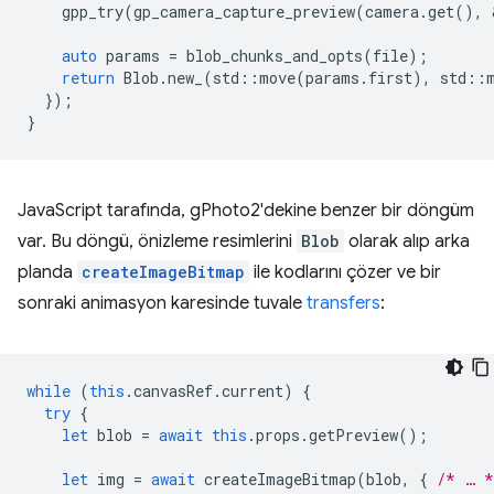
gpp_try
(
gp_camera_capture_preview
(
camera
.
get
(),
auto
params
=
blob_chunks_and_opts
(
file
);
return
Blob
.
new_
(
std
::
move
(
params
.
first
),
std
::
});
}
JavaScript tarafında, gPhoto2'dekine benzer bir döngüm
var. Bu döngü, önizleme resimlerini
Blob
olarak alıp arka
planda
createImageBitmap
ile kodlarını çözer ve bir
sonraki animasyon karesinde tuvale
transfers
:
while
(
this
.
canvasRef
.
current
)
{
try
{
let
blob
=
await
this
.
props
.
getPreview
();
let
img
=
await
createImageBitmap
(
blob
,
{
/* … *