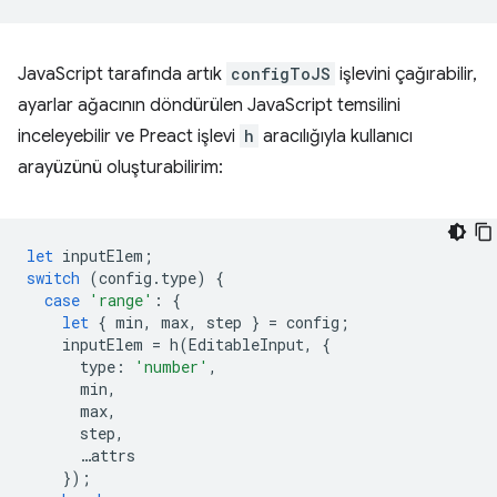
JavaScript tarafında artık
configToJS
işlevini çağırabilir,
ayarlar ağacının döndürülen JavaScript temsilini
inceleyebilir ve Preact işlevi
h
aracılığıyla kullanıcı
arayüzünü oluşturabilirim:
let
inputElem
;
switch
(
config
.
type
)
{
case
'range'
:
{
let
{
min
,
max
,
step
}
=
config
;
inputElem
=
h
(
EditableInput
,
{
type
:
'number'
,
min
,
max
,
step
,
…
attrs
});