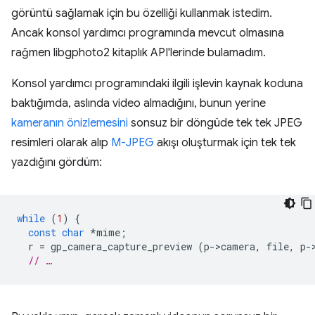
görüntü sağlamak için bu özelliği kullanmak istedim.
Ancak konsol yardımcı programında mevcut olmasına
rağmen libgphoto2 kitaplık API'lerinde bulamadım.
Konsol yardımcı programındaki ilgili işlevin kaynak koduna
baktığımda, aslında video almadığını, bunun yerine
kameranın önizlemesini
sonsuz bir döngüde tek tek JPEG
resimleri olarak alıp
M-JPEG
akışı oluşturmak için tek tek
yazdığını gördüm:
while
(
1
)
{
const
char
*
mime
;
r
=
gp_camera_capture_preview
(
p
-
>
camera
,
file
,
p
-
// …