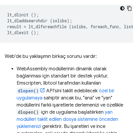
lt_dlinit
();
lt_dladdsearchdir
(
iolibs
);
result
=
lt_dlforeachfile
(
iolibs
,
foreach_func
,
lis
lt_dlexit
();
Web'de bu yaklaşımın birkaç sorunu vardır:
WebAssembly modüllerinin dinamik olarak
bağlanması için standart bir destek yoktur.
Emscripten, libtool tarafından kullanılan
dlopen()
API'sini taklit edebilecek
özel bir
uygulamaya
sahiptir ancak bu, "ana" ve "yan"
modüllerini farklı işaretlerle derlemenizi ve özellikle
dlopen()
için de uygulama başlatılırken
yan
modülleri taklit edilen dosya sistemine önceden
yüklemenizi
gerektirir. Bu işaretleri ve ince