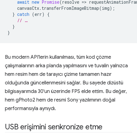
await
new
Promise
(
resolve
=
>
requestAnimationFra
canvasCtx
.
transferFromImageBitmap
(
img
);
}
catch
(
err
)
{
// …
}
}
Bu modern API'lerin kullanılması, tüm kod çözme
çalışmalarının arka planda yapılmasını ve tuvalin yalnızca
hem resim hem de tarayıcı çizime tamamen hazır
olduğunda güncellenmesini sağlar. Bu sayede dizüstü
bilgisayarımda 30'un üzerinde FPS elde ettim. Bu değer,
hem gPhoto2 hem de resmi Sony yazılımının doğal
performansıyla aynıydı.
USB erişimini senkronize etme