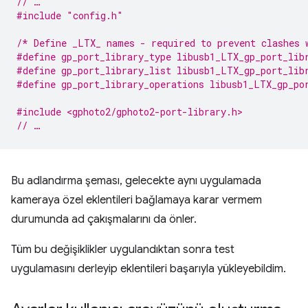
// …
#include
"config.h"
/* Define _LTX_ names - required to prevent clashes 
#define gp_port_library_type libusb1_LTX_gp_port_lib
#define gp_port_library_list libusb1_LTX_gp_port_lib
#define gp_port_library_operations libusb1_LTX_gp_po
#include <gphoto2/gphoto2-port-library.h>
// …
Bu adlandırma şeması, gelecekte aynı uygulamada
kameraya özel eklentileri bağlamaya karar vermem
durumunda ad çakışmalarını da önler.
Tüm bu değişiklikler uygulandıktan sonra test
uygulamasını derleyip eklentileri başarıyla yükleyebildim.