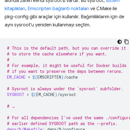
altında zaten kendi sysroot'ü vardır. Bu sysroot,
sistem
kitaplıkları
,
Emscripten bağlantı noktaları
ve CMake ile
pkg-config gibi araçlar için kullanılır. Bağımlılıklarım için de
aynı sysroot'u yeniden kullanmayı seçtim.
# This is the default path, but you can override it
# to store the cache elsewhere if you want.
#
# For example, it might be useful for Docker builds
# if you want to preserve the deps between reruns.
EM_CACHE
=
$(
EMSCRIPTEN
)
/cache

# Sysroot is always under the `sysroot` subfolder.
SYSROOT
=
$(
EM_CACHE
)
/sysroot

# …
# For all dependencies I've used the same ./configur
# earlier defined SYSROOT path as the --prefix.
deps/%/Makefile
:
deps
/%/
configure