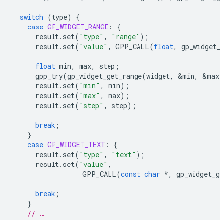
switch
(
type
)
{
case
GP_WIDGET_RANGE
:
{
result
.
set
(
"type"
,
"range"
);
result
.
set
(
"value"
,
GPP_CALL
(
float
,
gp_widget
float
min
,
max
,
step
;
gpp_try
(
gp_widget_get_range
(
widget
,
&
min
,
&
max
result
.
set
(
"min"
,
min
);
result
.
set
(
"max"
,
max
);
result
.
set
(
"step"
,
step
);
break
;
}
case
GP_WIDGET_TEXT
:
{
result
.
set
(
"type"
,
"text"
);
result
.
set
(
"value"
,
GPP_CALL
(
const
char
*
,
gp_widget_g
break
;
}
// …