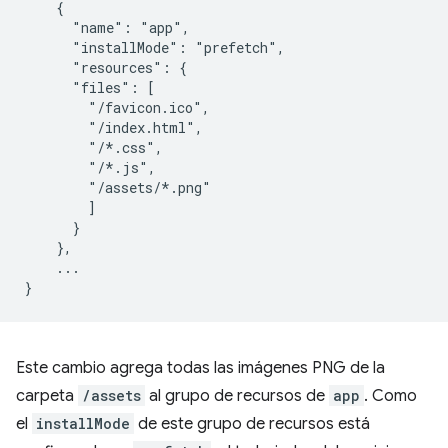
    {
      "name": "app",
      "installMode": "prefetch",
      "resources": {
      "files": [
        "/favicon.ico",
        "/index.html",
        "/*.css",
        "/*.js",
        "/assets/*.png"
]
}
}
,
...
}
Este cambio agrega todas las imágenes PNG de la
carpeta
/assets
al grupo de recursos de
app
. Como
el
installMode
de este grupo de recursos está