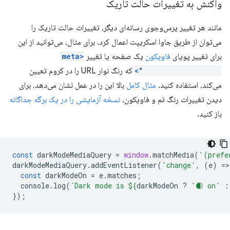
واکنش به تغییرات حالت تاریک
مانند هر تغییر پرس‌وجوی رسانه‌ای دیگر، تغییرات حالت تاریک را
می‌توان از طریق جاوا اسکریپت اعمال کرد. برای مثال، می‌توانید از این
برای تغییر پویای
فاویکون
یک صفحه یا تغییر
<meta
name="theme-color">
که رنگ نوار URL را در کروم تعیین
می‌کند، استفاده کنید.
مثال کامل
بالا این را در عمل نشان می‌دهد، برای
دیدن تغییرات رنگ تم و فاویکون،
نسخه آزمایشی را در یک برگه جداگانه
باز کنید.
const
darkModeMediaQuery
=
window
.
matchMedia
(
'(prefe
darkModeMediaQuery
.
addEventListener
(
'change'
,
(
e
)
=
>
const
darkModeOn
=
e
.
matches
;
console
.
log
(
`Dark mode is 
${
darkModeOn
?
'🌒 on'
:
});