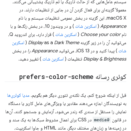
سیستم عامل‌هایی که از حالت تاریک یا تم تاریک پشتیبانی می‌کنند،
معمولاً گزینه‌ای برای فعال کردن آن در جایی از تنظیمات دارند. در
macOS X، این گزینه در بخش
عمومی
تنظیمات سیستم و با نام
Appearance
(
اسکرین شات
) و در ویندوز 10، در بخش
رنگ‌ها
و با
نام
Choose your color
(
اسکرین شات
) قرار دارد. برای اندروید Q،
می‌توانید آن را در زیر گزینه
Dark Theme
as a
Display
(
اسکرین
شات
) پیدا کنید و در iOS 13، می‌توانید
Appearance را
در بخش
Display & Brightness
تنظیمات (
اسکرین شات
) تغییر دهید.
کوئری رسانه
prefers-color-scheme
قبل از اینکه شروع کنم، یک نکته‌ی تئوری دیگر هم بگویم.
مدیا کوئری‌ها
به نویسندگان اجازه می‌دهند مقادیر یا ویژگی‌های عامل کاربر یا دستگاه
نمایش را مستقل از سندی که رندر می‌شود، آزمایش و جستجو کنند. آن‌ها
در قانون
@media
در CSS برای اعمال مشروط سبک‌ها به یک سند و
در زمینه‌ها و زبان‌های مختلف دیگر، مانند HTML و جاوا اسکریپت،