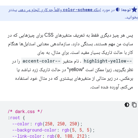
توجه:
🌒 در مورد
اینکه
واقعاً چه کاری انجام می‌دهد،
بیشتر
color-scheme
بخوانید.
پس هر چیز دیگری فقط به تعریف متغیرهای CSS برای چیزهایی که در
سایت من مهم هستند، بستگی دارد. سازماندهی معنایی استایل‌ها هنگام
کار با حالت تاریک بسیار مفید است. برای مثال، به جای
-⁠-⁠highlight-yellow
، نام متغیر
-⁠-⁠accent-color
را در
نظر بگیرید، زیرا ممکن است "yellow" در حالت تاریک زرد نباشد یا
برعکس. در زیر مثالی از متغیرهای بیشتری که در مثال خود استفاده
می‌کنم، آورده شده است.
/* dark.css */
:
root
{
--color
:
rgb
(
250
,
250
,
250
);
--background-color
:
rgb
(
5
,
5
,
5
);
--link-color
:
rgb
(
0
,
188
,
212
);