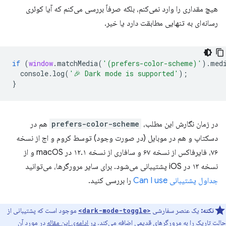
هیچ مقداری را وارد نمی‌کنم، بلکه صرفاً بررسی می‌کنم که آیا کوئری
رسانه‌ای به تنهایی مطابقت دارد یا خیر.
if
(
window
.
matchMedia
(
'(prefers-color-scheme)'
).
med
console
.
log
(
'🎉 Dark mode is supported'
);
}
در زمان نگارش این مطلب،
prefers-color-scheme
هم در
دسکتاپ و هم در موبایل (در صورت وجود) توسط کروم و اج از نسخه
۷۶، فایرفاکس از نسخه ۶۷ و سافاری از نسخه ۱۲.۱ در macOS و از
نسخه ۱۳ در iOS پشتیبانی می‌شود. برای سایر مرورگرها، می‌توانید
جداول پشتیبانی Can I use
را بررسی کنید.
نکته:
یک عنصر سفارشی
موجود است که پشتیبانی از
<dark-mode-toggle>
حالت تاریک را به مرورگرهای قدیمی اضافه می‌کند.
در ادامه‌ی این مقاله
در مورد آن