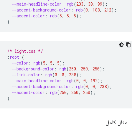
--main-headline-color
:
rgb
(
233
,
30
,
99
);
--accent-background-color
:
rgb
(
0
,
188
,
212
);
--accent-color
:
rgb
(
5
,
5
,
5
);
}
/* light.css */
:
root
{
--color
:
rgb
(
5
,
5
,
5
);
--background-color
:
rgb
(
250
,
250
,
250
);
--link-color
:
rgb
(
0
,
0
,
238
);
--main-headline-color
:
rgb
(
0
,
0
,
192
);
--accent-background-color
:
rgb
(
0
,
0
,
238
);
--accent-color
:
rgb
(
250
,
250
,
250
);
}
مثال کامل