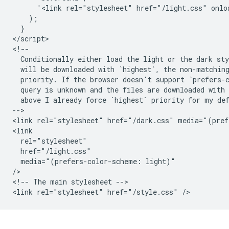
      '<link rel="stylesheet" href="/light.css" onlo
    );

  }

</script>

<!--

  Conditionally either load the light or the dark sty
  will be downloaded with `highest`, the non-matching
  priority. If the browser doesn't support `prefers-c
  query is unknown and the files are downloaded with 
  above I already force `highest` priority for my def
-->

<link rel="stylesheet" href="/dark.css" media="(pref
<link

  rel="stylesheet"

  href="/light.css"

  media="(prefers-color-scheme: light)"

/>

<!-- The main stylesheet -->
