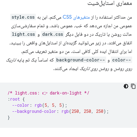
معماری استایل‌شیت
من حداکثر استفاده را از
متغیرهای CSS
می‌کنم، این به
style.css
عمومی من اجازه می‌دهد که خب، عمومی باشد، و تمام سفارشی‌سازی
حالت روشن یا تاریک در دو فایل دیگر
dark.css
و
light.css
اتفاق می‌افتد. در زیر می‌توانید گزیده‌ای از استایل‌های واقعی را ببینید،
اما برای انتقال ایده کلی کافی است. من دو متغیر تعریف می‌کنم،
-⁠-⁠color
و
-⁠-⁠background-color
که اساساً یک تم پایه
تاریک
روی روشن
و
روشن روی تاریک
ایجاد می‌کنند.
/* light.css: 👉 dark-on-light */
:
root
{
--color
:
rgb
(
5
,
5
,
5
);
--background-color
:
rgb
(
250
,
250
,
250
);
}