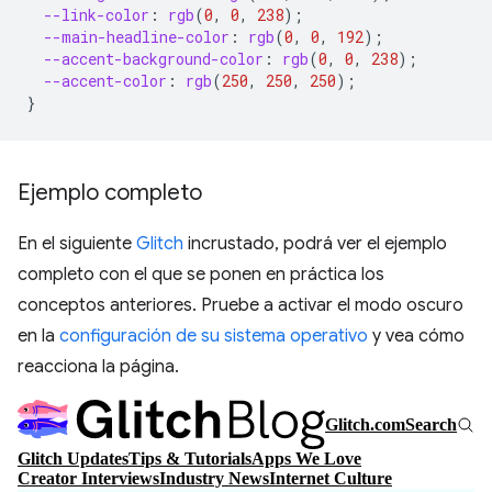
--link-color
:
rgb
(
0
,
0
,
238
);
--main-headline-color
:
rgb
(
0
,
0
,
192
);
--accent-background-color
:
rgb
(
0
,
0
,
238
);
--accent-color
:
rgb
(
250
,
250
,
250
);
}
Ejemplo completo
En el siguiente
Glitch
incrustado, podrá ver el ejemplo
completo con el que se ponen en práctica los
conceptos anteriores. Pruebe a activar el modo oscuro
en la
configuración de su sistema operativo
y vea cómo
reacciona la página.