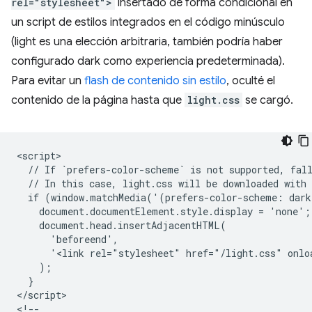
rel="stylesheet">
insertado de forma condicional en
un script de estilos integrados en el código minúsculo
(light es una elección arbitraria, también podría haber
configurado dark como experiencia predeterminada).
Para evitar un
flash de contenido sin estilo
, oculté el
contenido de la página hasta que
light.css
se cargó.
<script>

  // If `prefers-color-scheme` is not supported, fall
  // In this case, light.css will be downloaded with 
  if (window.matchMedia('(prefers-color-scheme: dark
    document.documentElement.style.display = 'none';

    document.head.insertAdjacentHTML(

      'beforeend',

      '<link rel="stylesheet" href="/light.css" onlo
    );

  }

</script>

<!--
