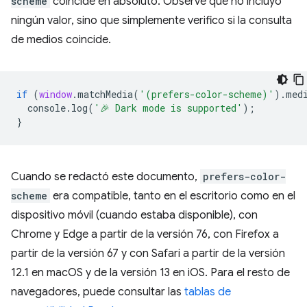
scheme
coincide en absoluto. Observe que no incluyo
ningún valor, sino que simplemente verifico si la consulta
de medios coincide.
if
(
window
.
matchMedia
(
'(prefers-color-scheme)'
).
med
console
.
log
(
'🎉 Dark mode is supported'
);
}
Cuando se redactó este documento,
prefers-color-
scheme
era compatible, tanto en el escritorio como en el
dispositivo móvil (cuando estaba disponible), con
Chrome y Edge a partir de la versión 76, con Firefox a
partir de la versión 67 y con Safari a partir de la versión
12.1 en macOS y de la versión 13 en iOS. Para el resto de
navegadores, puede consultar las
tablas de