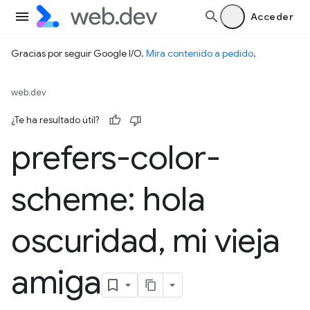
Acceder
Gracias por seguir Google I/O.
Mira contenido a pedido
.
web.dev
¿Te ha resultado útil?
prefers-color-
scheme: hola
oscuridad
,
mi vieja
amiga