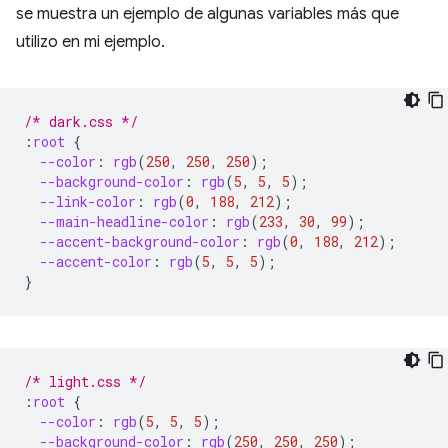
se muestra un ejemplo de algunas variables más que
utilizo en mi ejemplo.
/* dark.css */
:
root
{
--color
:
rgb
(
250
,
250
,
250
);
--background-color
:
rgb
(
5
,
5
,
5
);
--link-color
:
rgb
(
0
,
188
,
212
);
--main-headline-color
:
rgb
(
233
,
30
,
99
);
--accent-background-color
:
rgb
(
0
,
188
,
212
);
--accent-color
:
rgb
(
5
,
5
,
5
);
}
/* light.css */
:
root
{
--color
:
rgb
(
5
,
5
,
5
);
--background-color
:
rgb
(
250
,
250
,
250
);