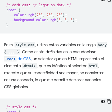
/* dark.css: 👉 light-on-dark */
:
root
{
--color
:
rgb
(
250
,
250
,
250
);
--background-color
:
rgb
(
5
,
5
,
5
);
}
En mi
style.css
, utilizo estas variables en la regla
body
{ ... }
. Como están definidas en la pseudoclase
:root
de CSS
, un selector que en HTML representa el
elemento
<html>
, que es idéntico al selector
html
,
excepto que su especificidad sea mayor, se convierten
en una cascada, lo que me permite declarar variables
CSS globales.
/* style.css */
:
root
{