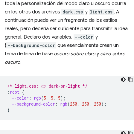
toda la personalización del modo claro u oscuro ocurra
en los otros dos archivos
dark.css
y
light.css
. A
continuación puede ver un fragmento de los estilos
reales, pero debería ser suficiente para transmitir la idea
general. Declaro dos variables,
--color
y
{
-⁠-⁠background-color
que esencialmente crean un
tema de línea de base
oscuro sobre claro
y
claro sobre
oscuro
.
/* light.css: 👉 dark-on-light */
:
root
{
--color
:
rgb
(
5
,
5
,
5
);
--background-color
:
rgb
(
250
,
250
,
250
);
}