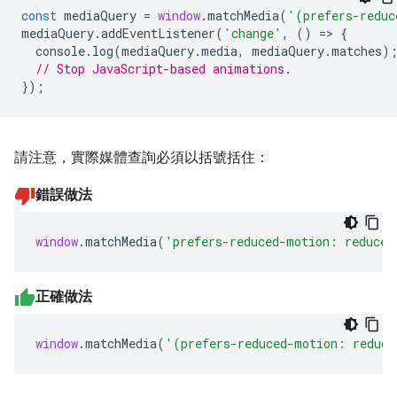
const
mediaQuery
=
window
.
matchMedia
(
'(prefers-reduc
mediaQuery
.
addEventListener
(
'change'
,
()
=
>
{
console
.
log
(
mediaQuery
.
media
,
mediaQuery
.
matches
)
// Stop JavaScript-based animations.
});
請注意，實際媒體查詢必須以括號括住：
錯誤做法
window
.
matchMedia
(
'prefers-reduced-motion: reduce'
正確做法
window
.
matchMedia
(
'(prefers-reduced-motion: reduce