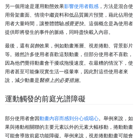
另一個用途是運用動態效果
影響使用者觀感
，方法是混合使
用骨架畫面、情境中繼資料和低品質圖片預覽，藉此佔用使
用者大量時間，讓整體體驗
感覺更快
。這個概念是為使用者
提供即將發生的事件的脈絡，同時盡快載入內容。
最後，還有
裝飾
效果，例如動畫漸層、視差捲動、背景影片
等。雖然許多使用者喜歡這類動畫，但部分使用者不喜歡，
因為他們覺得動畫會干擾或拖慢速度。在最糟的情況下，使
用者甚至可能像現實生活一樣暈車，因此對這些使用者來
說，減少動畫是
醫療上的必要措施
。
運動觸發的前庭光譜障礙
部分使用者會因
動畫內容而感到分心或噁心
。舉例來說，如
果與捲動相關聯的主要元素以外的元素大幅移動，捲動動畫
可能會導致前庭功能障礙。舉例來說，視差捲動動畫可能會