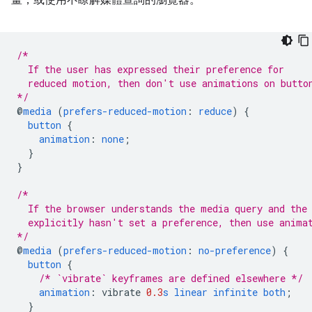
畫，或使用不瞭解媒體查詢的瀏覽器。
/*
  If the user has expressed their preference for
  reduced motion, then don't use animations on butto
*/
@
media
(
prefers-reduced-motion
:
reduce
)
{
button
{
animation
:
none
;
}
}
/*
  If the browser understands the media query and the
  explicitly hasn't set a preference, then use anima
*/
@
media
(
prefers-reduced-motion
:
no-preference
)
{
button
{
/* `vibrate` keyframes are defined elsewhere */
animation
:
vibrate
0.3
s
linear
infinite
both
;
}