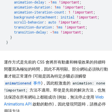
animation-delay
:
-1
ms
!important
;
animation-duration
:
1
ms
!important
;
animation-iteration-count
:
1
!important
;
background-attachment
:
initial
!important
;
scroll-behavior
:
auto
!important
;
transition-duration
:
1
ms
!important
;
transition-delay
:
-1
ms
!important
;
}
}
運作方式是先前的 CSS 會將所有動畫和轉場效果的持續時
間覆寫為極短的時間，因此不再明顯。部分網站必須執行動
畫才能正常運作 (可能是因為特定步驟必須觸發
animationend
事件
)，因此較激進的
animation: none
!important;
方法不適用。即使是先前的解決方法，也無
法保證在所有網站上都能成功 (例如，無法停止使用
Web
Animations API
啟動的動作)，因此發現問題時，請務必停
用該方法。