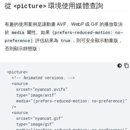
從
<picture>
環境使用媒體查詢
有趣的使用案例是讓動畫 AVIF、WebP 或 GIF 的播放取決
於
media
屬性。如果
(prefers-reduced-motion: no-
preference)
評估結果為
true
，則可安全顯示動畫版，
否則顯示靜態版：
<picture>

  <!-- Animated versions. -->

  <source

    srcset="nyancat.avifs"

    type="image/avif"

    media="(prefers-reduced-motion: no-preference)"

  />

  <source

    srcset="nyancat.gif"

    type="image/gif"

    media="(prefers-reduced-motion: no-preference)"
