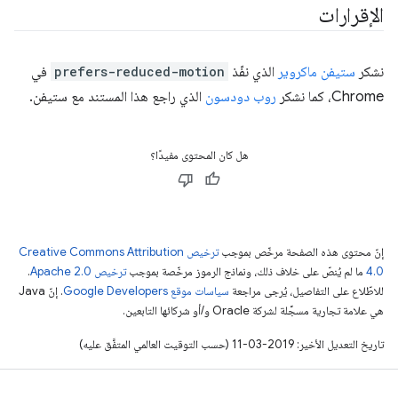
الإقرارات
نشكر
ستيفن ماكروير
الذي نفّذ
prefers-reduced-motion
في
Chrome، كما نشكر
روب دودسون
الذي راجع هذا المستند مع ستيفن.
هل كان المحتوى مفيدًا؟
إنّ محتوى هذه الصفحة مرخّص بموجب
ترخيص Creative Commons Attribution
4.0‏
ما لم يُنصّ على خلاف ذلك، ونماذج الرموز مرخّصة بموجب
ترخيص Apache 2.0‏
.
للاطّلاع على التفاصيل، يُرجى مراجعة
سياسات موقع Google Developers‏
. إنّ Java
هي علامة تجارية مسجَّلة لشركة Oracle و/أو شركائها التابعين.
تاريخ التعديل الأخير: 2019-03-11 (حسب التوقيت العالمي المتفَّق عليه)