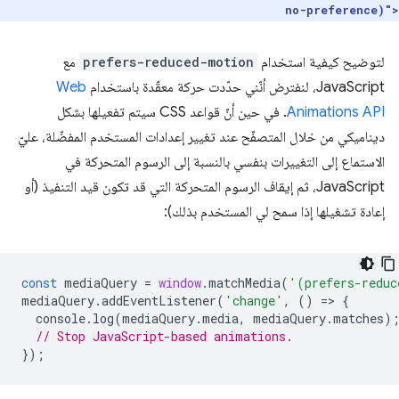
no-preference)">
لتوضيح كيفية استخدام
prefers-reduced-motion
مع
JavaScript، لنفترض أنّني حدّدت حركة معقّدة باستخدام
Web
Animations API
. في حين أنّ قواعد CSS سيتم تفعيلها بشكل
ديناميكي من خلال المتصفّح عند تغيير إعدادات المستخدم المفضّلة، عليّ
الاستماع إلى التغييرات بنفسي بالنسبة إلى الرسوم المتحركة في
JavaScript، ثم إيقاف الرسوم المتحركة التي قد تكون قيد التنفيذ (أو
إعادة تشغيلها إذا سمح لي المستخدم بذلك):
const
mediaQuery
=
window
.
matchMedia
(
'(prefers-reduc
mediaQuery
.
addEventListener
(
'change'
,
()
=
>
{
console
.
log
(
mediaQuery
.
media
,
mediaQuery
.
matches
)
// Stop JavaScript-based animations.
});