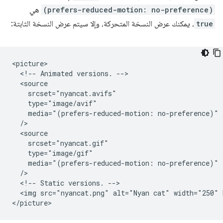
(prefers-reduced-motion: no-preference)
هي
true
، يمكنك عرض النسخة المتحركة، وإلا سيتم عرض النسخة الثابتة:
<picture>

  <!-- Animated versions. -->

  <source

    srcset="nyancat.avifs"

    type="image/avif"

    media="(prefers-reduced-motion: no-preference)"

  />

  <source

    srcset="nyancat.gif"

    type="image/gif"

    media="(prefers-reduced-motion: no-preference)"

  />

  <!-- Static versions. -->

  <img src="nyancat.png" alt="Nyan cat" width="250" 