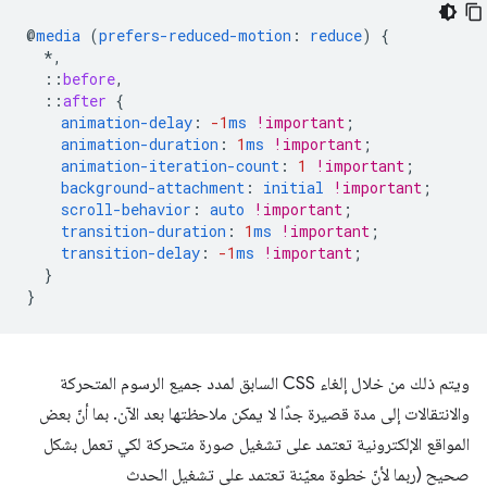
@
media
(
prefers-reduced-motion
:
reduce
)
{
*,
::
before
,
::
after
{
animation-delay
:
-1
ms
!important
;
animation-duration
:
1
ms
!important
;
animation-iteration-count
:
1
!important
;
background-attachment
:
initial
!important
;
scroll-behavior
:
auto
!important
;
transition-duration
:
1
ms
!important
;
transition-delay
:
-1
ms
!important
;
}
}
ويتم ذلك من خلال إلغاء CSS السابق لمدد جميع الرسوم المتحركة
والانتقالات إلى مدة قصيرة جدًا لا يمكن ملاحظتها بعد الآن. بما أنّ بعض
المواقع الإلكترونية تعتمد على تشغيل صورة متحركة لكي تعمل بشكل
صحيح (ربما لأنّ خطوة معيّنة تعتمد على تشغيل الحدث