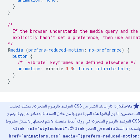
}
}
/*
  If the browser understands the media query and the
  explicitly hasn't set a preference, then use anima
*/
@
media
(
prefers-reduced-motion
:
no-preference
)
{
button
{
/* `vibrate` keyframes are defined elsewhere */
animation
:
vibrate
0.3
s
linear
infinite
both
;
}
}
ملاحظة:
إذا كان لديك الكثير من CSS المرتبط بالرسوم المتحركة، يمكنك تجنيب
المستخدمين الذين أوقفوا هذه الميزة تنزيلها من خلال الاستعانة بمصادر خارجية لجميع
CSS المرتبط بالرسوم المتحركة في ورقة أنماط منفصلة لا يتم تحميلها إلا بشكل مشروط
باستخدام السمة
في العنصر
😎:
<link rel="stylesheet"
link
media
href="animations.css" media="(prefers-reduced-motion: