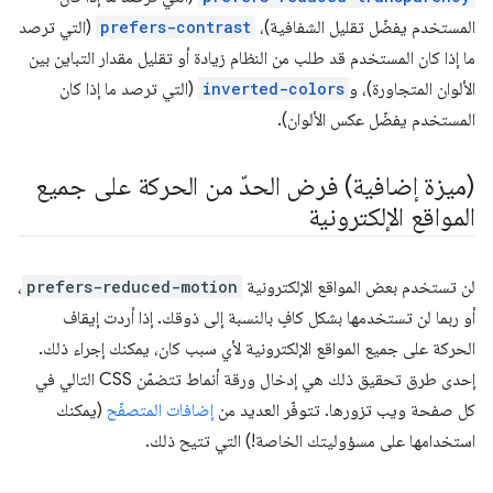
المستخدم يفضّل تقليل الشفافية)،
prefers-contrast
(التي ترصد
ما إذا كان المستخدم قد طلب من النظام زيادة أو تقليل مقدار التباين بين
الألوان المتجاورة)، و
inverted-colors
(التي ترصد ما إذا كان
المستخدم يفضّل عكس الألوان).
(ميزة إضافية) فرض الحدّ من الحركة على جميع
المواقع الإلكترونية
لن تستخدم بعض المواقع الإلكترونية
prefers-reduced-motion
،
أو ربما لن تستخدمها بشكل كافٍ بالنسبة إلى ذوقك. إذا أردت إيقاف
الحركة على جميع المواقع الإلكترونية لأي سبب كان، يمكنك إجراء ذلك.
إحدى طرق تحقيق ذلك هي إدخال ورقة أنماط تتضمّن CSS التالي في
كل صفحة ويب تزورها. تتوفّر العديد من
إضافات المتصفّح
(يمكنك
استخدامها على مسؤوليتك الخاصة!) التي تتيح ذلك.