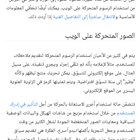
من استخدام الرسوم المتحركة على الويب. يمكنك أيضًا تخطّي المعلومات
الأساسية و
الانتقال مباشرةً إلى التفاصيل الفنية
إذا أردت ذلك.
الصور المتحركة على الويب
يتم في كثير من الأحيان استخدام الرسوم المتحركة لتقديم
ملاحظات
للمستخدم، مثلاً لإعلامه بأنّه تم تلقّي إجراء ويجري تنفيذه. على سبيل
المثال، على موقع إلكتروني للتسوّق، يمكن تحريك منتج ليظهر وكأنّه
"يطير" إلى سلة تسوّق افتراضية، ويتم تمثيلها كرمز في الزاوية العلوية
اليسرى من الموقع الإلكتروني.
تتضمّن حالة استخدام أخرى الاستعانة بالحركة من أجل
التأثير في إدراك
المستخدم
من خلال استخدام مزيج من شاشات الهيكل والبيانات الوصفية
السياقية ومعاينات الصور المنخفضة الجودة لشغل الكثير من وقت
المستخدم وجعل التجربة بأكملها
تبدو أسرع
. الفكرة هي تقديم سياق
للمستخدم حول ما سيظهر له، وفي الوقت نفسه تحميل المحتوى بأسرع