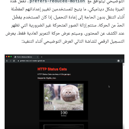
التوضيحي ليتوافق مع
prefers-reduced-motion
. تعمل هذه
الميزة بشكل ديناميكي، ما يتيح للمستخدمين تغيير إعداداتهم المفضّلة
أثناء التنقل بدون الحاجة إلى إعادة التحميل. إذا كان المستخدم يفضّل
الحدّ من الحركة، ستتم إزالة الصور المتحركة غير الضرورية التي تظهر
عند الكشف عن المحتوى، وسيتم عرض حركة التمرير العادية فقط. يعرض
التسجيل الرقمي للشاشة التالي العرض التوضيحي أثناء التنفيذ: