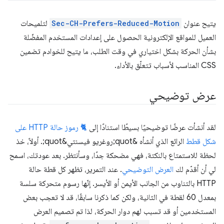
يتيح عنوان
Sec-CH-Prefers-Reduced-Motion
لتلميحات
العميل للمواقع الإلكترونية الحصول على إعدادات المستخدم المفضّلة
بشأن الحركة بشكل اختياري في وقت الطلب، ما يتيح للخوادم تضمين
CSS المناسب لأسباب تتعلّق بالأداء.
عرض توضيحي
لقد أنشأت عرضًا توضيحيًا بسيطًا استنادًا إلى
🐈 رموز حالة HTTP على
شكل قطط
الرائع الذي أنشأه &quot;روغريو فيسنتي&quot;. أولاً، خذ
لحظة للاستمتاع بالنكتة، فهي مضحكة جدًا، وسأنتظر. بعد عودتك، اسمح
لي أن أقدّم لك
العرض التوضيحي
. عند التمرير، تظهر كل قطة حالة
HTTP بالتناوب من الجانب الأيمن أو الأيسر. إنّها رسوم متحركة سلسة
بمعدل 60 لقطة في الثانية، ولكن كما ذكرنا سابقًا، قد لا تعجب بعض
المستخدمين أو قد تسبب لهم دوار الحركة، لذا تم تصميم العرض