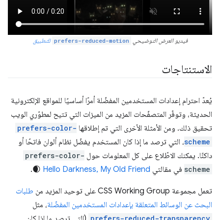
فيديو العرض التوضيحي
prefers-reduced-motion
للتطبيق
الاستنتاجات
يُعدّ احترام إعدادات المستخدمين المفضّلة أمرًا أساسيًا للمواقع الإلكترونية
الحديثة، وتوفّر المتصفّحات المزيد من الميزات التي تتيح لمطوّري الويب
تحقيق ذلك. ومن الأمثلة الأخرى التي تم إطلاقها
prefers-color-
scheme
، التي ترصد ما إذا كان المستخدم يفضّل نظام ألوان فاتحًا أو
داكنًا. يمكنك الاطّلاع على كل المعلومات حول
prefers-color-
scheme
في مقالتي
Hello Darkness, My Old Friend
🌒.
تعمل مجموعة CSS Working Group على توحيد المزيد من
طلبات
البحث عن الوسائط المتعلقة بإعدادات المستخدمين المفضّلة
، مثل
prefers-reduced-transparency
(التي ترصد ما إذا كان