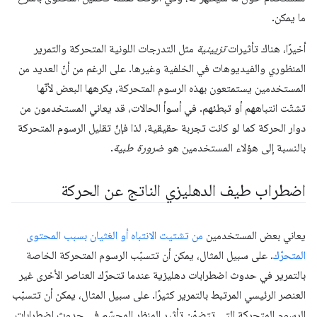
ما يمكن.
أخيرًا، هناك تأثيرات
تزيينية
مثل التدرجات اللونية المتحركة والتمرير
المنظوري والفيديوهات في الخلفية وغيرها. على الرغم من أنّ العديد من
المستخدمين يستمتعون بهذه الرسوم المتحركة، يكرهها البعض لأنّها
تشتّت انتباههم أو تبطئهم. في أسوأ الحالات، قد يعاني المستخدمون من
دوار الحركة كما لو كانت تجربة حقيقية، لذا فإنّ تقليل الرسوم المتحركة
بالنسبة إلى هؤلاء المستخدمين هو
ضرورة طبية
.
اضطراب طيف الدهليزي الناتج عن الحركة
يعاني بعض المستخدمين
من تشتيت الانتباه أو الغثيان بسبب المحتوى
المتحرّك
. على سبيل المثال، يمكن أن تتسبّب الرسوم المتحركة الخاصة
بالتمرير في حدوث اضطرابات دهليزية عندما تتحرّك العناصر الأخرى غير
العنصر الرئيسي المرتبط بالتمرير كثيرًا. على سبيل المثال، يمكن أن تتسبّب
الرسوم المتحركة التي تتضمّن تأثير المنظر المجسّم في حدوث اضطرابات