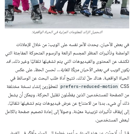
التحميل الزائد للمعلومات المرئية في الحياة الواقعية:
في بعض الأحيان، يحدث الأمر نفسه على الويب: من خلال الإعلانات
الوامضة وتأثيرات المنظر المجسم الرائعة والرسوم المتحركة المفاجئة التي
تكشف عن المحتوى والفيديوهات التي يتم تشغيلها تلقائيًا وغير ذلك،
قد
يكون الويب في بعض الأحيان مربكًا للغاية
… لحسن الحظ، على عكس
الحياة الواقعية، هناك حلّ لذلك. تتيح أداة طلب البحث عن الوسائط في
CSS
prefers-reduced-motion
للمطوّرين إنشاء نسخة مختلفة
من الصفحة للمستخدمين الذين يفضّلون تقليل الحركة. ويمكن أن يشمل
ذلك أي شيء، بدءًا من الامتناع عن عرض فيديوهات يتم تشغيلها تلقائيًا،
إلى إيقاف تأثيرات تزيينية معيّنة، وصولاً إلى إعادة تصميم صفحة بالكامل
لبعض المستخدمين.
قبل أن أتحدّث عن هذه الميزة، سأعود خطوة إلى الوراء وأفكّر في الغرض