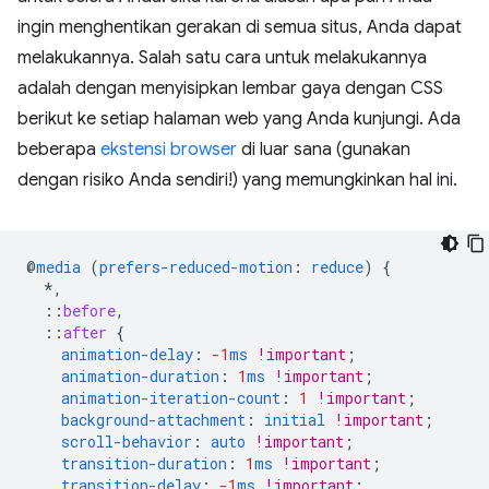
ingin menghentikan gerakan di semua situs, Anda dapat
melakukannya. Salah satu cara untuk melakukannya
adalah dengan menyisipkan lembar gaya dengan CSS
berikut ke setiap halaman web yang Anda kunjungi. Ada
beberapa
ekstensi browser
di luar sana (gunakan
dengan risiko Anda sendiri!) yang memungkinkan hal ini.
@
media
(
prefers-reduced-motion
:
reduce
)
{
*,
::
before
,
::
after
{
animation-delay
:
-1
ms
!important
;
animation-duration
:
1
ms
!important
;
animation-iteration-count
:
1
!important
;
background-attachment
:
initial
!important
;
scroll-behavior
:
auto
!important
;
transition-duration
:
1
ms
!important
;
transition-delay
:
-1
ms
!important
;