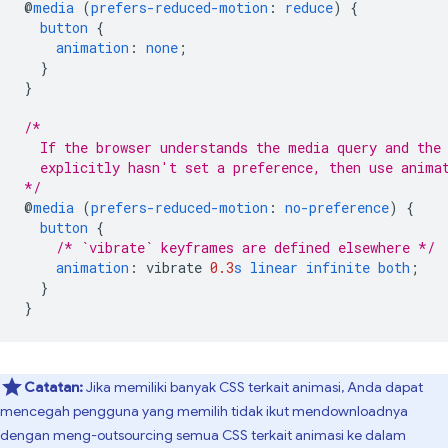
@
media
(
prefers-reduced-motion
:
reduce
)
{
button
{
animation
:
none
;
}
}
/*
  If the browser understands the media query and the
  explicitly hasn't set a preference, then use anima
*/
@
media
(
prefers-reduced-motion
:
no-preference
)
{
button
{
/* `vibrate` keyframes are defined elsewhere */
animation
:
vibrate
0.3
s
linear
infinite
both
;
}
}
Catatan:
Jika memiliki banyak CSS terkait animasi, Anda dapat
mencegah pengguna yang memilih tidak ikut mendownloadnya
dengan meng-outsourcing semua CSS terkait animasi ke dalam