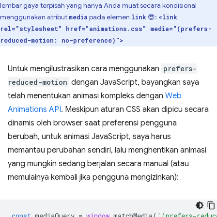
lembar gaya terpisah yang hanya Anda muat secara kondisional
menggunakan atribut
pada elemen
😎:
media
link
<link
rel="stylesheet" href="animations.css" media="(prefers-
reduced-motion: no-preference)">
Untuk mengilustrasikan cara menggunakan
prefers-
reduced-motion
dengan JavaScript, bayangkan saya
telah menentukan animasi kompleks dengan
Web
Animations API
. Meskipun aturan CSS akan dipicu secara
dinamis oleh browser saat preferensi pengguna
berubah, untuk animasi JavaScript, saya harus
memantau perubahan sendiri, lalu menghentikan animasi
yang mungkin sedang berjalan secara manual (atau
memulainya kembali jika pengguna mengizinkan):
const
mediaQuery
=
window
.
matchMedia
(
'(prefers-reduc