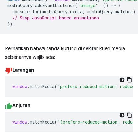
mediaQuery
.
addEventListener
(
'change'
,
()
=
>
{
console
.
log
(
mediaQuery
.
media
,
mediaQuery
.
matches
)
// Stop JavaScript-based animations.
});
Perhatikan bahwa tanda kurung di sekitar kueri media
sebenarnya wajib ada:
Larangan
window
.
matchMedia
(
'prefers-reduced-motion: reduce'
Anjuran
window
.
matchMedia
(
'(prefers-reduced-motion: reduce