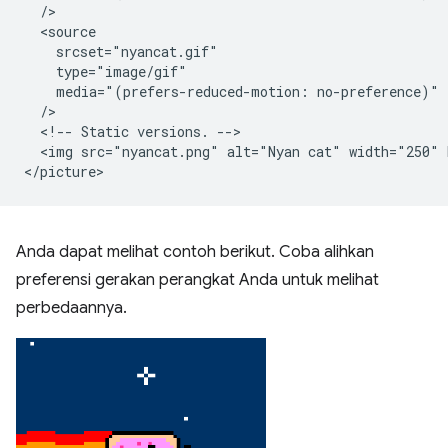
  />

  <source

    srcset="nyancat.gif"

    type="image/gif"

    media="(prefers-reduced-motion: no-preference)"

  />

  <!-- Static versions. -->

  <img src="nyancat.png" alt="Nyan cat" width="250" 
Anda dapat melihat contoh berikut. Coba alihkan
preferensi gerakan perangkat Anda untuk melihat
perbedaannya.