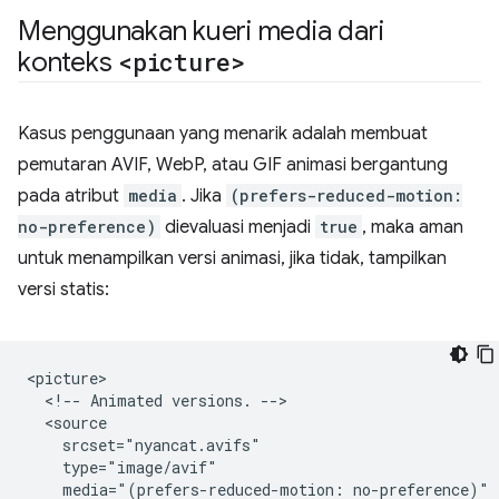
Menggunakan kueri media dari
konteks
<picture>
Kasus penggunaan yang menarik adalah membuat
pemutaran AVIF, WebP, atau GIF animasi bergantung
pada atribut
media
. Jika
(prefers-reduced-motion:
no-preference)
dievaluasi menjadi
true
, maka aman
untuk menampilkan versi animasi, jika tidak, tampilkan
versi statis:
<picture>

  <!-- Animated versions. -->

  <source

    srcset="nyancat.avifs"

    type="image/avif"

    media="(prefers-reduced-motion: no-preference)"
