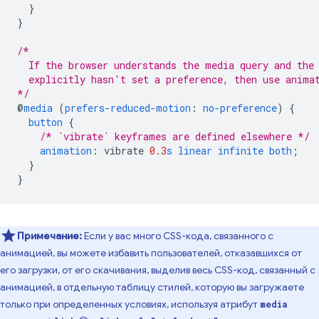
}
}
/*
  If the browser understands the media query and the
  explicitly hasn't set a preference, then use anima
*/
@
media
(
prefers-reduced-motion
:
no-preference
)
{
button
{
/* `vibrate` keyframes are defined elsewhere */
animation
:
vibrate
0.3
s
linear
infinite
both
;
}
}
Примечание:
Если у вас много CSS-кода, связанного с
анимацией, вы можете избавить пользователей, отказавшихся от
его загрузки, от его скачивания, выделив весь CSS-код, связанный с
анимацией, в отдельную таблицу стилей, которую вы загружаете
только при определенных условиях, используя атрибут
media