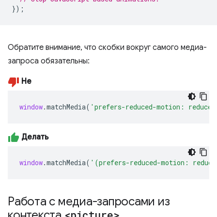
});
Обратите внимание, что скобки вокруг самого медиа-
запроса обязательны:
Не
window
.
matchMedia
(
'prefers-reduced-motion: reduce'
Делать
window
.
matchMedia
(
'(prefers-reduced-motion: reduce
Работа с медиа-запросами из
контекста
<picture>