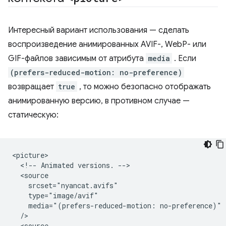
Интересный вариант использования — сделать
воспроизведение анимированных AVIF-, WebP- или
GIF-файлов зависимым от атрибута
media
. Если
(prefers-reduced-motion: no-preference)
возвращает
true
, то можно безопасно отображать
анимированную версию, в противном случае —
статическую:
<picture>

  <!-- Animated versions. -->

  <source

    srcset="nyancat.avifs"

    type="image/avif"

    media="(prefers-reduced-motion: no-preference)"

  />

  <source
