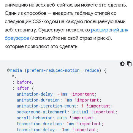
анимацию на всех веб-сайтах, вы можете это сделать.
Один из способов — внедрить таблицу стилей со
следующим CSS-кодом на каждую посещаемую вами
веб-страницу. Существует несколько
расширений для
браузеров
(используйте на свой страх и риск!),
которые позволяют это сделать.
@
media
(
prefers-reduced-motion
:
reduce
)
{
*,
::
before
,
::
after
{
animation-delay
:
-1
ms
!important
;
animation-duration
:
1
ms
!important
;
animation-iteration-count
:
1
!important
;
background-attachment
:
initial
!important
;
scroll-behavior
:
auto
!important
;
transition-duration
:
1
ms
!important
;
transition-delay
:
-1
ms
!important
;