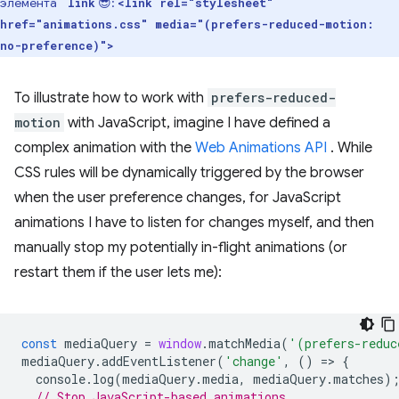
элемента `
😎:
link
<link rel="stylesheet"
href="animations.css" media="(prefers-reduced-motion:
no-preference)">
To illustrate how to work with
prefers-reduced-
motion
with JavaScript, imagine I have defined a
complex animation with the
Web Animations API
. While
CSS rules will be dynamically triggered by the browser
when the user preference changes, for JavaScript
animations I have to listen for changes myself, and then
manually stop my potentially in-flight animations (or
restart them if the user lets me):
const
mediaQuery
=
window
.
matchMedia
(
'(prefers-reduc
mediaQuery
.
addEventListener
(
'change'
,
()
=
>
{
console
.
log
(
mediaQuery
.
media
,
mediaQuery
.
matches
)
// Stop JavaScript-based animations.