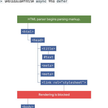
t>
โดยไม่มีแอตทริบิวต์
async
หรือ
defer