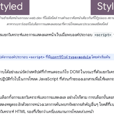
้ายคือหน้าแรกของ web.dev ที่ไม่มีสไตล์ ทางด้านขวาคือหน้าเดียวกันที่ใช้รูปแบบ สถานะ
ตาหากเบราว์เซอร์ไม่บล็อกการแสดงผลขณะที่ดาวน์โหลดและประมวลผลชีตสไตล์
กการแยกวิเคราะห์และการแสดงผลหน้าเว็บเมื่อพบองค์ประกอบ
<script>
ิปต์จากองค์ประกอบ
ที่มี
แอตทริบิวต์
โดยค่าเริ่มต้น
<script>
type=module
ทราบได้อย่างแน่ชัดว่าสคริปต์ที่กำหนดจะแก้ไข DOM ในขณะที่ตัวแยกวิเ
ทางปฏิบัติทั่วไปในการโหลด JavaScript ที่ส่วนท้ายของเอกสารเพื่อให้ผ
บล็อกทั้งการแยกวิเคราะห์และการแสดงผล อย่างไรก็ตาม การบล็อกขั้นตอนสำ
ดงหยุดชะงักด้วยการหน่วงเวลาการค้นพบทรัพยากรสำคัญอื่นๆ โชคดีที่เบราว
วิเคราะห์ HTML รองที่เรียกว่า
เครื่องสแกนการโหลดล่วงหน้า