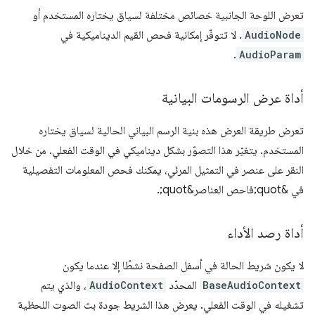
تعرض اللوحة الجانبية خصائص مختلفة لسياق يختاره المستخدم أو
AudioNode
. لا تتوفّر إمكانية فحص القيم الديناميكية في
.
AudioParam
أداة عرض الرسومات البيانية
تعرض طريقة العرض هذه بنية الرسم البياني الحالية لسياق يختاره
المستخدم. يتغيّر هذا التصوّر بشكل ديناميكي في الوقت الفعلي. من خلال
النقر على عنصر في التمثيل المرئي، يمكنك فحص المعلومات التفصيلية
في &quot;فاحص العناصر&quot;.
أداة رصد الأداء
لا يكون شريط الحالة في أسفل الصفحة نشطًا إلا عندما يكون
BaseAudioContext
المحدّد
AudioContext
، والذي يتم
تشغيله في الوقت الفعلي. يعرض هذا الشريط جودة بث الصوت اللحظية