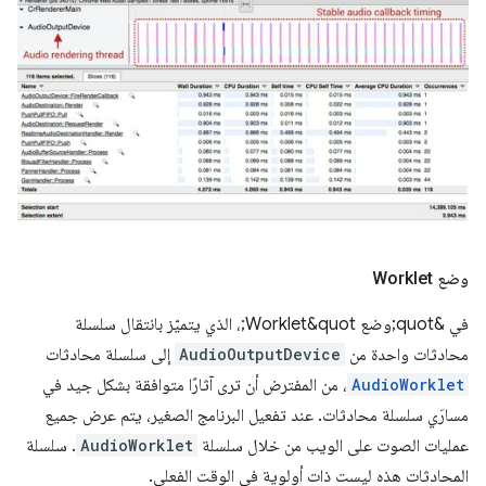
وضع Worklet
في &quot;وضع Worklet&quot;، الذي يتميّز بانتقال سلسلة
محادثات واحدة من
AudioOutputDevice
إلى سلسلة محادثات
AudioWorklet
، من المفترض أن ترى آثارًا متوافقة بشكل جيد في
مسارَي سلسلة محادثات. عند تفعيل البرنامج الصغير، يتم عرض جميع
عمليات الصوت على الويب من خلال سلسلة
AudioWorklet
. سلسلة
المحادثات هذه ليست ذات أولوية في الوقت الفعلي.