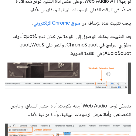
لواجهة Web Audio API. وعلى عكس أداة التتبُّع، توفّر هذه الأداة
فحصًا في الوقت الفعلي للرسومات البيانية ومقاييس الأداء.
يجب تثبيت هذه الإضافة من
سوق Chrome الإلكتروني
.
بعد التثبيت، يمكنك الوصول إلى اللوحة من خلال فتح &quot;أدوات
مطوّري البرامج في Chrome&quot; والنقر على &quot;Web
Audio&quot; في القائمة العلوية.
تتضمّن لوحة Web Audio أربعة مكونات: أداة اختيار السياق، وعارض
الخصائص، وأداة عرض الرسومات البيانية، وأداة مراقبة الأداء.