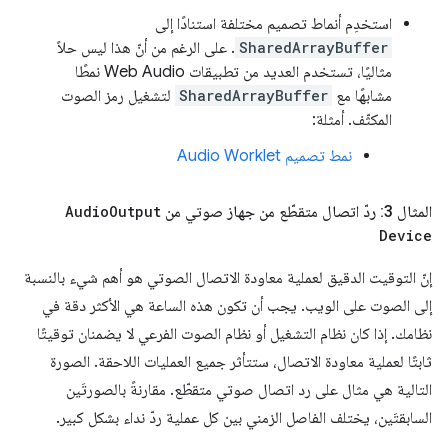
استخدِم أنماط تصميم مختلفة استنادًا إلى
SharedArrayBuffer
. على الرغم من أنّ هذا ليس حلاً
مثاليًا، تستخدم العديد من تطبيقات Web Audio نمطًا
مشابهًا مع
SharedArrayBuffer
لتشغيل رمز الصوت
المكثّف. أمثلة:
نمط تصميم Audio Worklet
المثال 3: ردّ اتصال متقطّع من جهاز صوتي من
Output
Audio
Device
إنّ التوقيت الدقيق لعملية معاودة الاتصال الصوتي هو أهم شيء بالنسبة
إلى الصوت على الويب. يجب أن تكون هذه الساعة هي الأكثر دقة في
نظامك. إذا كان نظام التشغيل أو نظام الصوت الفرعي لا يضمنان توقيتًا
ثابتًا لعملية معاودة الاتصال، ستتأثر جميع العمليات اللاحقة. الصورة
التالية هي مثال على رد اتصال صوتي متقطّع. مقارنةً بالصورتَين
السابقتَين، يختلف الفاصل الزمني بين كل عملية ردّ نداء بشكل كبير.