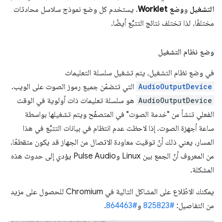
التشغيل
و
وضع Worklet
. يستخدم كل وضع نموذج سلاسل محادثات
مختلفًا، لذا تختلف نتائج التتبُّع أيضًا.
وضع نظام التشغيل
في وضع نظام التشغيل، يتم تشغيل سلسلة التعليمات
AudioOutputDevice
التي تتضمّن جميع رموز الصوت على الويب.
AudioOutputDevice
هو سلسلة تعليمات ذات أولوية في الوقت
الفعلي تنشأ من "خدمة الصوت" في المتصفّح ويتم تشغيلها بواسطة
ساعة أجهزة الصوت. إذا لاحظت عدم انتظام في بيانات التتبُّع في هذا
المسار، يعني ذلك أنّ توقيت معاودة الاتصال من الجهاز قد يكون متقطعًا.
من المعروف أنّ الجمع بين Linux وPulse Audio يؤدي إلى حدوث هذه
المشكلة.
يمكنك الاطّلاع على المشاكل التالية في Chromium للحصول على مزيد
من التفاصيل:
#825823
و
#864463
.