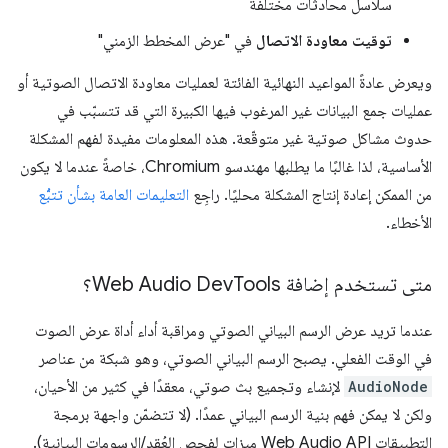
سلاسل محادثات مختلفة
توقيت معاودة الاتصال
في "عرض المخطط الزمني"
ويعرض عادةً المواعيد النهائية الفائتة لعمليات معاودة الاتصال الصوتية أو
عمليات جمع البيانات غير المرغوب فيها الكبيرة التي قد تتسبّب في
حدوث مشاكل صوتية غير متوقّعة. هذه المعلومات مفيدة لفهم المشكلة
الأساسية، لذا غالبًا ما يطلبها مهندسو Chromium، خاصةً عندما لا يكون
من الممكن إعادة إنتاج المشكلة محليًا. راجِع
التعليمات العامة بشأن تتبُّع
الأخطاء.
متى تستخدم إضافة Web Audio Dev
Tools؟
عندما تريد عرض الرسم البياني الصوتي ومراقبة أداء أداة عرض الصوت
في الوقت الفعلي. يصبح الرسم البياني الصوتي، وهو شبكة من عناصر
AudioNode
لإنشاء وتجميع بث صوتي، معقدًا في كثير من الأحيان،
ولكن لا يمكن فهم بنية الرسم البياني عمدًا. (لا تتضمّن واجهة برمجة
التطبيقات Web Audio API ميزات لفحص العُقد/الرسومات البيانية).