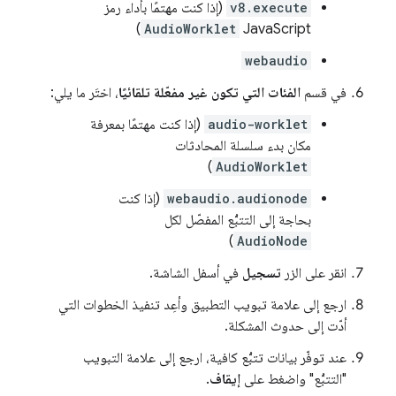
v8.execute
(إذا كنت مهتمًا بأداء رمز
)
AudioWorklet
JavaScript
webaudio
في قسم
الفئات التي تكون غير مفعّلة تلقائيًا
، اختَر ما يلي:
audio-worklet
(إذا كنت مهتمًا بمعرفة
مكان بدء سلسلة المحادثات
)
AudioWorklet
webaudio.audionode
(إذا كنت
بحاجة إلى التتبُّع المفصّل لكل
)
AudioNode
انقر على الزر
تسجيل
في أسفل الشاشة.
ارجع إلى علامة تبويب التطبيق وأعِد تنفيذ الخطوات التي
أدّت إلى حدوث المشكلة.
عند توفّر بيانات تتبُّع كافية، ارجع إلى علامة التبويب
"التتبُّع" واضغط على
إيقاف
.