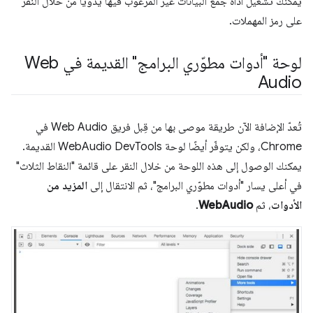
يمكنك تشغيل أداة جمع البيانات غير المرغوب فيها يدويًا من خلال النقر
على رمز المهملات.
لوحة "أدوات مطوّري البرامج" القديمة في Web
Audio
تُعدّ الإضافة الآن طريقة موصى بها من قِبل فريق Web Audio في
Chrome، ولكن يتوفّر أيضًا لوحة WebAudio DevTools القديمة.
يمكنك الوصول إلى هذه اللوحة من خلال النقر على قائمة "النقاط الثلاث"
في أعلى يسار "أدوات مطوّري البرامج"، ثم الانتقال إلى
المزيد من
الأدوات
، ثم
WebAudio
.