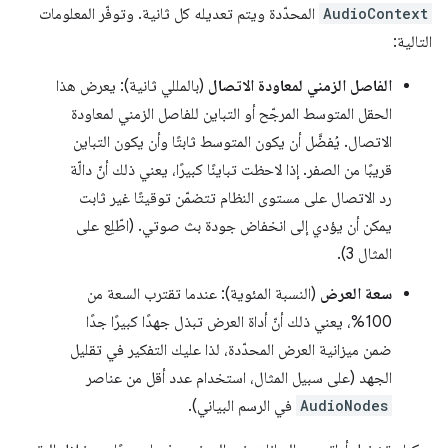
AudioContext
المحدّدة ويتم تعديله كل ثانية. وتوفّر المعلومات
التالية:
الفاصل الزمني لمعاودة الاتصال
(بالمللي ثانية): يعرض هذا
الحقل المتوسط المرجّح أو التباين للفاصل الزمني لمعاودة
الاتصال. يُفضَّل أن يكون المتوسط ثابتًا وأن يكون التباين
قريبًا من الصفر. إذا لاحظت تباينًا كبيرًا، يعني ذلك أنّ دالّة
رد الاتصال على مستوى النظام تتضمّن توقيتًا غير ثابت
يمكن أن يؤدي إلى انخفاض جودة بث صوتي. (اطّلِع على
المثال 3).
سعة العرض
(النسبة المئوية): عندما تقترب السعة من
100%، يعني ذلك أنّ أداة العرض تبذل جهدًا كبيرًا جدًا
ضمن ميزانية العرض المحدّدة، لذا عليك التفكير في تقليل
الجهد (على سبيل المثال، استخدام عدد أقل من عناصر
AudioNodes
في الرسم البياني).