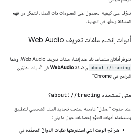
تعرَّف على كيفية الحصول على المعلومات ذات الصلة، لنتمكّن من فهم
المشكلة وحلّها في النهاية.
أدوات إنشاء ملفات تعريف Web Audio
تتوفّر أداتان ستساعدانك عند إنشاء ملفات تعريف Web Audio، وهما
about://tracing
وإضافة
WebAudio
في "أدوات مطوّري
البرامج في Chrome".
متى تستخدم
tracing
/
/
about:
؟
عند حدوث "أعطال" غامضة يمنحك تحديد الملف الشخصي للتطبيق
باستخدام أدوات التتبُّع إحصاءات حول ما يلي:
شرائح الوقت التي استغرقتها طلبات الدوالّ المحدّدة
في