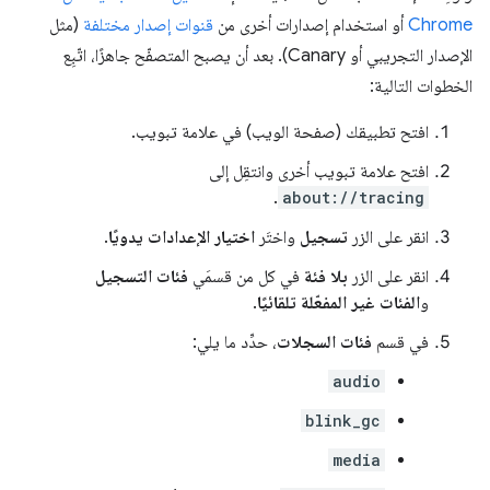
Chrome
أو استخدام إصدارات أخرى من
قنوات إصدار مختلفة
(مثل
الإصدار التجريبي أو Canary). بعد أن يصبح المتصفّح جاهزًا، اتّبِع
الخطوات التالية:
افتح تطبيقك (صفحة الويب) في علامة تبويب.
افتح علامة تبويب أخرى وانتقِل إلى
.
about://tracing
انقر على الزر
تسجيل
واختَر
اختيار الإعدادات يدويًا
.
انقر على الزر
بلا فئة
في كل من قسمَي
فئات التسجيل
و
الفئات غير المفعّلة تلقائيًا
.
في قسم
فئات السجلات
، حدِّد ما يلي:
audio
blink_gc
media