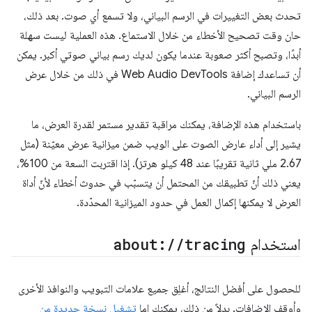
تحدث بعض التغييرات في الرسم البياني، ولا تسمع أي صوت. بعد ذلك،
حان وقت تصحيح الأخطاء من خلال الاستماع. هذه العملية ليست سهلة
أبدًا، وتصبح أكثر صعوبة عندما يكون لديك رسم بياني صوتي أكبر. يمكن
أن تساعدك إضافة Web Audio DevTools في ذلك من خلال عرض
الرسم البياني.
باستخدام هذه الإضافة، يمكنك مراقبة تقدير مستمر لقدرة العرض، ما
يشير إلى أداء عارض الصوت على الويب ضمن ميزانية عرض معيّنة (مثل
2.67 ملي ثانية تقريبًا عند 48 كيلو هرتز). إذا اقتربت السعة من 100%،
يعني ذلك أنّ تطبيقك من المحتمل أن يتسبّب في حدوث أخطاء لأنّ أداة
العرض لا يمكنها إكمال العمل في حدود الميزانية المحدّدة.
استخدام
tracing
/
/
about:
للحصول على أفضل النتائج، أغلِق جميع علامات التبويب والنوافذ الأخرى
وأوقِف الإضافات. بدلاً من ذلك، يمكنك إما
تشغيل نسخة جديدة من