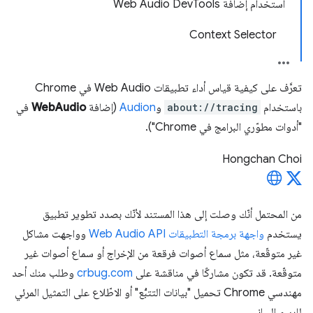
استخدام إضافة Web Audio DevTools
Context Selector
تعرَّف على كيفية قياس أداء تطبيقات Web Audio في Chrome
باستخدام
about://tracing
و
Audion
(إضافة
WebAudio
في
"أدوات مطوّري البرامج في Chrome").
Hongchan Choi
من المحتمل أنّك وصلت إلى هذا المستند لأنّك بصدد تطوير تطبيق
يستخدم
واجهة برمجة التطبيقات Web Audio API
وواجهت مشاكل
غير متوقّعة، مثل سماع أصوات فرقعة من الإخراج أو سماع أصوات غير
متوقّعة. قد تكون مشاركًا في مناقشة على
crbug.com
وطلب منك أحد
مهندسي Chrome تحميل "بيانات التتبُّع" أو الاطّلاع على التمثيل المرئي
للرسم البياني.