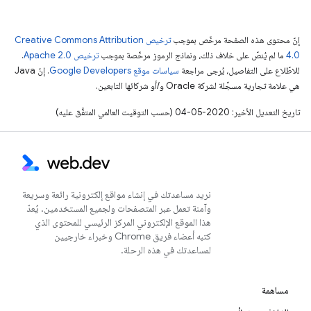
إنّ محتوى هذه الصفحة مرخّص بموجب
ترخيص Creative Commons Attribution
4.0‏
ما لم يُنصّ على خلاف ذلك، ونماذج الرموز مرخّصة بموجب
ترخيص Apache 2.0‏
.
للاطّلاع على التفاصيل، يُرجى مراجعة
سياسات موقع Google Developers‏
. إنّ Java
هي علامة تجارية مسجَّلة لشركة Oracle و/أو شركائها التابعين.
تاريخ التعديل الأخير: 2020-05-04 (حسب التوقيت العالمي المتفَّق عليه)
نريد مساعدتك في إنشاء مواقع إلكترونية رائعة وسريعة
وآمنة تعمل عبر المتصفحات ولجميع المستخدمين. يُعدّ
هذا الموقع الإلكتروني المركز الرئيسي للمحتوى الذي
كتبه أعضاء فريق Chrome وخبراء خارجيين
لمساعدتك في هذه الرحلة.
مساهمة