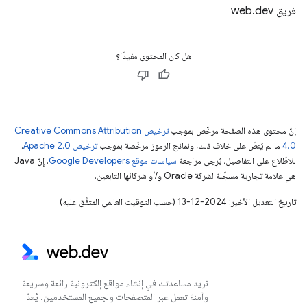
فريق web.dev
هل كان المحتوى مفيدًا؟
إنّ محتوى هذه الصفحة مرخّص بموجب
ترخيص Creative Commons Attribution
4.0‏
ما لم يُنصّ على خلاف ذلك، ونماذج الرموز مرخّصة بموجب
ترخيص Apache 2.0‏
.
للاطّلاع على التفاصيل، يُرجى مراجعة
سياسات موقع Google Developers‏
. إنّ Java
هي علامة تجارية مسجَّلة لشركة Oracle و/أو شركائها التابعين.
تاريخ التعديل الأخير: 2024-12-13 (حسب التوقيت العالمي المتفَّق عليه)
نريد مساعدتك في إنشاء مواقع إلكترونية رائعة وسريعة
وآمنة تعمل عبر المتصفحات ولجميع المستخدمين. يُعدّ