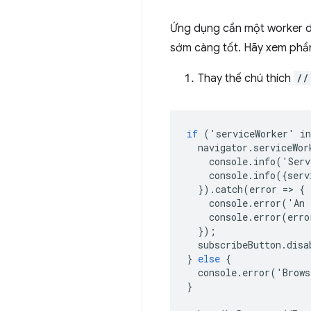
Ứng dụng cần một worker dịc
sớm càng tốt. Hãy xem ph
Thay thế chú thích
//
if
('
serviceWorker
'
in
navigator
.
serviceWor
console
.
info
('
Serv
console
.
info
({
serv
}).
catch
(
error
=
>
{
console
.
error
('
An
console
.
error
(
erro
});
subscribeButton
.
disa
}
else
{
console
.
error
('
Brows
}