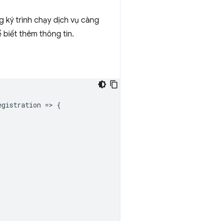
 ký trình chạy dịch vụ càng
 biết thêm thông tin.
egistration
=
>
{
;