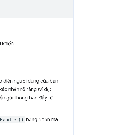
 khiển.
ao diện người dùng của bạn
ác nhận rõ ràng (ví dụ:
ền gửi thông báo đẩy từ
nHandler()
bằng đoạn mã