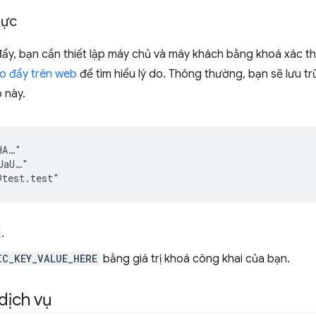
hực
ẩy, bạn cần thiết lập máy chủ và máy khách bằng khoá xác 
o đẩy trên web
để tìm hiểu lý do. Thông thường, bạn sẽ lưu t
 này.
A…"

aU…"

.
IC_KEY_VALUE_HERE
bằng giá trị khoá công khai của bạn.
dịch vụ