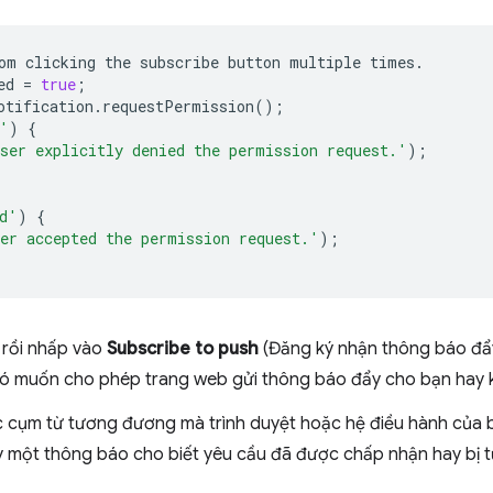
om
clicking
the
subscribe
button
multiple
times
.
ed
=
true
;
otification
.
requestPermission
();
'
)
{
ser explicitly denied the permission request.'
);
d'
)
{
er accepted the permission request.'
);
 rồi nhấp vào
Subscribe to push
(Đăng ký nhận thông báo đẩy
có muốn cho phép trang web gửi thông báo đẩy cho bạn hay 
 cụm từ tương đương mà trình duyệt hoặc hệ điều hành của 
ấy một thông báo cho biết yêu cầu đã được chấp nhận hay bị t