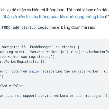
h vụ để nhận và hiển thị thông báo. Tốt nhất là bạn nên đăng
ần
Nhận và hiển thị các thông báo đẩy dưới dạng thông báo
để
 TODO add startup logic here
bằng đoạn mã sau:
navigator
 && 
'
PushManager
'
in
window
)
{
ker
.
register
('.
/
service
-
worker
.
js
').
then
(
serviceWorkerR
ice
worker
was
registered
.');
iceWorkerRegistration
});
error
occurred
while
registering
the
service
worker
.');
r
);
bled
=
false
;
er
does
not
support
service
workers
or
push
messages
.')