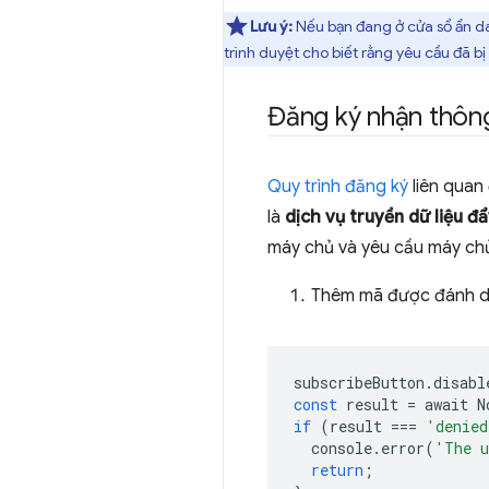
Lưu ý:
Nếu bạn đang ở cửa sổ ẩn dan
trình duyệt cho biết rằng yêu cầu đã bị
Đăng ký nhận thôn
Quy trình đăng ký
liên quan
là
dịch vụ truyền dữ liệu đ
máy chủ và yêu cầu máy chủ 
Thêm mã được đánh d
subscribeButton
.
disabl
const
result
=
await
N
if
(
result
===
'denied
console
.
error
(
'The u
return
;