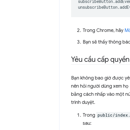
subscribeButton
.
addEve
unsubscribeButton
.
addE
Trong Chrome, hãy
Mở
Bạn sẽ thấy thông bá
Yêu cầu cấp quyền
Bạn không bao giờ được yêu
nên hỏi người dùng xem họ 
bằng cách nhấp vào một nút
trình duyệt.
Trong
public/index.
sau: