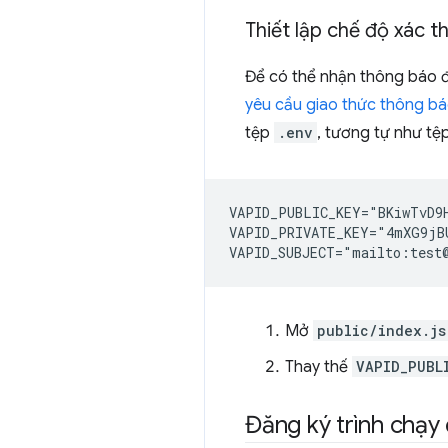
Thiết lập chế độ xác t
Để có thể nhận thông báo đ
yêu cầu giao thức thông bá
tệp
.env
, tương tự như tệp
VAPID_PUBLIC_KEY="BKiwTvD9H
VAPID_PRIVATE_KEY="4mXG9jBU
Mở
public/index.js
Thay thế
VAPID_PUBL
Đăng ký trình chạy 