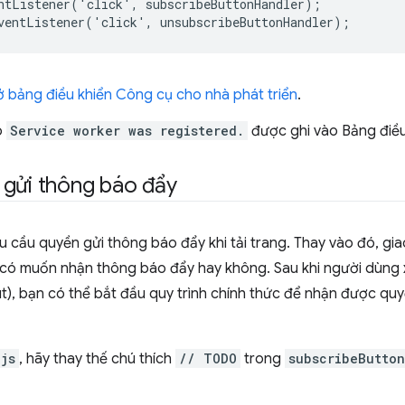
ntListener
('
click
',
subscribeButtonHandler
);
ventListener
('
click
',
unsubscribeButtonHandler
);
 bảng điều khiển Công cụ cho nhà phát triển
.
o
Service worker was registered.
được ghi vào Bảng điều
 gửi thông báo đẩy
 cầu quyền gửi thông báo đẩy khi tải trang. Thay vào đó, gi
có muốn nhận thông báo đẩy hay không. Sau khi người dùng x
), bạn có thể bắt đầu quy trình chính thức để nhận được quy
js
, hãy thay thế chú thích
// TODO
trong
subscribeButto