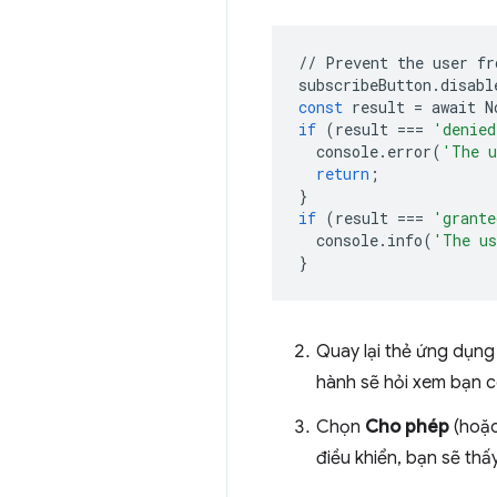
//
Prevent
the
user
fr
subscribeButton
.
disabl
const
result
=
await
N
if
(
result
===
'denied
console
.
error
(
'The u
return
;
}
if
(
result
===
'grante
console
.
info
(
'The us
}
Quay lại thẻ ứng dụng
hành sẽ hỏi xem bạn 
Chọn
Cho phép
(hoặc
điều khiển, bạn sẽ th