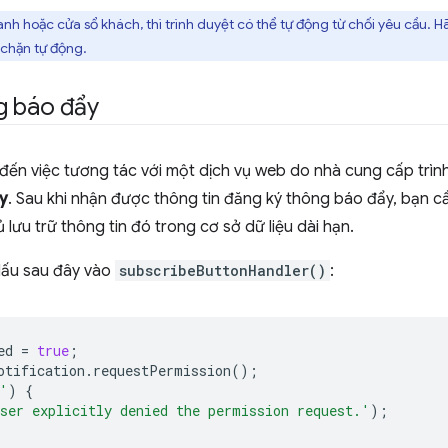
h hoặc cửa sổ khách, thì trình duyệt có thể tự động từ chối yêu cầu. 
 chặn tự động.
g báo đẩy
 đến việc tương tác với một dịch vụ web do nhà cung cấp trìn
ẩy
. Sau khi nhận được thông tin đăng ký thông báo đẩy, bạn c
lưu trữ thông tin đó trong cơ sở dữ liệu dài hạn.
ấu sau đây vào
subscribeButtonHandler()
:
ed
=
true
;
otification
.
requestPermission
();
'
)
{
ser explicitly denied the permission request.'
);