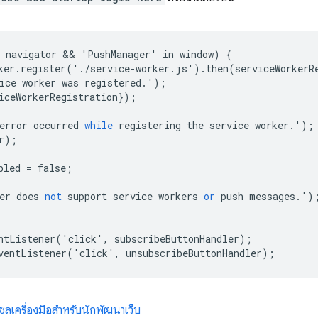
navigator
 && 
'
PushManager
'
in
window
)
{
ker
.
register
('.
/
service
-
worker
.
js
').
then
(
serviceWorkerR
ice
worker
was
registered
.');
iceWorkerRegistration
});
error
occurred
while
registering
the
service
worker
.');
r
);
bled
=
false
;
er
does
not
support
service
workers
or
push
messages
.')
ntListener
('
click
',
subscribeButtonHandler
);
ventListener
('
click
',
unsubscribeButtonHandler
);
ซลเครื่องมือสำหรับนักพัฒนาเว็บ