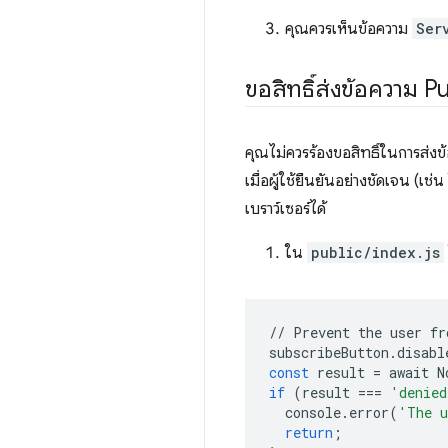
คุณควรเห็นข้อความ
Ser
ขอสิทธิ์ส่งข้อความ P
คุณไม่ควรร้องขอสิทธิ์ในการส่งข
เมื่อผู้ใช้ยืนยันอย่างชัดเจน (เ
เบราว์เซอร์ได้
ใน
public/index.js
//
Prevent
the
user
fr
subscribeButton
.
disabl
const
result
=
await
N
if
(
result
===
'denied
console
.
error
(
'The u
return
;