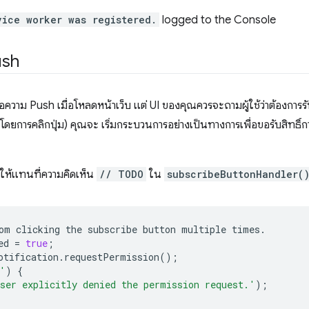
vice worker was registered.
logged to the Console
ush
้อความ Push เมื่อโหลดหน้าเว็บ แต่ UI ของคุณควรจะถามผู้ใช้ว่าต้องการ
ช่น โดยการคลิกปุ่ม) คุณจะ เริ่มกระบวนการอย่างเป็นทางการเพื่อขอรับสิทธ
ให้แทนที่ความคิดเห็น
// TODO
ใน
subscribeButtonHandler(
om
clicking
the
subscribe
button
multiple
times
.
ed
=
true
;
otification
.
requestPermission
();
'
)
{
ser explicitly denied the permission request.'
);