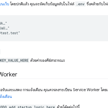
บนเว็บ
โดยปกติแล้ว คุณจะจัดเก็บข้อมูลลับในไฟล์
.env
ซึ่งคล้ายกับไฟล
A…"

aU…"

KEY_VALUE_HERE
ด้วยค่าของคีย์สาธารณะ
 Worker
ื่อรับและแสดง การแจ้งเตือน คุณควรลงทะเบียน Service Worker โดยเร็วที่ส
จ้งเตือน
ODO add startup logic here
ด้วยโค้ดต่อไปนี้