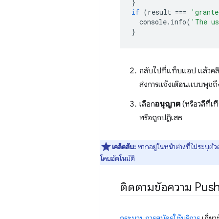
}
if
(
result
===
'grante
console
.
info
(
'The us
}
กลับไปที่แท็บแอป แล้วคล
ส่งการแจ้งเตือนแบบพุชถึ
เลือก
อนุญาต
(หรือวลีที่เ
หรือถูกปฏิเสธ
เคล็ดลับ:
หากอยู่ในหน้าต่างที่ไม่ระบุต
โดยอัตโนมัติ
ติดตามข้อความ Pus
กระบวนการสมัครใช้บริการ
เกี่ยว