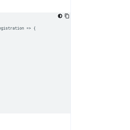
egistration
=
>
{
;