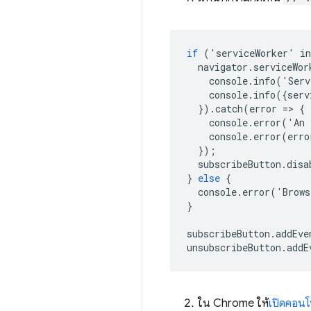
if
('
serviceWorker
'
in
navigator
.
serviceWor
console
.
info
('
Serv
console
.
info
({
serv
}).
catch
(
error
=
>
{
console
.
error
('
An
console
.
error
(
erro
});
subscribeButton
.
disa
}
else
{
console
.
error
('
Brows
}
subscribeButton
.
addEve
unsubscribeButton
.
addE
ใน Chrome ให้
เปิดคอนโ