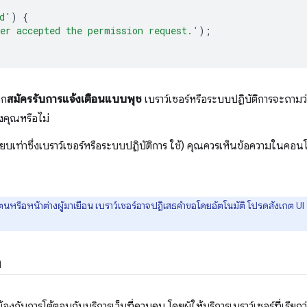
d'
)
{
er accepted the permission request.'
);
ิก
สมัครรับการแจ้งเตือนแบบพุช
เบราว์เซอร์หรือระบบปฏิบัติการจะถามว
งคุณหรือไม่
ทียบเท่าซึ่งเบราว์เซอร์หรือระบบปฏิบัติการ ใช้) คุณควรเห็นข้อความในคอน
ัวตนหรือหน้าต่างผู้มาเยือน เบราว์เซอร์อาจปฏิเสธคำขอโดยอัตโนมัติ โปรดสังเกต U
h
ข้องกับการโต้ตอบกับบริการเว็บที่ควบคุม โดยผู้ให้บริการเบราว์เซอร์ที่เรียกว่