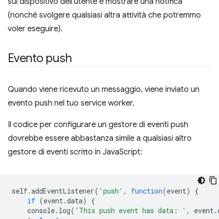
sul dispositivo dell'utente e mostrare una notifica
(nonché svolgere qualsiasi altra attività che potremmo
voler eseguire).
Evento push
Quando viene ricevuto un messaggio, viene inviato un
evento push nel tuo service worker.
Il codice per configurare un gestore di eventi push
dovrebbe essere abbastanza simile a qualsiasi altro
gestore di eventi scritto in JavaScript:
self
.
addEventListener
(
'push'
,
function
(
event
)
{
if
(
event
.
data
)
{
console
.
log
(
'This push event has data: '
,
event
.