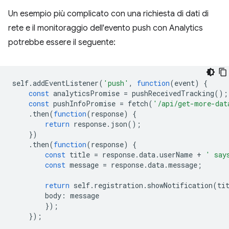
Un esempio più complicato con una richiesta di dati di
rete e il monitoraggio dell'evento push con Analytics
potrebbe essere il seguente:
self
.
addEventListener
(
'push'
,
function
(
event
)
{
const
analyticsPromise
=
pushReceivedTracking
();
const
pushInfoPromise
=
fetch
(
'/api/get-more-dat
.
then
(
function
(
response
)
{
return
response
.
json
();
})
.
then
(
function
(
response
)
{
const
title
=
response
.
data
.
userName
+
' say
const
message
=
response
.
data
.
message
;
return
self
.
registration
.
showNotification
(
ti
body
:
message
});
});