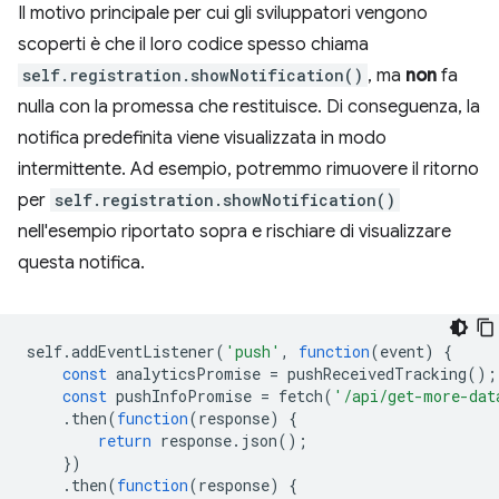
Il motivo principale per cui gli sviluppatori vengono
scoperti è che il loro codice spesso chiama
self.registration.showNotification()
, ma
non
fa
nulla con la promessa che restituisce. Di conseguenza, la
notifica predefinita viene visualizzata in modo
intermittente. Ad esempio, potremmo rimuovere il ritorno
per
self.registration.showNotification()
nell'esempio riportato sopra e rischiare di visualizzare
questa notifica.
self
.
addEventListener
(
'push'
,
function
(
event
)
{
const
analyticsPromise
=
pushReceivedTracking
();
const
pushInfoPromise
=
fetch
(
'/api/get-more-dat
.
then
(
function
(
response
)
{
return
response
.
json
();
})
.
then
(
function
(
response
)
{