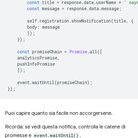
const
title
=
response
.
data
.
userName
+
' say
const
message
=
response
.
data
.
message
;
self
.
registration
.
showNotification
(
title
,
{
body
:
message
});
});
const
promiseChain
=
Promise
.
all
([
analyticsPromise
,
pushInfoPromise
]);
event
.
waitUntil
(
promiseChain
);
});
Puoi capire quanto sia facile non accorgersene.
Ricorda: se vedi questa notifica, controlla le catene di
promesse e
event.waitUntil()
.