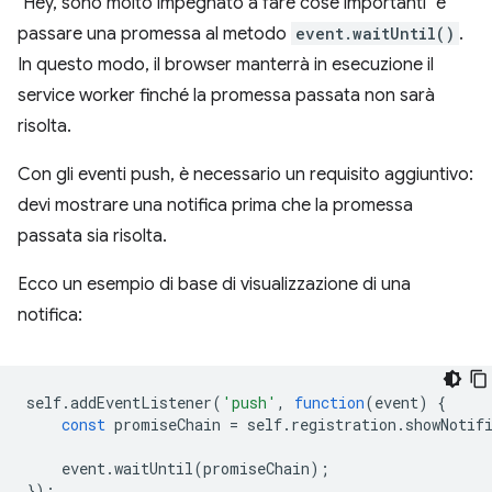
"Hey, sono molto impegnato a fare cose importanti" è
passare una promessa al metodo
event.waitUntil()
.
In questo modo, il browser manterrà in esecuzione il
service worker finché la promessa passata non sarà
risolta.
Con gli eventi push, è necessario un requisito aggiuntivo:
devi mostrare una notifica prima che la promessa
passata sia risolta.
Ecco un esempio di base di visualizzazione di una
notifica:
self
.
addEventListener
(
'push'
,
function
(
event
)
{
const
promiseChain
=
self
.
registration
.
showNotif
event
.
waitUntil
(
promiseChain
);
});