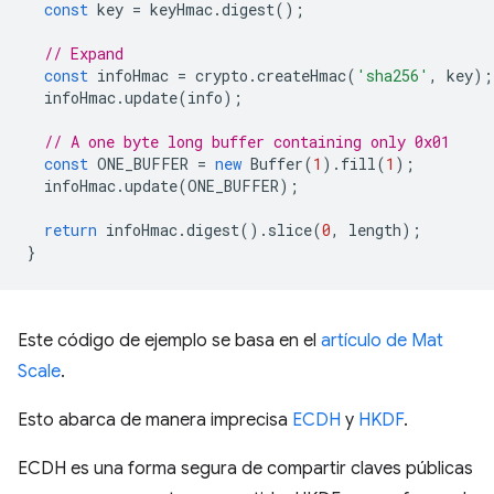
const
key
=
keyHmac
.
digest
();
// Expand
const
infoHmac
=
crypto
.
createHmac
(
'sha256'
,
key
);
infoHmac
.
update
(
info
);
// A one byte long buffer containing only 0x01
const
ONE_BUFFER
=
new
Buffer
(
1
).
fill
(
1
);
infoHmac
.
update
(
ONE_BUFFER
);
return
infoHmac
.
digest
().
slice
(
0
,
length
);
}
Este código de ejemplo se basa en el
artículo de Mat
Scale
.
Esto abarca de manera imprecisa
ECDH
y
HKDF
.
ECDH es una forma segura de compartir claves públicas