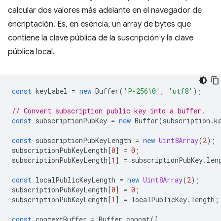
calcular dos valores más adelante en el navegador de
encriptación. Es, en esencia, un array de bytes que
contiene la clave pública de la suscripción y la clave
pública local.
const
keyLabel
=
new
Buffer
(
'P-256\0'
,
'utf8'
);
// Convert subscription public key into a buffer.
const
subscriptionPubKey
=
new
Buffer
(
subscription
.
k
const
subscriptionPubKeyLength
=
new
Uint8Array
(
2
);
subscriptionPubKeyLength
[
0
]
=
0
;
subscriptionPubKeyLength
[
1
]
=
subscriptionPubKey
.
len
const
localPublicKeyLength
=
new
Uint8Array
(
2
);
subscriptionPubKeyLength
[
0
]
=
0
;
subscriptionPubKeyLength
[
1
]
=
localPublicKey
.
length
;
const
contextBuffer
=
Buffer
.
concat
([