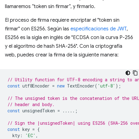
llamaremos “token sin firmar”, y firmarlo.
El proceso de firma requiere encriptar el "token sin
firmar" con ES256. Según las
especificaciones de JWT
,
ES256 es la sigla en inglés de "ECDSA con la curva P-256
y el algoritmo de hash SHA-256". Con la criptografía
web, puedes crear la firma de la siguiente manera:
// Utility function for UTF-8 encoding a string to a
const
utf8Encoder
=
new
TextEncoder
(
'utf-8'
);
// The unsigned token is the concatenation of the UR
// header and body.
const
unsignedToken
=
.....;
// Sign the |unsignedToken| using ES256 (SHA-256 ove
const
key
=
{
kty
:
'EC'
,