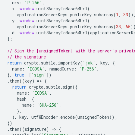
crv
:
'P-256'
,
x
:
window
.
uint8ArrayToBase64Url
(
applicationServerKeys
.
publicKey
.
subarray
(
1
,
33
))
y
:
window
.
uint8ArrayToBase64Url
(
applicationServerKeys
.
publicKey
.
subarray
(
33
,
65
)
d
:
window
.
uint8ArrayToBase64Url
(
applicationServerK
};
// Sign the |unsignedToken| with the server's privat
// the signature.
return
crypto
.
subtle
.
importKey
(
'jwk'
,
key
,
{
name
:
'ECDSA'
,
namedCurve
:
'P-256'
,
},
true
,
[
'sign'
])
.
then
((
key
)
=
>
{
return
crypto
.
subtle
.
sign
({
name
:
'ECDSA'
,
hash
:
{
name
:
'SHA-256'
,
},
},
key
,
utf8Encoder
.
encode
(
unsignedToken
));
})
.
then
((
signature
)
=
>
{