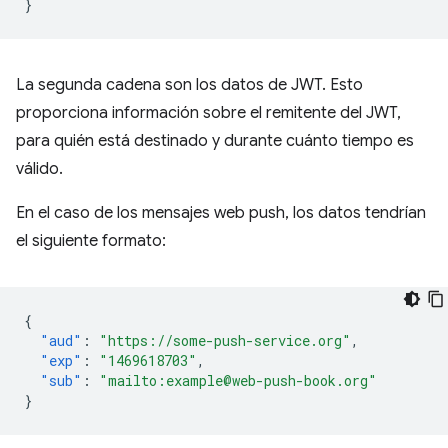
}
La segunda cadena son los datos de JWT. Esto
proporciona información sobre el remitente del JWT,
para quién está destinado y durante cuánto tiempo es
válido.
En el caso de los mensajes web push, los datos tendrían
el siguiente formato:
{
"aud"
:
"https://some-push-service.org"
,
"exp"
:
"1469618703"
,
"sub"
:
"mailto:example@web-push-book.org"
}