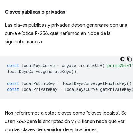
Claves públicas o privadas
Las claves públicas y privadas deben generarse con una
curva elíptica P-256, que haríamos en Node de la
siguiente manera:
const
localKeysCurve
=
crypto
.
createECDH
(
'prime256v1
localKeysCurve
.
generateKeys
();
const
localPublicKey
=
localKeysCurve
.
getPublicKey
()
const
localPrivateKey
=
localKeysCurve
.
getPrivateKey
Nos referiremos a estas claves como "claves locales". Se
usan
solo
para la encriptación y
no
tienen nada que ver
con las claves del servidor de aplicaciones.