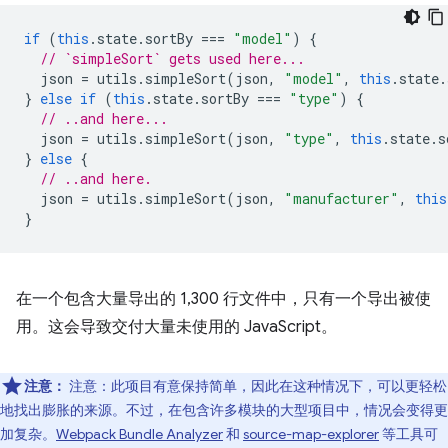
if
(
this
.
state
.
sortBy
===
"model"
)
{
// `simpleSort` gets used here...
json
=
utils
.
simpleSort
(
json
,
"model"
,
this
.
state
.
}
else
if
(
this
.
state
.
sortBy
===
"type"
)
{
// ..and here...
json
=
utils
.
simpleSort
(
json
,
"type"
,
this
.
state
.
s
}
else
{
// ..and here.
json
=
utils
.
simpleSort
(
json
,
"manufacturer"
,
this
}
在一个包含大量导出的 1,300 行文件中，只有一个导出被使
用。这会导致交付大量未使用的 JavaScript。
注意：
注意：此项目有意保持简单，因此在这种情况下，可以更轻松
地找出膨胀的来源。不过，在包含许多模块的大型项目中，情况会变得更
加复杂。
Webpack Bundle Analyzer
和
source-map-explorer
等工具可