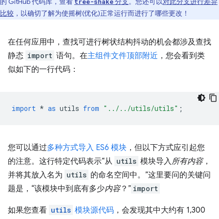
的 GitHub 代码库，查看
分支
。您还可以
对此分支进行差异
tree-shake
比较
，以确切了解为使摇树(优化)正常运行而进行了哪些更改！
在任何应用中，查找可进行树状结构抖动的机会都涉及查找
静态
import
语句。在
主组件文件顶部附近
，您会看到类
似如下的一行代码：
import
*
as
utils
from
"../../utils/utils"
;
您可以通过
多种方式导入 ES6 模块
，但以下方式应引起您
的注意。这行特定代码表示“从
utils
模块导入
所有内容
，
并将其放入名为
utils
的命名空间中。”这里要问的关键问
题是，“该模块中到底有多少
内容
？”
import
如果您查看
utils
模块源代码
，会发现其中大约有 1,300