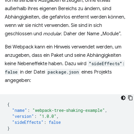
vorhersehbare Ausgaben erzeugen, ohne etwas
außerhalb ihres eigenen Bereichs zu ändern, sind
Abhängigkeiten, die gefahrlos entfernt werden können,
wenn wir sie nicht verwenden. Sie sind in sich
geschlossen und
modular
. Daher der Name „Module“.
Bei Webpack kann ein Hinweis verwendet werden, um
anzugeben, dass ein Paket und seine Abhängigkeiten
keine Nebeneffekte haben. Dazu wird
"sideEffects":
false
in der Datei
package.json
eines Projekts
angegeben:
{
"name"
:
"webpack-tree-shaking-example"
,
"version"
:
"1.0.0"
,
"sideEffects"
:
false
}