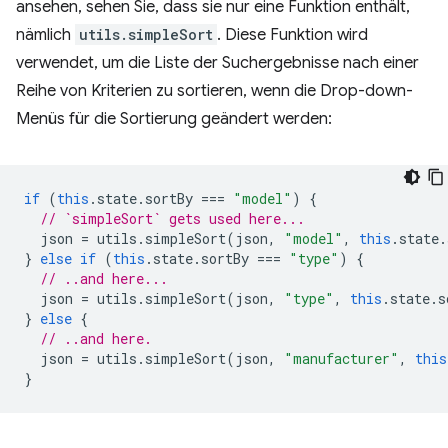
ansehen, sehen Sie, dass sie nur eine Funktion enthält,
nämlich
utils.simpleSort
. Diese Funktion wird
verwendet, um die Liste der Suchergebnisse nach einer
Reihe von Kriterien zu sortieren, wenn die Drop-down-
Menüs für die Sortierung geändert werden:
if
(
this
.
state
.
sortBy
===
"model"
)
{
// `simpleSort` gets used here...
json
=
utils
.
simpleSort
(
json
,
"model"
,
this
.
state
.
}
else
if
(
this
.
state
.
sortBy
===
"type"
)
{
// ..and here...
json
=
utils
.
simpleSort
(
json
,
"type"
,
this
.
state
.
s
}
else
{
// ..and here.
json
=
utils
.
simpleSort
(
json
,
"manufacturer"
,
this
}