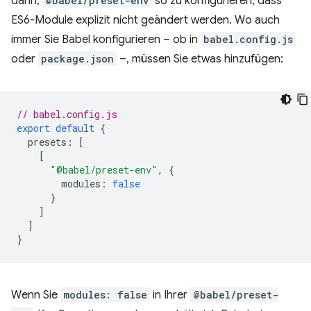
darin,
@babel/preset-env
so zu konfigurieren, dass
ES6-Module explizit nicht geändert werden. Wo auch
immer Sie Babel konfigurieren – ob in
babel.config.js
oder
package.json
–, müssen Sie etwas hinzufügen:
// babel.config.js
export
default
{
presets
:
[
[
"@babel/preset-env"
,
{
modules
:
false
}
]
]
}
Wenn Sie
modules: false
in Ihrer
@babel/preset-