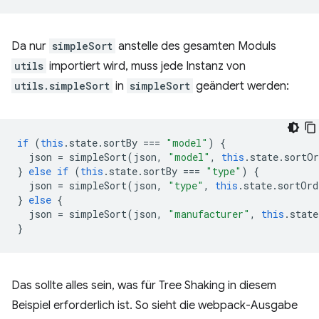
Da nur
simpleSort
anstelle des gesamten Moduls
utils
importiert wird, muss jede Instanz von
utils.simpleSort
in
simpleSort
geändert werden:
if
(
this
.
state
.
sortBy
===
"model"
)
{
json
=
simpleSort
(
json
,
"model"
,
this
.
state
.
sortOr
}
else
if
(
this
.
state
.
sortBy
===
"type"
)
{
json
=
simpleSort
(
json
,
"type"
,
this
.
state
.
sortOrd
}
else
{
json
=
simpleSort
(
json
,
"manufacturer"
,
this
.
state
}
Das sollte alles sein, was für Tree Shaking in diesem
Beispiel erforderlich ist. So sieht die webpack-Ausgabe