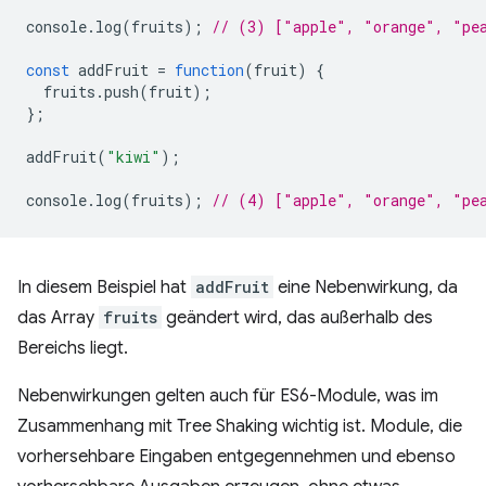
console
.
log
(
fruits
);
// (3) ["apple", "orange", "pe
const
addFruit
=
function
(
fruit
)
{
fruits
.
push
(
fruit
);
};
addFruit
(
"kiwi"
);
console
.
log
(
fruits
);
// (4) ["apple", "orange", "pe
In diesem Beispiel hat
addFruit
eine Nebenwirkung, da
das Array
fruits
geändert wird, das außerhalb des
Bereichs liegt.
Nebenwirkungen gelten auch für ES6-Module, was im
Zusammenhang mit Tree Shaking wichtig ist. Module, die
vorhersehbare Eingaben entgegennehmen und ebenso