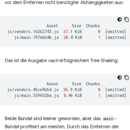
vor dem Entfernen nicht benötigter Abhängigkeiten aus:
Asset
Size
Chunks
js/vendors.16262743.js
37
.1
KiB
0
[
emitted
]
js/main.797ebb8b.js
20
.8
KiB
1
[
emitted
]
Das ist die Ausgabe
nach
erfolgreichem Tree Shaking:
Asset
Size
Chunks
js/vendors.45ce9b64.js
36
.9
KiB
0
[
emitted
]
js/main.559652be.js
8
.46
KiB
1
[
emitted
]
Beide Bündel sind kleiner geworden, aber das
main
-
Bündel profitiert am meisten. Durch das Entfernen der