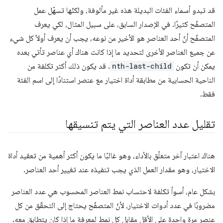
قد تبدو أسماء الفئات البديلة هذه غير مألوفة، ولكنّها تسهّل عمل
المتصفّح كثيرًا. في الإصدار السابق، على سبيل المثال، لكي يعرف
المتصفّح أنّ أحد العناصر هو الأخير من نوعه، يجب أن يعرف أولاً كل شيء
عن جميع العناصر الأخرى لتحديد ما إذا كانت هناك أي عناصر تأتي بعده
يمكن أن تكون
nth-last-child
. قد يكون ذلك أكثر تكلفة من
الناحية الحسابية من مطابقة أداة اختيار مع عنصر استنادًا إلى اسم الفئة
فقط.
تقليل عدد العناصر التي يتم تنسيقها
هناك اعتبار آخر متعلّق بالأداء، وهو غالبًا ما يكون أكثر أهمية من تعقيد أداة
الاختيار، وهو مقدار العمل الذي يجب تنفيذه عند تغيير أحد العناصر.
بشكل عام، أسوأ تكلفة لاحتساب نمط العناصر المحسوب هي عدد العناصر
مضروبًا في عدد أدوات الاختيار، لأنّ المتصفّح يحتاج إلى التحقّق من كل
عنصر مرة واحدة على الأقل مقابل كل نمط لمعرفة ما إذا كان يتطابق معه.