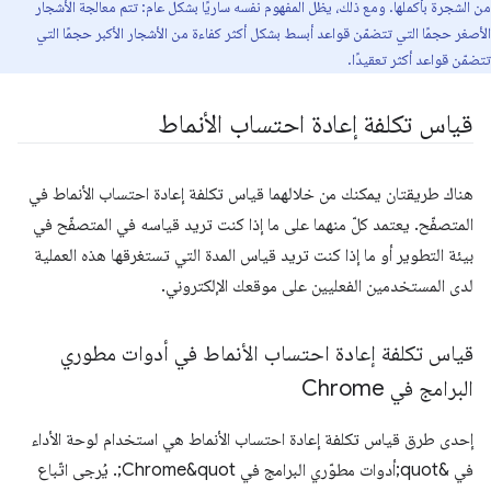
من الشجرة بأكملها. ومع ذلك، يظل المفهوم نفسه ساريًا بشكل عام: تتم معالجة الأشجار
الأصغر حجمًا التي تتضمّن قواعد أبسط بشكل أكثر كفاءة من الأشجار الأكبر حجمًا التي
تتضمّن قواعد أكثر تعقيدًا.
قياس تكلفة إعادة احتساب الأنماط
هناك طريقتان يمكنك من خلالهما قياس تكلفة إعادة احتساب الأنماط في
المتصفّح. يعتمد كلّ منهما على ما إذا كنت تريد قياسه في المتصفّح في
بيئة التطوير أو ما إذا كنت تريد قياس المدة التي تستغرقها هذه العملية
لدى المستخدمين الفعليين على موقعك الإلكتروني.
قياس تكلفة إعادة احتساب الأنماط في أدوات مطوري
البرامج في Chrome
إحدى طرق قياس تكلفة إعادة احتساب الأنماط هي استخدام لوحة الأداء
في &quot;أدوات مطوّري البرامج في Chrome&quot;. يُرجى اتّباع