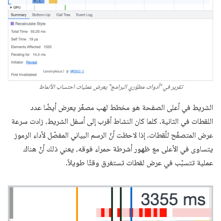
تقرير في "أدوات مطوّري البرامج" يعرض عمليات احتساب الأنماط
الشريط في أعلى الصفحة هو مخطط لهب مصغّر يعرض أيضًا عدد
اللقطات في الثانية. كلما كان النشاط أقرب إلى أسفل الشريط، زادت سرعة
عرض المتصفّح للّقطات. إذا لاحظت أنّ الرسم البياني المفصّل لأداء الرموز
يتساوى في الأعلى مع ظهور أشرطة حمراء فوقه، يعني ذلك أنّ هناك
عملية تتسبّب في عرض لقطات تستغرق وقتًا طويلاً.