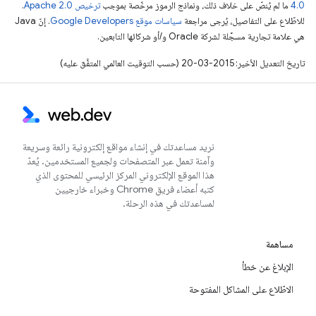
4.0‏
ما لم يُنصّ على خلاف ذلك، ونماذج الرموز مرخّصة بموجب
ترخيص Apache 2.0‏
.
للاطّلاع على التفاصيل، يُرجى مراجعة
سياسات موقع Google Developers‏
. إنّ Java
هي علامة تجارية مسجَّلة لشركة Oracle و/أو شركائها التابعين.
تاريخ التعديل الأخير: 2015-03-20 (حسب التوقيت العالمي المتفَّق عليه)
نريد مساعدتك في إنشاء مواقع إلكترونية رائعة وسريعة
وآمنة تعمل عبر المتصفحات ولجميع المستخدمين. يُعدّ
هذا الموقع الإلكتروني المركز الرئيسي للمحتوى الذي
كتبه أعضاء فريق Chrome وخبراء خارجيين
لمساعدتك في هذه الرحلة.
مساهمة
الإبلاغ عن خطأ
الاطّلاع على المشاكل المفتوحة