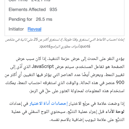
إعادة احتساب الأنماط التي تستغرق وقتًا طويلاً، إذ تستغرق أكثر من 25 ملي ثانية في ملخّص
&quot;أدوات مطوّري البرامج&quot;
يؤدي النقر على الحدث إلى عرض حزمة التنفيذ. إذا كان سبب عرض
الصفحة هو تفاعل المستخدم، سيتم عرض JavaScript الذي أدّى إلى
تغيير النمط. ويعرض أيضًا عدد العناصر التي يؤثر فيها التغيير، أي أكثر من
900 عنصر في هذه الحالة، والوقت الذي استغرقه احتساب النمط. يمكنك
استخدام هذه المعلومات لمحاولة العثور على حلّ في الرمز.
إذا وضعت علامة في مربّع الاختيار
إحصاءات أداة الاختيار
في إعدادات
لوحة الأداء
قبل إجراء عملية التتبُّع، سيحتوي اللوح السفلي في عملية
التتبُّع على علامة تبويب إضافية بالاسم نفسه.