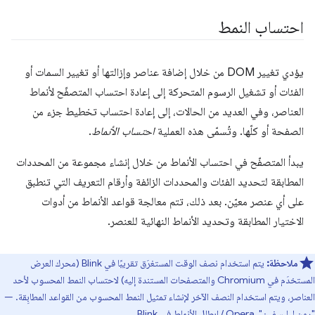
احتساب النمط
يؤدي تغيير DOM من خلال إضافة عناصر وإزالتها أو تغيير السمات أو
الفئات أو تشغيل الرسوم المتحركة إلى إعادة احتساب المتصفّح لأنماط
العناصر، وفي العديد من الحالات، إلى إعادة احتساب تخطيط جزء من
الصفحة أو كلّها. وتُسمّى هذه العملية
احتساب الأنماط
.
يبدأ المتصفّح في احتساب الأنماط من خلال إنشاء مجموعة من المحددات
المطابقة لتحديد الفئات والمحددات الزائفة وأرقام التعريف التي تنطبق
على أي عنصر معيّن. بعد ذلك، تتم معالجة قواعد الأنماط من أدوات
الاختيار المطابقة وتحديد الأنماط النهائية للعنصر.
ملاحظة:
يتم استخدام نصف الوقت المستغرَق تقريبًا في Blink (محرك العرض
المستخدَم في Chromium والمتصفحات المستندة إليه) لاحتساب النمط المحسوب لأحد
العناصر، ويتم استخدام النصف الآخر لإنشاء تمثيل النمط المحسوب من القواعد المطابِقة. —
"رون ليليسفين"، Opera /
إبطال الأنماط في Blink