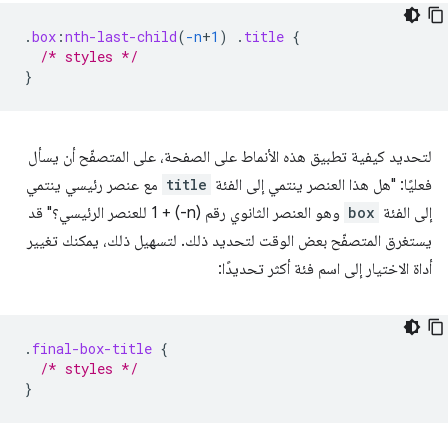
.
box
:
nth-last-child
(
-n
+
1
)
.
title
{
/* styles */
}
لتحديد كيفية تطبيق هذه الأنماط على الصفحة، على المتصفّح أن يسأل
فعليًا: "هل هذا العنصر ينتمي إلى الفئة
title
مع عنصر رئيسي ينتمي
إلى الفئة
box
وهو العنصر الثانوي رقم (n-) + 1 للعنصر الرئيسي؟" قد
يستغرق المتصفّح بعض الوقت لتحديد ذلك. لتسهيل ذلك، يمكنك تغيير
أداة الاختيار إلى اسم فئة أكثر تحديدًا:
.
final-box-title
{
/* styles */
}