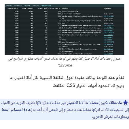
جدول إحصاءات أداة الاختيار كما يظهر في لوحة الأداء ضمن "أدوات مطوّري البرامج في
Chrome"
تقدّم هذه اللوحة بيانات مفيدة حول التكلفة النسبية لكل أداة اختيار، ما
يتيح لك تحديد أدوات اختيار CSS المكلفة.
ملاحظة:
تكون
إحصاءات أداة الاختيار
غير مفعّلة تلقائيًا لأنّها تضيف المزيد من الأعباء
إلى تسجيلات الأداء. اتركها مفعّلة عندما تحتاج إلى فحص أداء أحداث
إعادة احتساب النمط
ومعلومات العرض الأخرى.