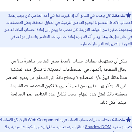
ملاحظة:
كان يحدث في السابق أنّه إذا غيّرت فئة في أحد العناصر، كان يجب إعادة
احتساب الأنماط المحسوبة لجميع العناصر الفرعية. في المقابل، تحتفظ بعض المتصفحات
بمجموعة صغيرة من القواعد الفريدة لكل عنصر، ما يؤدي إلى إعادة احتساب أنماط العنصر
في حال تغيُّرها. وهذا يعني أنّه قد يلزم إعادة حساب أحد العناصر بناءً على موقعه في
الشجرة والتغييرات التي طرأت عليه.
يمكن أن تستهدف عمليات حساب الأنماط بعض العناصر مباشرةً بدلاً من
إبطال الصفحة بأكملها. في المتصفّحات الحديثة، لا تشكّل هذه المشكلة
عادةً عائقًا كبيرًا لأنّ المتصفّح لا يحتاج دائمًا إلى التحقّق من جميع العناصر
التي قد يتأثر بها التغيير. من ناحية أخرى، لا تكون المتصفحات القديمة
محسّنة دائمًا لمثل هذه المهام. يجب
تقليل عدد العناصر غير الصالحة
حيثما أمكن ذلك.
ملاحظة:
تختلف عمليات حساب الأنماط في Web Components قليلاً، لأنّ الأنماط لا
تتجاوز حدود
Shadow DOM
تلقائيًا، ويتم تحديد نطاقها ليشمل المكوّنات الفردية بدلاً