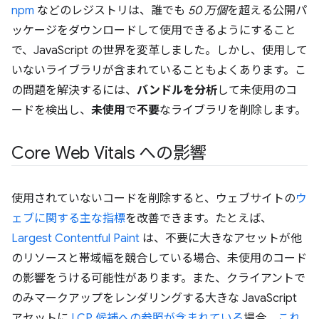
npm
などのレジストリは、誰でも
50 万個
を超える公開パ
ッケージをダウンロードして使用できるようにすること
で、JavaScript の世界を変革しました。しかし、使用して
いないライブラリが含まれていることもよくあります。こ
の問題を解決するには、
バンドルを分析
して未使用のコ
ードを検出し、
未使用
で
不要
なライブラリを削除します。
Core Web Vitals への影響
使用されていないコードを削除すると、ウェブサイトの
ウ
ェブに関する主な指標
を改善できます。たとえば、
Largest Contentful Paint
は、不要に大きなアセットが他
のリソースと帯域幅を競合している場合、未使用のコード
の影響をうける可能性があります。また、クライアントで
のみマークアップをレンダリングする大きな JavaScript
アセットに
LCP 候補への参照が含まれている
場合、
これ