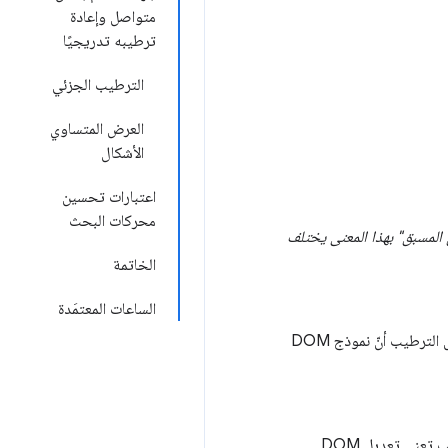
متواصل وإعادة
ترطيبه تدريجيًا
الترطيب الجزئي
العرض المتساوي
الأشكال
اعتبارات تحسين
محركات البحث
 المسبق" بهذا المعنى يختلف
الخاتمة
الساعات المعتمَدة
تنفيذ نصوص برمجية من جهة العميل لإضافة حالة التطبيق والتفاعل إلى HTML الذي يتم عرضه من الخادم يفترض الترطيب أنّ نموذج DOM
على الرغم من أنّ إعادة الترطيب تُستخدَم غالبًا للإشارة إلى المعنى نفسه الذي يشير إليه الترطيب، إلا أنّ إعادة الترطيب تعني تعديل DOM