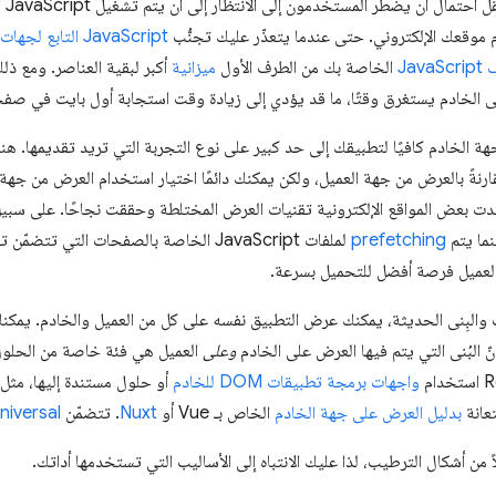
باست
م موقعك الإلكتروني. حتى عندما يتعذّر عليك تجنُّب
JavaScript التابع لجهات خارجية
Java
الخاصة بك من الطرف الأول
ميزانية
أكبر لبقية العناصر. ومع ذل
لى الخادم يستغرق وقتًا، ما قد يؤدي إلى زيادة وقت استجابة أول بايت في صف
هة الخادم كافيًا لتطبيقك إلى حد كبير على نوع التجربة التي تريد تقديمها. 
نةً بالعرض من جهة العميل، ولكن يمكنك دائمًا اختيار استخدام العرض من جه
 بعض المواقع الإلكترونية تقنيات العرض المختلطة وحققت نجاحًا. على سبي
نما يتم
prefetching
لملفات JavaScript الخاصة بالصفحات التي تت
لعميل فرصة أفضل للتحميل بسرعة.
ات والبِنى الحديثة، يمكنك عرض التطبيق نفسه على كل من العميل والخادم. يمك
 البُنى التي يتم فيها العرض على الخادم
وعلى
العميل هي فئة خاصة من الحلول
واجهات برمجة تطبيقات DOM للخادم
أو حلول مستندة إليها، مثل
بدليل العرض على جهة الخادم
الخاص بـ Vue أو
Nuxt
. تتضمّن Angular
niversal
ن أشكال الترطيب، لذا عليك الانتباه إلى الأساليب التي تستخدمها أداتك.