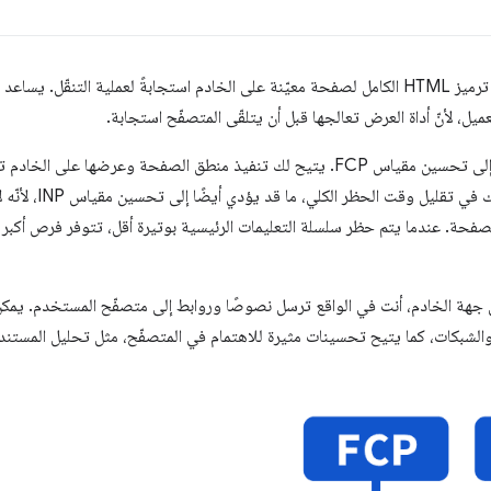
تنشئ عملية العرض من جهة الخادم ترميز HTML الكامل لصفحة معيّنة على الخادم استجابةً لعملية 
ميل، لأنّ أداة العرض تعالجها قبل أن يتلقّى المتصفّح استجابة.
يؤدي العرض على جهة الخادم عادةً إلى تحسين مقياس FCP. يتيح لك تنفيذ منطق الصفحة وعرضها
JavaScript إلى العميل. 
لصفحة. عندما يتم حظر سلسلة التعليمات الرئيسية بوتيرة أقل، تتوفر فرص أكبر
 جهة الخادم، أنت في الواقع ترسل نصوصًا وروابط إلى متصفّح المستخدم. يمكن أ
لشبكات، كما يتيح تحسينات مثيرة للاهتمام في المتصفّح، مثل تحليل المستندات