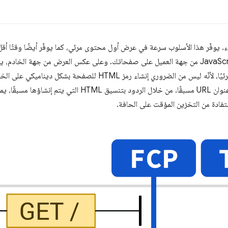
. يوفّر هذا الأسلوب سرعة في عرض أول محتوى مرئي، كما يوفّر أيضًا وقتًا أق
أفضل، طالما أنّك تحدّ من مقدار JavaScript من جهة العميل على صفحاتك. وعلى عكس العرض من جه
سريع وثابت حتى يصبح المحتوى مرئيًا، لأنّه ليس من الضروري إنشاء رمز
إلى إنشاء ملف HTML منفصل لكل عنوان URL مسبقًا. من خلال الرد
ادة من التخزين المؤقت على الحافة.