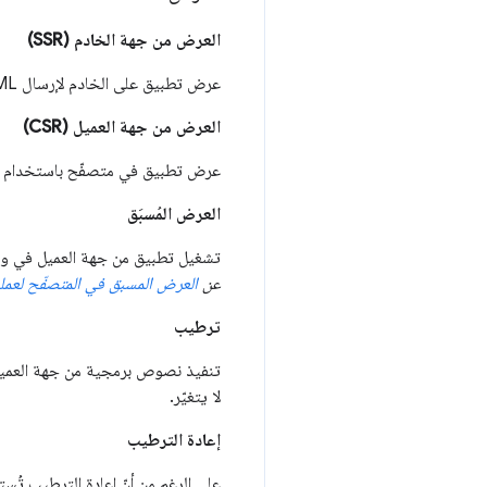
العرض من جهة الخادم (SSR)
عرض تطبيق على الخادم لإرسال HTML بدلاً من JavaScript إلى العميل
العرض من جهة العميل (CSR)
عرض تطبيق في متصفّح باستخدام JavaScript لتعديل نموذج العناصر في المستند (DOM)
العرض المُسبَق
تشغيل تطبيق من جهة العميل في وقت الإ
عن
العرض المسبق في المتصفّح لعمليا
ترطيب
لا يتغيّر.
إعادة الترطيب