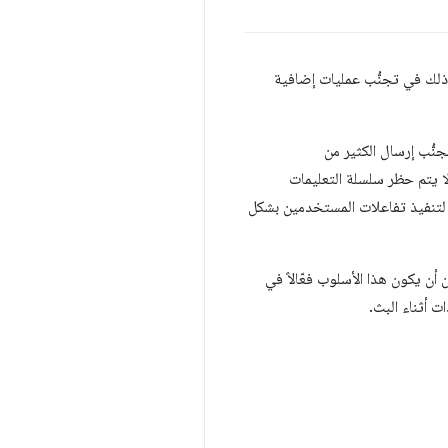
التنقّل. يساعد ذلك في تجنُّب عمليات إضافية
 على الخادم تجنُّب إرسال الكثير من
يساعد ذلك في تقليل وقت الحظر الكلي، ما قد يؤدي أيضًا إلى تحسين مقياس INP، لأنّه لا يتم حظر سلسلة التعليمات
 لتنفيذ تفاعلات المستخدمين بشكل
ن يكون هذا الأسلوب فعّالاً في
 أثناء البث.