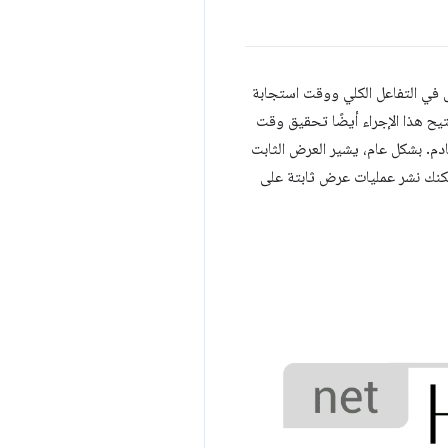
ل في التفاعل الكلي ووقت استجابة
ة الخادم، يتيح هذا الإجراء أيضًا تحقيق وقت
 HTML للصفحة بشكل ديناميكي على الخادم. بشكل عام، يشير العرض الثابت
ود بتنسيق HTML التي يتم إنشاؤها مسبقًا، يمكنك نشر عمليات عرض ثابتة على