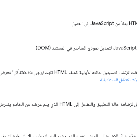
نشاء لتسجيل حالته الأولية كملف HTML ثابت
يُرجى ملاحظة أنّ "العرض
ت التنقّل المستقبلية
.