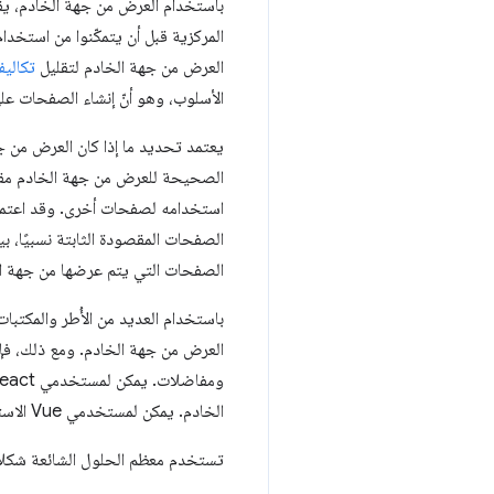
المركزية قبل أن يتمكّنوا من استخدا
العرض من جهة الخادم لتقليل
تكاليف Script
الأسلوب، وهو أنّ إنشاء الصفحات ع
يعتمد تحديد ما إذا كان العرض من ج
الصحيحة للعرض من جهة الخادم مقار
استخدامه لصفحات أخرى. وقد اعتمدت
الصفحات المقصودة الثابتة نسبيًا، بي
الصفحات التي يتم عرضها من جهة ا
باستخدام العديد من الأُطر والمكتب
العرض من جهة الخادم. ومع ذلك، فإنّ
ومفاضلات. يمكن لمستخدمي React استخدام
الخادم. يمكن لمستخدمي Vue الاستعانة
تستخدم معظم الحلول الشائعة شكلاً م