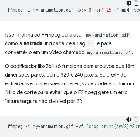
ffmpeg
-i
my-animation.gif
-b:v
0
-crf
25
-f
mp4
-vc
Isso informa ao FFmpeg para usar
my-animation.gif
como a
entrada
, indicada pela flag
-i
, e para
convertê-lo em um vídeo chamado
my-animation.mp4
.
O codificador libx264 só funciona com arquivos que têm
dimensões pares, como 320 x 240 pixels. Se o GIF de
entrada tiver dimensões ímpares, você poderá incluir um
filtro de corte para evitar que o FFmpeg gere um erro
"altura/largura não divisível por 2":
ffmpeg
-i
my-animation.gif
-vf
"crop=trunc(iw/2)*2: