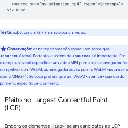
  <source src="my-animation.mp4" type="video/mp4">

Teste:
substitua um GIF animado por um vídeo
.
Observação:
os navegadores não especulam sobre qual
é ideal. Portanto, a ordem de
's é importante. Por
<source>
<source>
exemplo, se você especificar um vídeo MP4 primeiro e o navegador for
compatível com WebM, os navegadores vão pular o WebM
e
<source>
usar o MPEG-4. Se você preferir que um WebM
seja usado
<source>
primeiro, especifique-o primeiro.
Efeito no Largest Contentful Paint
(LCP)
Embora os elementos
<img>
sejam candidatos ao LCP,