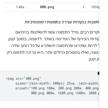
800
.
png
1.45x
1
1100px
תחשבות בנקודות עצירה בתמונות רספונסיביות
מקרים רבים, גודל התמונה עשוי להשתנות בהתאם
נקודות הצירוף של הפריסה באתר. לדוגמה, במסך קטן,
כול להיות שתרצו שהתמונה תשתרע על כל רוחב שדה
צוגה, ואילו במסכים גדולים יותר, היא צריכה לתפוס רק
לק קטן.
<img src="400.png"

     sizes="(min-width: 600px) 25vw, (min-width: 
     srcset="100.png 100w, 200.png 200w, 400.png 4