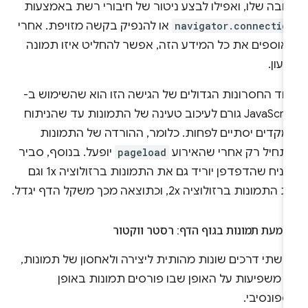
ובה שלו, ואפילו לבצע ניטור של חיבורי רשת באמצעות
navigator.connectio
או להנפיק בקשה מזויפת. אחרי
אוספים את כל המידע הזה, אפשר להחליט איזו תמונה
עון.
חד החסרונות הגדולים של הגישה הזו הוא שהשימוש ב-
JavaScript גורם לעיכוב טעינה של התמונות עד שהניתוח
מקדים יסתיים לפחות. כלומר, ההורדה של התמונות
תחיל רק אחרי שהאירוע
pageload
יופעל. בנוסף, סביר
להניח שהדפדפן יוריד גם את התמונות ברזולוציה 1x וגם
התמונות ברזולוציה 2x, וכתוצאה מכך משקל הדף יגדל.
מעת תמונות בגוף הדף: רסטר ווקטור
 שתי דרכים שונות מהותית ליצירה ולאחסון של תמונות,
ן משפיעות על האופן שבו פורסים תמונות באופן
פונסיבי.