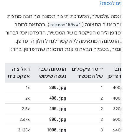
וצים לנסות?
דוגמה שלמעלה, המערכת תיצור תמונה שרוחבה מחצית
רוחב אזור התצוגה (
sizes="50vw"
). בהתאם לרוחב
דפדפן וליחס הפיקסלים של המכשיר, הדפדפן יוכל לבחור
ת התמונה המתאימה ללא קשר לגודל חלון הדפדפן.
דוגמה, בטבלה הבאה מוצגת התמונה שהדפדפן יבחר:
רוחב
יחס הפיקסלים
התמונה שבה
רזולוציה
הדפדפן
של המכשיר
נעשה שימוש
אפקטיבית
200
.
jpg
1x
1
400px
400
.
jpg
2x
2
400px
400
.
jpg
2.5x
2
320px
800
.
jpg
2.67x
2
600px
1000
.
jpg
3.125x
3
640px