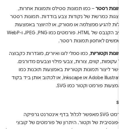
מונות רסטר
– כמו תמונות סטילס ותמונות אחרות,
יוצגות כמרשת של נקודות צבע בודדות. תמונות רסטר
ולות להגיע ממצלמה או מסורק, או להיווצר באמצעות
רכיב הקנבס של HTML. פורמטים כמו PNG,‏ JPEG ו-WebP
שמשים לאחסון תמונות רסטר.
ונות וקטוריות
, כמו סמלי לוגו ואיורים, מוגדרות כקבוצה
 עקומות, קווים, צורות, צבעי מילוי וצבעים מדורגים.
פשר ליצור תמונות וקטוריות באמצעות תוכנות כמו
Adobe Illustrator או Inkscape, או לכתוב אותן ביד בקוד
מצעות פורמט וקטור כמו SVG.
SV
פורמט SVG מאפשר לכלול בדף אינטרנט גרפיקה
ספונסיבית של וקטור. היתרון של פורמטים של קובצי