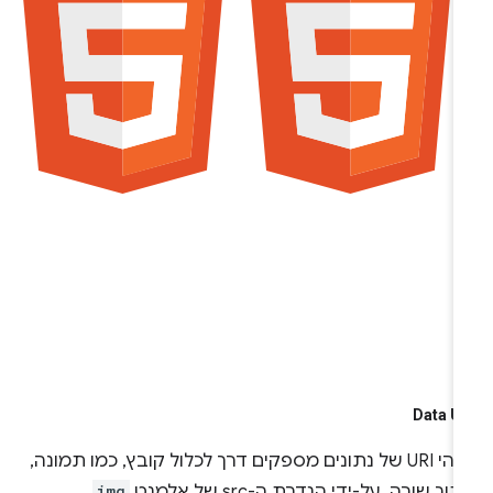
Data U
מזהי URI של נתונים מספקים דרך לכלול קובץ, כמו תמונה,
וך שורה, על-ידי הגדרת ה-src של אלמנט
img