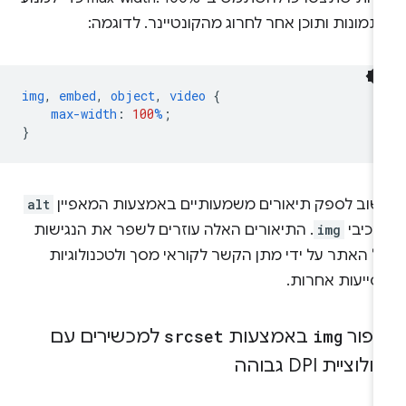
מונות ותוכן אחר לחרוג מהקונטיינר. לדוגמה:
img
,
embed
,
object
,
video
{
max-width
:
100
%
;
}
שוב לספק תיאורים משמעותיים באמצעות המאפיין
alt
רכיבי
img
. התיאורים האלה עוזרים לשפר את הנגישות
ל האתר על ידי מתן הקשר לקוראי מסך ולטכנולוגיות
סייעות אחרות.
יפור
img
באמצעות
srcset
למכשירים עם
ולוציית DPI גבוהה