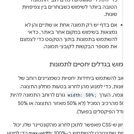
כדי לתת ל-browser רמזים לגבי התמונה
הטובה ביותר לשימוש כשבוחרים בין צפיפויות
שונות.
אם בדף יש רק תמונה אחת או שתיים והן לא
נמצאות בשימוש במקום אחר באתר, כדאי
להשתמש בתמונות בתוך הטקסט כדי לצמצם
את מספר הבקשות לקובצי תמונה.
ימוש בגדלים יחסיים לתמונות
שוב להשתמש ביחידות יחסיות כשמציינים רוחב של
ונות, כדי למנוע מהן לחרוג בטעות מחלון התצוגה.
דוגמה, הערך
width: 50%;
גורם לרוחב התמונה להיות
50% מהרכיב המכיל (לא 50% מאזור התצוגה או 50%
גודל הפיקסלים בפועל).
מכיוון ש-CSS מאפשר לתוכן לחרוג מהקונטיינר שלו, יכול
להיות שתצטרכו להשתמש ב-max-width: 100% כדי למנוע