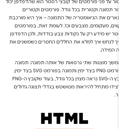
קטור על פני פורמטים של קובצי רסטר הוא שהדפדפן יכול
צור תמונה וקטורית בכל גודל. פורמטים וקטוריים
תארים את הגיאומטריה של התמונה – איך היא מורכבת
ווים, מעקומים, מצבעים וכו'. לעומת זאת, בפורמטים
סטר יש מידע רק על נקודות צבע בודדות, ולכן הדפדפן
ריך לנחש איך למלא את החללים החסרים כשמשנים את
נה המידה.
המשך מוצגות שתי גרסאות של אותה תמונה: תמונה
בפורמט PNG בצד ימין ותמונה בפורמט SVG בצד ימין.
קובץ ה-SVG נראה מצוין בכל גודל, בעוד שקובץ ה-PNG
לצידו מתחיל להיראות מטושטש בגדלי תצוגה גדולים
תר.