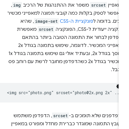
מאפיין
srcset
משפר את ההתנהגות של הרכיב
img
,
מאפשר לספק בקלות כמה קובצי תמונה למאפייני מכשיר
נים. בדומה ל
פונקציית ה-CSS
image-set
, שהיא
נקציה ייעודית ל-CSS, הפונקציה
srcset
מאפשרת
דפדפן לבחור את התמונה הטובה ביותר בהתאם
למאפייני המכשיר. לדוגמה, שימוש בתמונה בגודל 2x
במסך בגודל 2x, ובעתיד אולי גם שימוש בתמונה בגודל 1x
במכשיר בגודל 2x כשהדפדפן מחובר לרשת עם רוחב פס
גבל.
דפדפנים שלא תומכים ב-
srcset
, הדפדפן משתמש
קובץ התמונה שמוגדר כברירת מחדל ומפורט במאפיין