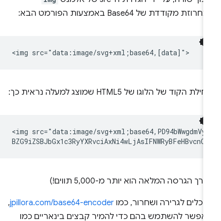
רוזת מקודדת של Base64 באמצעות הפורמט הבא:
לת הקוד של הלוגו של HTML5 שמוצג למעלה נראית כך:
<img src="data:image/svg+xml;base64,PD94bWwgdmVyc
ורך הגרסה המלאה הוא יותר מ-5,000 תווים!)
 כלים לגרירה ושחרור, כמו
jpillora.com/base64-encoder
,
אפשר להשתמש בהם כדי להמיר קבצים בינאריים כמו