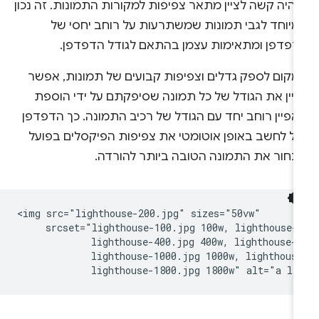
היה קשה לציין מתאר צפיפות למקורות התמונות. זה נכון
מיוחד לגבי תמונות שמשתרעות על רוחב יחסי של
דפדפן ומתאימות עצמן בהתאם לגודל הדפדפן.
מקום לספק גדלים וצפיפות קבועים של תמונות, אפשר
ציין את הגודל של כל תמונה שסיפקתם על ידי הוספת
אפיין רוחב יחד עם הגודל של רכיב התמונה. כך הדפדפן
וכל לחשב באופן אוטומטי את צפיפות הפיקסלים בפועל
לבחור את התמונה הטובה ביותר להורדה.
<img src="lighthouse-200.jpg" sizes="50vw"

     srcset="lighthouse-100.jpg 100w, lighthouse-2
             lighthouse-400.jpg 400w, lighthouse-8
             lighthouse-1000.jpg 1000w, lighthouse