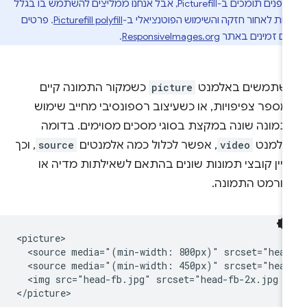
הדפדפנים תומכים ב-Picturefill, אבל אנחנו ממליצים להשתמש בו בגלל
ות לאחור חזקה והשימוש הפוטנציאלי ב-
Picturefill polyfill
. פרטים
ים זמינים באתר
ResponsiveImages.org
.
שתמשים באלמנט
picture
כשמקור התמונה קיים
ספר צפיפויות, או כשעיצוב רספונסיבי מחייב שימוש
תמונה שונה במקצת בסוגי מסכים מסוימים. בדומה
אלמנט
video
, אפשר לכלול כמה אלמנטים
source
, וכך
ציין קובצי תמונות שונים בהתאם לשאילתות מדיה או
פורמט התמונה.
<picture>

  <source media="(min-width: 800px)" srcset="head
  <source media="(min-width: 450px)" srcset="head
  <img src="head-fb.jpg" srcset="head-fb-2x.jpg 2