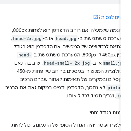
וצים לנסות?
בדוגמה שלמעלה, אם רוחב הדפדפן הוא לפחות 800px,
מערכת משתמשת ב-
head.jpg
או ב-
head-2x.jpg
,
התאם לרזולוציה של המכשיר. אם הדפדפן הוא בגודל
45 ל-800px, המערכת משתמשת ב-
head-
small.jp
או ב-
head-small- 2x.jpg
, שוב בהתאם
לרזולוציית המכשיר. במסכים ברוחב של פחות מ-450
יקסלים ובמקרים של תאימות לאחור שבהם הרכיב
pictur
לא נתמך, הדפדפן ידפיס במקום זאת את הרכיב
im
, וצריך תמיד לכלול אותו.
ונות בגודל יחסי
לא ידוע מה יהיה הגודל הסופי של התמונה, יכול להיות