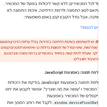
פול לכל המכשירים, ללא קשר ליכולות בפועל של המכשיר.
התאם לסוג התמונה ולרמת הדחיסה, איכות התמונה לא
שתנה, אבל גודל הקובץ קטן באופן משמעותי.
וצים לנסות?
ות:
יש להשתמש בשיטת הדחיסה בזהירות בגלל עלויות הזיכרון והפענוח
 שנדרשות. שינוי הגודל של תמונות גדולות כך שיתאימו למסכים קטנים יותר
יך יקר, שעלול להיות קשה במיוחד במכשירים ברמה נמוכה שבהם גם
וגם העיבוד מוגבלים.
לפת תמונה באמצעות Java
Script
החלפת תמונה באמצעות JavaScript בודקת את היכולות
ל המכשיר ו "עושה את מה שצריך". אפשר לקבוע את יחס
פיקסלים של המכשיר באמצעות
window.devicePixelRati
, לקבל את רוחב המסך ואת