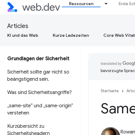
Ressourcen
Erste Sc
Articles
KI und das Web
Kurze Ladezeiten
Core Web Vital
Grundlagen der Sicherheit
bevorzugte Sprac
Sicherheit sollte gar nicht so
beängstigend sein
.
Startseite
Arti
Was sind Sicherheitsangriffe?
Sam
„same-site“ und „same-origin“
verstehen
Kurzübersicht zu
Rowan
Sicherheitsheadern