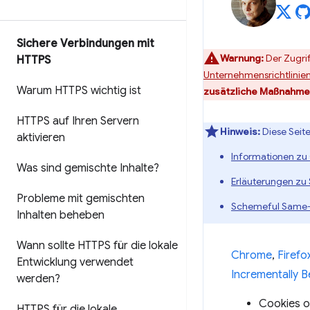
Sichere Verbindungen mit
Warnung:
Der Zugrif
HTTPS
Unternehmensrichtlinie
Warum HTTPS wichtig ist
zusätzliche Maßnahmen
HTTPS auf Ihren Servern
Hinweis:
Diese Seit
aktivieren
Informationen zu
Was sind gemischte Inhalte?
Erläuterungen zu
Probleme mit gemischten
Schemeful Same-
Inhalten beheben
Wann sollte HTTPS für die lokale
Chrome
,
Firefo
Entwicklung verwendet
Incrementally B
werden?
Cookies o
HTTPS für die lokale