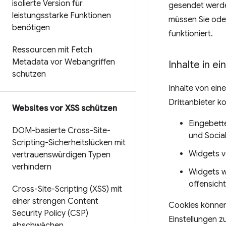
isolierte Version für
gesendet werde
leistungsstarke Funktionen
müssen Sie oder
benötigen
funktioniert.
Ressourcen mit Fetch
Metadata vor Webangriffen
Inhalte in e
schützen
Inhalte von ein
Drittanbieter 
Websites vor XSS schützen
Eingebette
DOM-basierte Cross-Site-
und Socia
Scripting-Sicherheitslücken mit
Widgets v
vertrauenswürdigen Typen
verhindern
Widgets w
offensicht
Cross-Site-Scripting (XSS) mit
einer strengen Content
Cookies können
Security Policy (CSP)
Einstellungen z
abschwächen