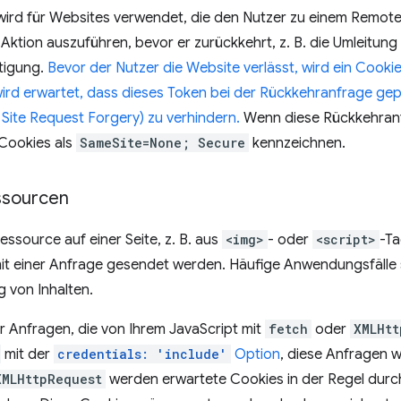
wird für Websites verwendet, die den Nutzer zu einem Remot
Aktion auszuführen, bevor er zurückkehrt, z. B. die Umleitung 
tigung.
Bevor der Nutzer die Website verlässt, wird ein Cooki
 wird erwartet, dass dieses Token bei der Rückkehranfrage g
 Site Request Forgery) zu verhindern.
Wenn diese Rückkehranf
 Cookies als
SameSite=None; Secure
kennzeichnen.
sourcen
source auf einer Seite, z. B. aus
<img>
- oder
<script>
-Ta
it einer Anfrage gesendet werden. Häufige Anwendungsfälle s
g von Inhalten.
ür Anfragen, die von Ihrem JavaScript mit
fetch
oder
XMLHtt
mit der
credentials: 'include'
Option
, diese Anfragen 
XMLHttpRequest
werden erwartete Cookies in der Regel dur