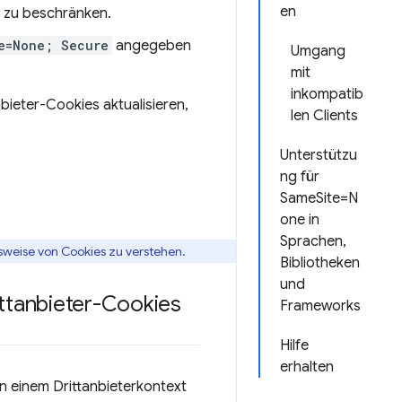
en
zu beschränken.
e=None; Secure
angegeben
Umgang
mit
inkompatib
nbieter-Cookies aktualisieren,
len Clients
Unterstützu
ng für
SameSite=N
one in
Sprachen,
nsweise von Cookies zu verstehen.
Bibliotheken
und
ttanbieter-Cookies
Frameworks
Hilfe
erhalten
n einem Drittanbieterkontext