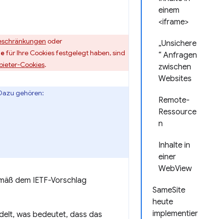
einem
<iframe>
eschränkungen
oder
„Unsichere
für Ihre Cookies festgelegt haben, sind
ne
“ Anfragen
bieter-Cookies
.
zwischen
Websites
 Dazu gehören:
Remote-
Ressource
n
Inhalte in
einer
WebView
emäß dem IETF-Vorschlag
SameSite
heute
implementier
elt, was bedeutet, dass das