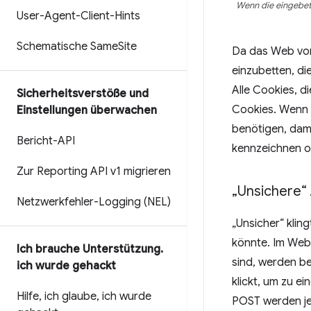
Wenn die eingebet
User-Agent-Client-Hints
Schematische Same
Site
Da das Web von
einzubetten, di
Alle Cookies, d
Sicherheitsverstöße und
Cookies. Wenn S
Einstellungen überwachen
benötigen, dami
Bericht-API
kennzeichnen o
Zur Reporting API v1 migrieren
„Unsichere“
Netzwerkfehler-Logging (NEL)
„Unsicher“ kling
könnte. Im Web
Ich brauche Unterstützung
.
sind, werden be
ich wurde gehackt
klickt, um zu e
Hilfe
,
ich glaube
,
ich wurde
POST werden je