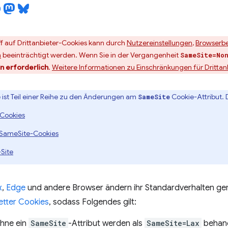
f auf Drittanbieter-Cookies kann durch
Nutzereinstellungen
,
Browserb
n
beeinträchtigt werden. Wenn Sie in der Vergangenheit
SameSite=No
 erforderlich
.
Weitere Informationen zu Einschränkungen für Drittan
e ist Teil einer Reihe zu den Änderungen am
Cookie-Attribut.
SameSite
 Cookies
 SameSite-Cookies
Site
x
,
Edge
und andere Browser ändern ihr Standardverhalten g
etter Cookies
, sodass Folgendes gilt:
hne ein
SameSite
-Attribut werden als
SameSite=Lax
behand