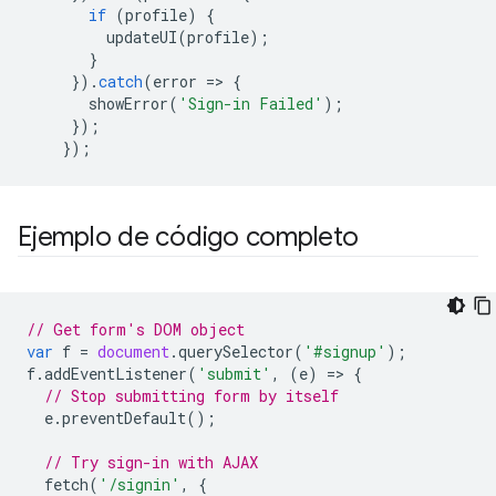
if
(
profile
)
{
updateUI
(
profile
);
}
}).
catch
(
error
=
>
{
showError
(
'Sign-in Failed'
);
});
});
Ejemplo de código completo
// Get form's DOM object
var
f
=
document
.
querySelector
(
'#signup'
);
f
.
addEventListener
(
'submit'
,
(
e
)
=
>
{
// Stop submitting form by itself
e
.
preventDefault
();
// Try sign-in with AJAX
fetch
(
'/signin'
,
{