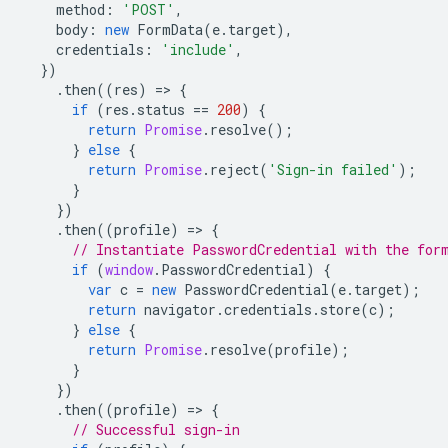
method
:
'POST'
,
body
:
new
FormData
(
e
.
target
),
credentials
:
'include'
,
})
.
then
((
res
)
=
>
{
if
(
res
.
status
==
200
)
{
return
Promise
.
resolve
();
}
else
{
return
Promise
.
reject
(
'Sign-in failed'
);
}
})
.
then
((
profile
)
=
>
{
// Instantiate PasswordCredential with the for
if
(
window
.
PasswordCredential
)
{
var
c
=
new
PasswordCredential
(
e
.
target
);
return
navigator
.
credentials
.
store
(
c
);
}
else
{
return
Promise
.
resolve
(
profile
);
}
})
.
then
((
profile
)
=
>
{
// Successful sign-in