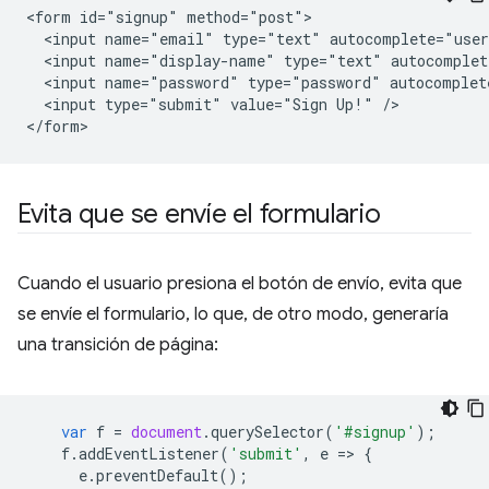
<form id="signup" method="post">

  <input name="email" type="text" autocomplete="user
  <input name="display-name" type="text" autocomplet
  <input name="password" type="password" autocomplete
  <input type="submit" value="Sign Up!" />

Evita que se envíe el formulario
Cuando el usuario presiona el botón de envío, evita que
se envíe el formulario, lo que, de otro modo, generaría
una transición de página:
var
f
=
document
.
querySelector
(
'#signup'
);
f
.
addEventListener
(
'submit'
,
e
=
>
{
e
.
preventDefault
();