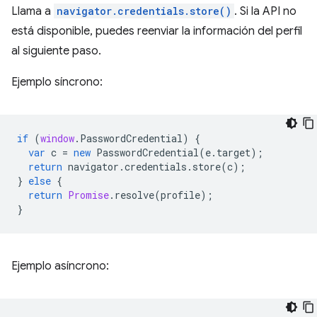
Llama a
navigator.credentials.store()
. Si la API no
está disponible, puedes reenviar la información del perfil
al siguiente paso.
Ejemplo síncrono:
if
(
window
.
PasswordCredential
)
{
var
c
=
new
PasswordCredential
(
e
.
target
);
return
navigator
.
credentials
.
store
(
c
);
}
else
{
return
Promise
.
resolve
(
profile
);
}
Ejemplo asíncrono: