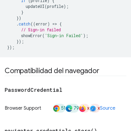
if
(
profile
)
{
updateUI
(
profile
);
}
})
.
catch
((
error
)
=
>
{
// Sign-in failed
showError
(
'Sign-in Failed'
);
});
});
Compatibilidad del navegador
Password
Credential
51
79
x
x
Browser Support
Source
navigator
.
credentials
.
store(
)