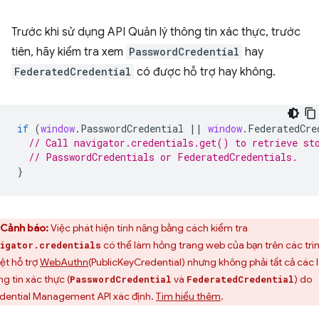
Trước khi sử dụng API Quản lý thông tin xác thực, trước
tiên, hãy kiểm tra xem
PasswordCredential
hay
FederatedCredential
có được hỗ trợ hay không.
if
(
window
.
PasswordCredential
||
window
.
FederatedCre
// Call navigator.credentials.get() to retrieve st
// PasswordCredentials or FederatedCredentials.
}
Cảnh báo:
Việc phát hiện tính năng bằng cách kiểm tra
có thể làm hỏng trang web của bạn trên các trì
igator.credentials
ệt hỗ trợ
WebAuthn
(PublicKeyCredential) nhưng không phải tất cả các l
ng tin xác thực (
và
) do
PasswordCredential
FederatedCredential
dential Management API xác định.
Tìm hiểu thêm
.