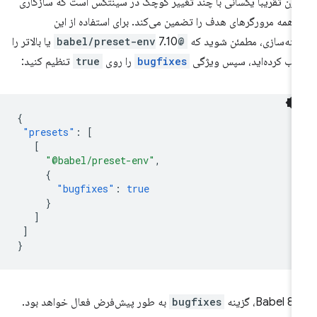
رن تقریباً یکسانی با چند تغییر کوچک در سینتکس است که سازگاری
 همه مرورگرهای هدف را تضمین می‌کند. برای استفاده از این
ینه‌سازی، مطمئن شوید که
@babel/preset-env
7.10 یا بالاتر را
ب کرده‌اید، سپس ویژگی
bugfixes
را روی
true
تنظیم کنید:
{
"presets"
:
[
[
"@babel/preset-env"
,
{
"bugfixes"
:
true
}
]
]
}
Ba، گزینه
bugfixes
به طور پیش‌فرض فعال خواهد بود.