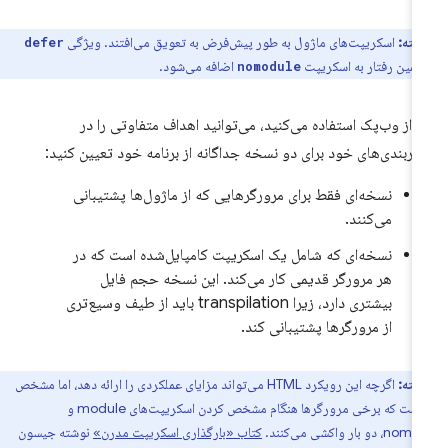
نکته:
اسکریپت‌های ماژول به طور پیش‌فرض به تعویق می‌افتند. ویژگی
defer
همین رفتار به اسکریپت
اضافه می‌شود.
nomodule
ر از وب‌پک استفاده می‌کنید، می‌توانید اهداف متفاوتی را در
کربندی‌های خود برای دو نسخه جداگانه از برنامه خود تعیین کنید:
نسخه‌ای فقط برای مرورگرهایی که از ماژول‌ها پشتیبانی
می‌کنند.
نسخه‌ای که شامل یک اسکریپت کامپایل‌شده است که در
هر مرورگر قدیمی کار می‌کند. این نسخه حجم فایل
بیشتری دارد، زیرا transpilation باید از طیف وسیع‌تری
از مرورگرها پشتیبانی کند.
نکته:
اگرچه این رویکرد HTML می‌تواند مزایای عملکردی را ارائه دهد، اما مشخص
شده است که برخی مرورگرها هنگام مشخص کردن اسکریپت‌های module و
 بار واکشی می‌کنند.
کتاب «بارگذاری اسکریپت مدرن»
نوشته جیسون