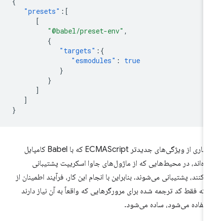
{
"presets"
:[
[
"@babel/preset-env"
,
{
"targets"
:{
"esmodules"
:
true
}
}
]
]
}
بسیاری از ویژگی‌های جدیدتر ECMAScript که با Babel کامپایل
ه‌اند، در محیط‌هایی که از ماژول‌های جاوا اسکریپت پشتیبانی
‌کنند، پشتیبانی می‌شوند. بنابراین با انجام این کار، فرآیند اطمینان از
نکه فقط کد ترجمه شده برای مرورگرهایی که واقعاً به آن نیاز دارند
تفاده می‌شود، ساده می‌شود.