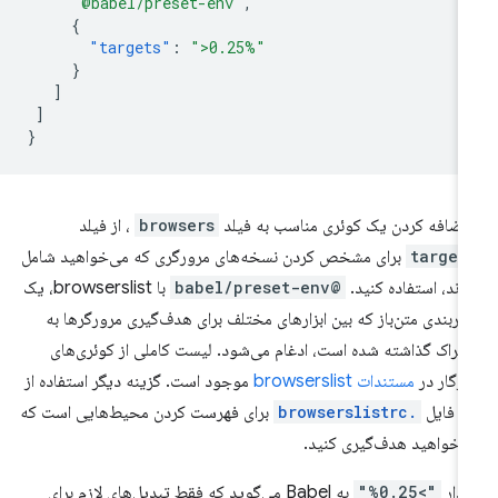
"@babel/preset-env"
,
{
"targets"
:
">0.25%"
}
]
]
}
 اضافه کردن یک کوئری مناسب به فیلد
browsers
، از فیلد
target
برای مشخص کردن نسخه‌های مرورگری که می‌خواهید شامل
ند، استفاده کنید.
@babel/preset-env
با browserslist، یک
کربندی متن‌باز که بین ابزارهای مختلف برای هدف‌گیری مرورگرها به
تراک گذاشته شده است، ادغام می‌شود. لیست کاملی از کوئری‌های
زگار در
مستندات browserslist
موجود است. گزینه دیگر استفاده از
 فایل
.browserslistrc
برای فهرست کردن محیط‌هایی است که
‌خواهید هدف‌گیری کنید.
دار
">0.25%"
به Babel می‌گوید که فقط تبدیل‌های لازم برای