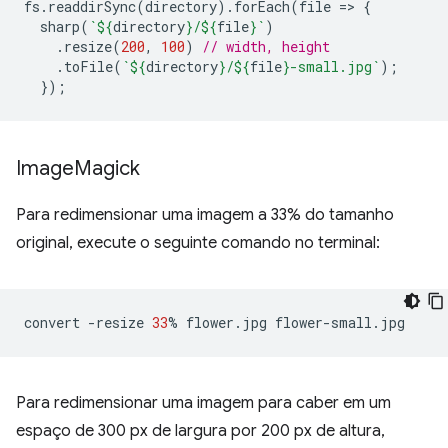
fs
.
readdirSync
(
directory
).
forEach
(
file
=
>
{
sharp
(
`
${
directory
}
/
${
file
}
`
)
.
resize
(
200
,
100
)
// width, height
.
toFile
(
`
${
directory
}
/
${
file
}
-small.jpg`
);
});
Image
Magick
Para redimensionar uma imagem a 33% do tamanho
original, execute o seguinte comando no terminal:
convert
-resize
33
%
flower.jpg
Para redimensionar uma imagem para caber em um
espaço de 300 px de largura por 200 px de altura,