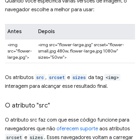
Quando você especifica várias versões de imagem, o
navegador escolhe a melhor para usar:
Antes
Depois
<img
<img src="flower-large.jpg" srcset="flower-
src="flower-
small.jpg 480w, flower-large.jpg 1080w"
large.jpg">
sizes="50vw">
Os atributos
src
,
srcset
e
sizes
da tag
<img>
interagem para alcançar esse resultado final.
O atributo "src"
O atributo src faz com que esse código funcione para
navegadores que não
oferecem suporte
aos atributos
srcset
e
sizes
. Esses navegadores voltam a carregar