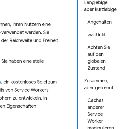
Langlebige,
aber kurzlebige
Angehalten
Ihnen, Ihren Nutzern eine
e
verwendet werden. Sie
waitUntil
 der Reichweite und Freiheit
Achten Sie
auf den
Sie haben eine steile
globalen
Zustand
Zusammen,
s
, ein kostenloses Spiel zum
aber getrennt
ils von Service Workers
phern zu entwickeln. In
Caches
xen Eigenschaften
anderer
Service
Worker
manipulieren