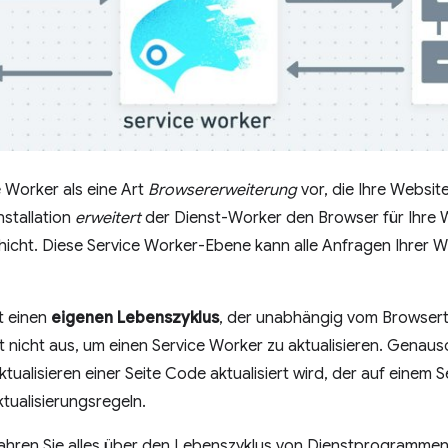
ce Worker als eine Art
Browsererweiterung
vor, die Ihre Websit
nstallation
erweitert
der Dienst-Worker den Browser für Ihre 
hicht. Diese Service Worker-Ebene kann alle Anfragen Ihrer 
t einen
eigenen Lebenszyklus
, der unabhängig vom Browserta
cht nicht aus, um einen Service Worker zu aktualisieren. Gena
ualisieren einer Seite Code aktualisiert wird, der auf einem Se
tualisierungsregeln.
ahren Sie alles über den Lebenszyklus von Dienstprogrammen