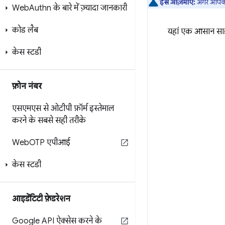
इसे आज़माएं:
अगर आपको इ
Web
Authn के बारे में ज़्यादा जानकारी
कोड लैब
यहां एक आसान साइन
केस स्टडी
फ़ोन नंबर
एसएमएस से ओटीपी फ़ॉर्म इस्तेमाल
करने के सबसे सही तरीके
Web
OTP एपीआई
केस स्टडी
आइडेंटिटी फ़ेडरेशन
Google API ऐक्सेस करने के