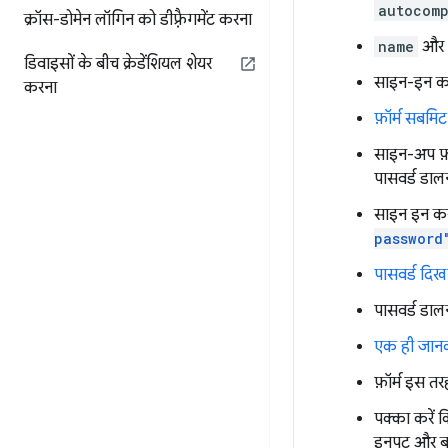
autocomp
क्रॉस-डोमेन लॉगिन को डीफ़्रैगमेंट करना
name
और
डिवाइसों के बीच क्रेडेंशियल शेयर
साइन-इन कर
करना
फ़ॉर्म सबमि
साइन-अप फ़ॉर
पासवर्ड डाल
साइन इन करन
password
पासवर्ड दिखा
पासवर्ड डाल
एक ही जानका
फ़ॉर्म इस तर
पक्का करें 
इनपुट और 