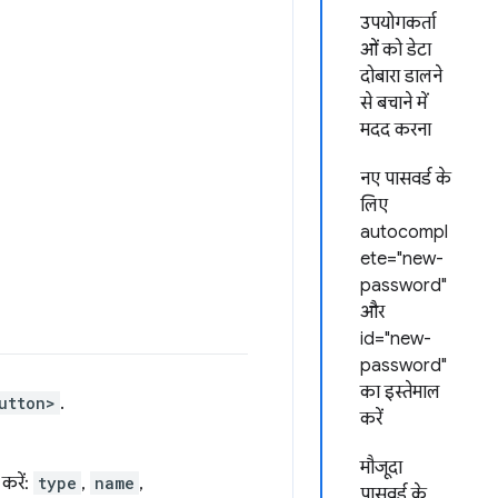
उपयोगकर्ता
ओं को डेटा
दोबारा डालने
से बचाने में
मदद करना
नए पासवर्ड के
लिए
autocompl
ete="new-
password"
और
id="new-
password"
का इस्तेमाल
utton>
.
करें
मौजूदा
 करें:
type
,
name
,
पासवर्ड के