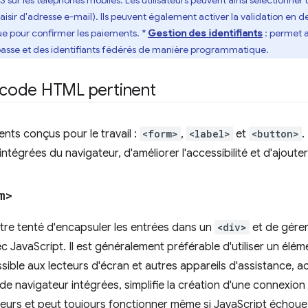
S sur les téléphones mobiles. Les utilisateurs peuvent ainsi sélection
 saisir d'adresse e-mail). Ils peuvent également activer la validation en d
e pour confirmer les paiements. *
Gestion des identifiants
: permet 
asse et des identifiants fédérés de manière programmatique.
n code HTML pertinent
ments conçus pour le travail :
<form>
,
<label>
et
<button>
.
intégrées du navigateur, d'améliorer l'accessibilité et d'ajoute
m>
tre tenté d'encapsuler les entrées dans un
<div>
et de gérer
 JavaScript. Il est généralement préférable d'utiliser un élé
sible aux lecteurs d'écran et autres appareils d'assistance, a
 de navigateur intégrées, simplifie la création d'une connexion
eurs et peut toujours fonctionner même si JavaScript échoue