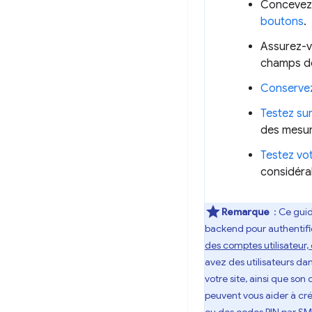
Concevez 
boutons
.
Assurez-vo
champs de
Conservez
Testez sur
des mesure
Testez vot
considéra
Remarque
: Ce guid
backend pour authentifier
des comptes utilisateur,
avez des utilisateurs dan
votre site, ainsi que so
peuvent vous aider à cr