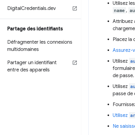
Utilisez l
Digital
Credentials
.
dev
name
,
au
Attribuez 
chargemen
Partage des identifiants
Placez la
Défragmenter les connexions
multidomaines
Assurez-v
Utilisez
a
Partager un identifiant
formulaire
entre des appareils
de passe.
Utilisez
a
passe de 
Fournissez
Utilisez
a
Ne saisiss