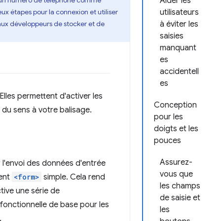
ner un numéro de téléphone comme
Aider les
eux étapes pour la connexion et utiliser
utilisateurs
aux développeurs de stocker et de
à éviter les
saisies
manquant
es
accidentell
es
 Elles permettent d'activer les
Conception
r du sens à votre balisage.
pour les
doigts et les
pouces
Assurez-
 l'envoi des données d'entrée
vous que
ment
<form>
simple. Cela rend
les champs
ctive une série de
de saisie et
 fonctionnelle de base pour les
les
.