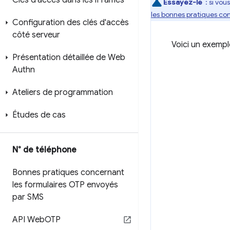
Clés d'accès dans les i
Frames
Essayez-le
: si vou
les bonnes pratiques co
Configuration des clés d'accès
côté serveur
Voici un exempl
Présentation détaillée de Web
Authn
Ateliers de programmation
Études de cas
N° de téléphone
Bonnes pratiques concernant
les formulaires OTP envoyés
par SMS
API Web
OTP