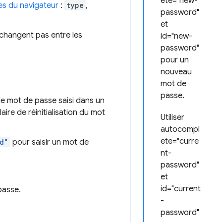
ete="new-
es du navigateur
:
type
,
password"
et
 changent pas entre les
id="new-
password"
pour un
nouveau
mot de
passe.
le mot de passe saisi dans un
ire de réinitialisation du mot
Utiliser
autocompl
ete="curre
d"
pour saisir un mot de
nt-
password"
et
id="current
passe.
-
password"