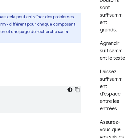
boutons
sont
suffisamm
ais cela peut entraîner des problèmes
ent
 <form> différent pour chaque composant
grands.
ion et une page de recherche sur la
Agrandir
suffisamm
ent le texte
Laissez
suffisamm
ent
d'espace
entre les
entrées
Assurez-
vous que
vos saisies