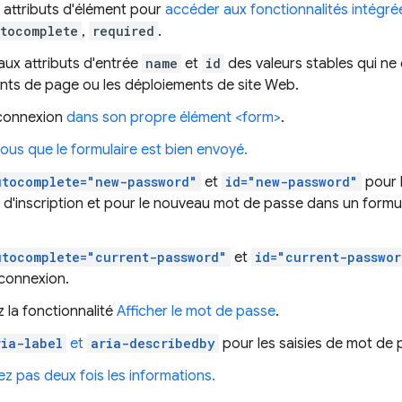
es attributs d'élément pour
accéder aux fonctionnalités intégré
tocomplete
,
required
.
aux attributs d'entrée
name
et
id
des valeurs stables qui ne
ts de page ou les déploiements de site Web.
 connexion
dans son propre élément <form>
.
ous que le formulaire est bien envoyé.
utocomplete="new-password"
et
id="new-password"
pour 
 d'inscription et pour le nouveau mot de passe dans un formula
utocomplete="current-password"
et
id="current-passwor
connexion.
 la fonctionnalité
Afficher le mot de passe
.
ria-label
et
aria-describedby
pour les saisies de mot de 
ez pas deux fois les informations.