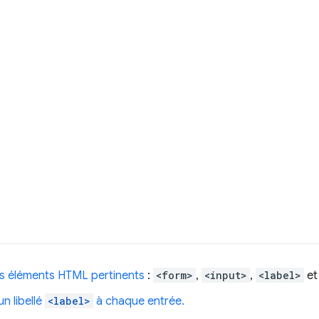
des éléments HTML pertinents
:
<form>
,
<input>
,
<label>
e
un libellé
<label>
à chaque entrée.