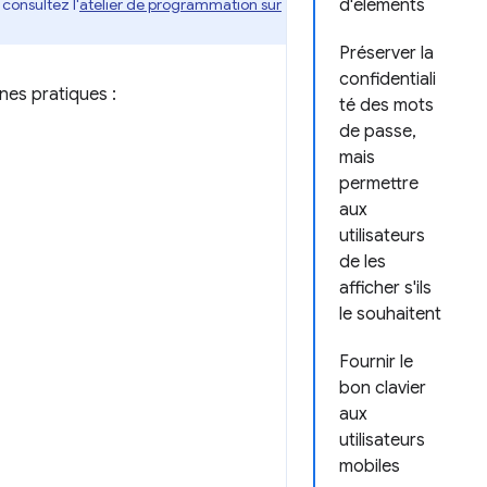
 consultez l'
atelier de programmation sur
d'éléments
Préserver la
confidentiali
nes pratiques :
té des mots
de passe,
mais
permettre
aux
utilisateurs
de les
afficher s'ils
le souhaitent
Fournir le
bon clavier
aux
utilisateurs
mobiles