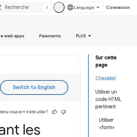
/
Connexion
ve web apps
Paiements
PLUS
Sur cette
page
Checklist
Utiliser un
code HTML
pertinent
enu vous a-t-il été utile ?
Utiliser
nt les
<form>