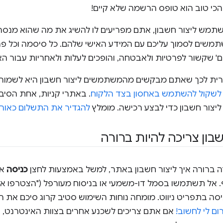
י טוב הוא טופס הרשמה שלא קיים!
ש ליצור חשבון, אתם מפריעים לו להשיג את מה שהוא מנסה
שים לסמוך עליכם עם המידע האישי שלהם. כל סיסמה וכל פר
נים' שקשור לפרטיות ולאבטחה, והופכים לעלות ולאחריות עבור ה
ית לכך שאתם מבקשים מהמשתמשים ליצור חשבון היא לשמור מידע
לשקול להשתמש באחסון בצד הלקוח
. באתרי קניות, אחת הסיב
ליצור חשבון כדי לבצע רכישה. מומלץ
להגדיר את התשלום כאור
בון צריכה להיות ברורה
רה ברורה איך ליצור חשבון באתר, למשל באמצעות לחצן
כניסה
או
 אל תשתמשו בסמל דו-משמעי או בניסוח מעורפל ("הצטרפו אלינו!
ה בתפריט ניווט. מומחה נוחות השימוש סטיב קרוג סיכם את הג
ום לי לחשוב!
אם אתם צריכים לשכנע אחרים בצוות האינטרנט, 