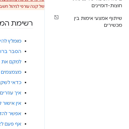
חוצות-דומיינים
של קצה עורפי לניהול חש
שיתוף אמצעי אימות בין
רשימת המש
מכשירים
מומלץ להי
הסבר ברור 
למקם את פ
מצמצמים 
כדאי לשקו
איך עוזרי
אין אישור
אפשר להד
אף פעם לא