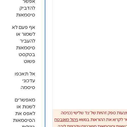
אפשר
להדביק
סיסמאות
אף פעם לא
לשמור או
להעביר
סיסמאות
בטקסט
פשוט
אל תאכפו
עדכוני
סיסמה
מאפשרים
לשנות או
ות ספק זהויות של צד שלישי (כניסה
לאפס את
שר לקרוא את ההוראות בנושא
ניהול מאובטח
הסיסמאות
מפורטים עקרונות ליבה