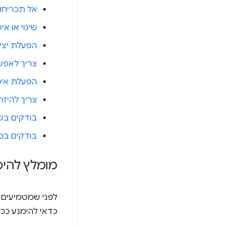
אל תכריחו 
שינוי או א
הפעלת יצי
צריך לאפש
הפעלת אימ
צריך להיז
בודקים ב
בודקים במג
מומלץ להימ
לפני שמטמיעים 
כדאי להימנע ככ