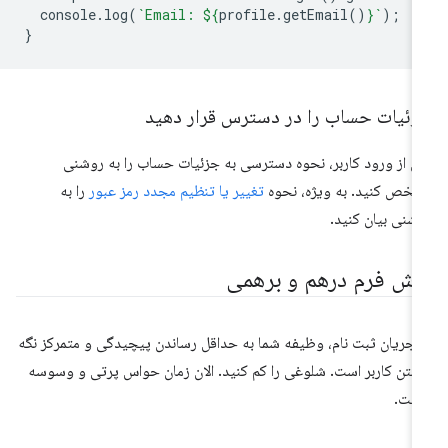
console
.
log
(
`Email: 
${
profile
.
getEmail
()
}
`
);
}
زئیات حساب را در دسترس قرار دهید
 از ورود کاربر، نحوه دسترسی به جزئیات حساب را به روشنی
خص کنید. به ویژه، نحوه
تغییر یا تنظیم مجدد رمز عبور
را به
شنی بیان کنید.
رش فرم درهم و برهمی
 جریان ثبت نام، وظیفه شما به حداقل رساندن پیچیدگی و متمرکز نگه
شتن کاربر است. شلوغی را کم کنید. الان زمان حواس پرتی و وسوسه
ست.