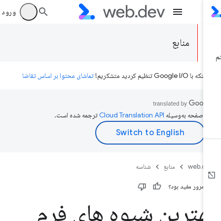
ورود به بر
منابع
ه با Google I/O تنظیم کردید متشکریم!
تماشای محتوا بر اساس تقاضا
ن صفحه به‌وسیله
ترجمه شده است.
web.d
منابع
شناسه
ن مرور مفید بود؟
هترین شیوه های فرم