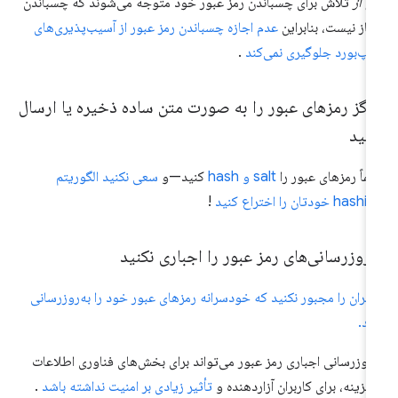
 از
تلاش برای چسباندن رمز عبور خود متوجه می‌شوند که چسباندن
از نیست، بنابراین
عدم اجازه چسباندن رمز عبور از آسیب‌پذیری‌های
یپ‌بورد جلوگیری نمی‌کند
.
رگز رمزهای عبور را به صورت متن ساده ذخیره یا ارسال
نید
ماً رمزهای عبور را
salt و hash
کنید—و
سعی نکنید الگوریتم
ha خودتان را اختراع کنید
!
‌روزرسانی‌های رمز عبور را اجباری نکنید
ربران را مجبور نکنید که خودسرانه رمزهای عبور خود را به‌روزرسانی
ند.
‌روزرسانی اجباری رمز عبور می‌تواند برای بخش‌های فناوری اطلاعات
هزینه، برای کاربران آزاردهنده و
تأثیر زیادی بر امنیت نداشته باشد
.