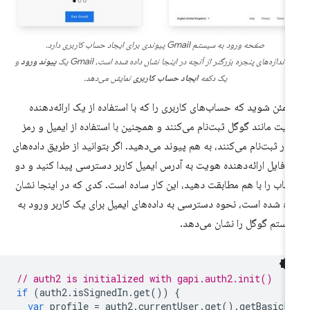
صفحه ورود به سیستم Gmail پیوندی برای ایجاد حساب کاربری دارد.
ر اندازه‌های پنجره بزرگتر از آنچه در اینجا نشان داده شده است، Gmail یک
پیوند ورود
و
یک دکمه
ایجاد حساب کاربری
نمایش می‌دهد.
مئن شوید که حساب‌های کاربری را که با استفاده از یک ارائه‌دهنده
یت مانند گوگل ثبت‌نام می‌کنند و همچنین با استفاده از ایمیل و رمز
ور ثبت‌نام می‌کنند، به هم پیوند می‌دهید. اگر بتوانید از طریق داده‌های
وفایل ارائه‌دهنده هویت به آدرس ایمیل کاربر دسترسی پیدا کنید و دو
اب را با هم مطابقت دهید، این کار ساده است. کدی که در اینجا نشان
ده شده است، نحوه دسترسی به داده‌های ایمیل برای یک کاربر ورود به
ستم گوگل را نشان می‌دهد.
// auth2 is initialized with gapi.auth2.init()
if
(
auth2
.
isSignedIn
.
get
())
{
var
profile
=
auth2
.
currentUser
.
get
().
getBasicP