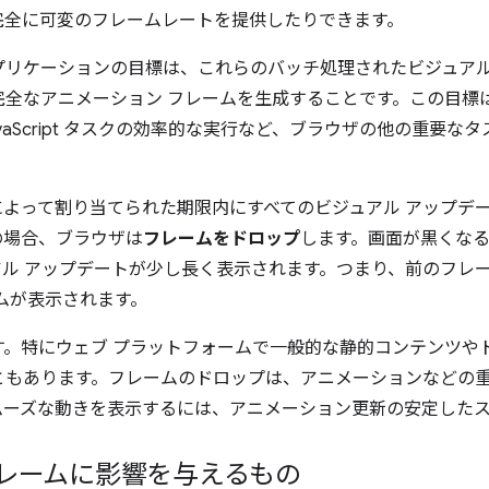
完全に可変のフレームレートを提供したりできます。
プリケーションの目標は、これらのバッチ処理されたビジュアル
完全なアニメーション フレームを生成することです。この目標
vaScript タスクの効率的な実行など、ブラウザの他の重要
によって割り当てられた期限内にすべてのビジュアル アップデ
の場合、ブラウザは
フレームをドロップ
します。画面が黒くな
アル アップデートが少し長く表示されます。つまり、前のフレ
ムが表示されます。
す。特にウェブ プラットフォームで一般的な静的コンテンツや
ともあります。フレームのドロップは、アニメーションなどの
ムーズな動きを表示するには、アニメーション更新の安定した
フレームに影響を与えるもの