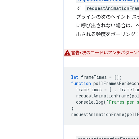
す。
requestAnimationFra
プラインの次のペイント 
に呼び出されない場合は、ペ
出される頻度をポーリングし
警告:
次のコードはアンチパターン
let
frameTimes
=
[];
function
pollFramesPerSecon
frameTimes
=
[...
frameTi
requestAnimationFrame
(
po
console
.
log
(
'Frames per 
}
requestAnimationFrame
(
poll