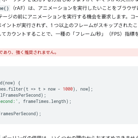
me()
（rAF）は、アニメーションを実行したいことをブラウザ
ステージの前にアニメーションを実行する機会を要求します。コ
イントが実行されず、1 つ以上のフレームがスキップされたこと
てカウントすることで、一種の「フレーム/秒」（FPS）指標
であり、強く推奨されません。
d
(
now
)
{
mes
.
filter
(
t
=
>
t
 > 
now
-
1000
),
now
];
llFramesPerSecond
);
second:'
,
frameTimes
.
length
);
FramesPerSecond
);