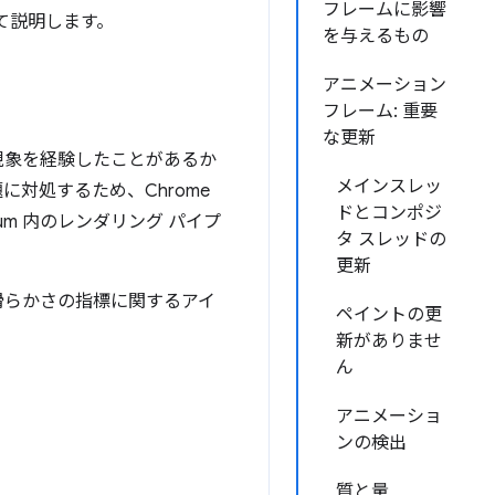
フレームに影響
て説明します。
を与えるもの
アニメーション
フレーム: 重要
な更新
現象を経験したことがあるか
メインスレッ
に対処するため、Chrome
ドとコンポジ
m 内のレンダリング パイプ
タ スレッドの
更新
滑らかさの指標に関するアイ
ペイントの更
新がありませ
ん
アニメーショ
ンの検出
質と量