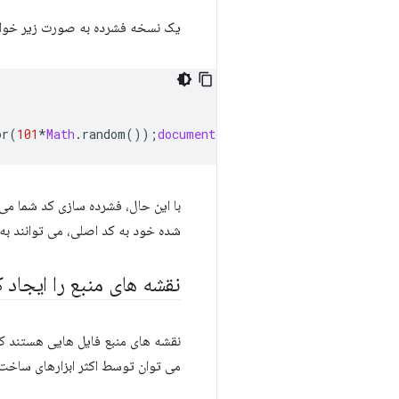
یک نسخه فشرده به صورت زیر خواه
or
(
101
*
Math
.
random
());
document
.
querySelector
(
"p"
).
inner
با این حال، فشرده سازی کد شما می 
شده خود به کد اصلی، می توانند به 
نقشه های منبع را ایجاد ک
نقشه های منبع فایل هایی هستند که 
می توان توسط اکثر ابزارهای ساخت،