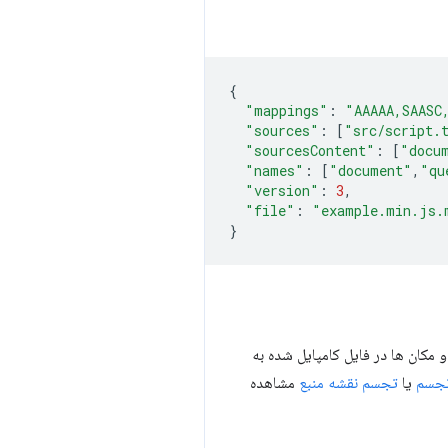
{
"mappings"
:
"AAAAA,SAASC
"sources"
:
[
"src/script.
"sourcesContent"
:
[
"docu
"names"
:
[
"document"
,
"qu
"version"
:
3
,
"file"
:
"example.min.js.
}
مکان ها در فایل کامپایل شده به
تجسم
یا
تجسم نقشه منبع
مشاهده