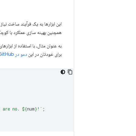
همچنین بهینه سازی عملکرد با کوچک ک
برای خودتان در این
دمو در GitHub
u are no. 
${
num
}
!`
;