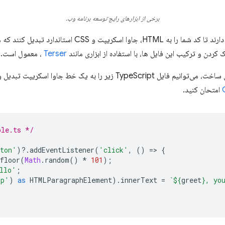
برخی از ابزارهای رایج توسعه برنامه وب.
این ابزارها به یک فرآیند ساخت نیاز دارند تا کد شما را به HTML،
ردن و ترکیب این فایل ها، با استفاده از ابزاری مانند
Terser
، معمول است.
به عنوان مثال، با استفاده از ابزارهای ساخت، می‌توانیم فایل TypeScript زیر ر
امتحان کنید.
ple.ts */
ton'
)
?
.
addEventListener
(
'click'
,
()
=
>
{
floor
(
Math
.
random
()
*
101
);
llo'
;
'p'
)
as
HTMLParagraphElement
).
innerText
=
`
${
greet
}
, yo