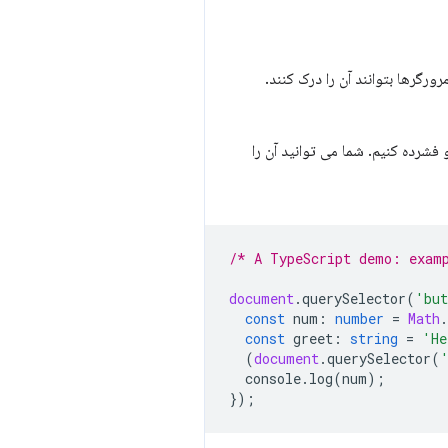
 جاوا اسکریپت و CSS استاندارد تبدیل کنند که مرورگرها بتوانند آن را درک کنند.
ا به یک خط جاوا اسکریپت تبدیل و فشرده کنیم. شما می توانید آن را
/* A TypeScript demo: exam
document
.
querySelector
(
'but
const
num
:
number
=
Math
.
const
greet
:
string
=
'He
(
document
.
querySelector
(
console
.
log
(
num
);
});