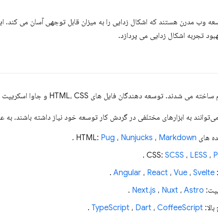
سعه وب مدرن هستند که اشکال زدایی را به میزان قابل توجهی آسان می کند. 
هبود تجربه اشکال زدایی می پردازد.
دهندگان فایل های HTML، CSS و جاوا اسکریپت را مستقیماً در وب مستقر کردند.
می‌توانند به ابزارهای مختلفی در گردش کار توسعه خود نیاز داشته باشند. به عن
ای HTML:
Markdown
،
Nunjucks
،
Pug
.
.
SCSS
،
LESS
،
P
.
Angular
،
React
،
Vue
،
Svelte
یپت:
Astro
،
Nuxt
،
Next.js
.
الا:
CoffeeScript
،
Dart
،
TypeScript
.