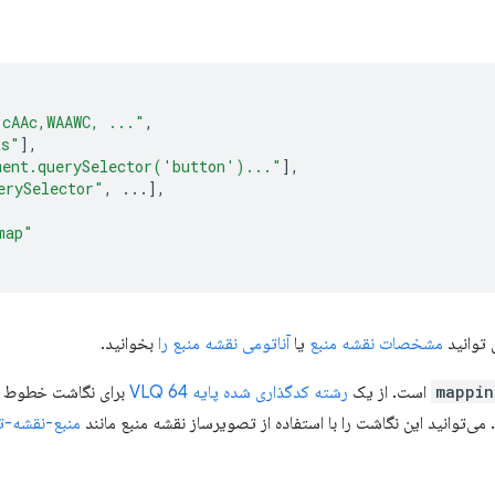
,cAAc,WAAWC, ..."
,
ts"
],
ment.querySelector('button')..."
],
erySelector"
,
...],
map"
 توانید
مشخصات نقشه منبع
یا
آناتومی نقشه منبع را
بخوانید.
mappin
است. از یک
رشته کدگذاری شده پایه 64 VLQ
برای نگاشت خطوط و 
ی‌توانید این نگاشت را با استفاده از تصویرساز نقشه منبع مانند
منبع-نقشه-