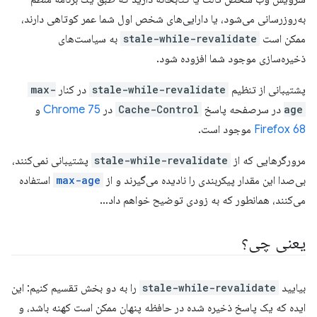
به‌روزرسانی می‌شود، یا دارایی‌های شخص اول شما عمر کوتاهی دارند،
ممکن است
stale-while-revalidate
به سیاست‌های
ذخیره‌سازی موجود شما افزوده شود.
پشتیبانی از تنظیم
stale-while-revalidate
در کنار
max-
age
در سرصفحه پاسخ
Cache-Control
در
Chrome 75
و
Firefox 68
موجود است.
مرورگرهایی که از
stale-while-revalidate
پشتیبانی نمی‌کنند،
بی‌صدا این مقدار پیکربندی را نادیده می‌گیرند و از
max-age
استفاده
می‌کنند، همانطور که به زودی توضیح خواهم داد…
یعنی چی؟
بیایید
stale-while-revalidate
را به دو بخش تقسیم کنیم: این
ایده که یک پاسخ ذخیره شده در حافظه پنهان ممکن است کهنه باشد، و