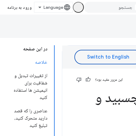
ورود به برنامه
در این صفحه
خلاصه
از تغییرات تبدیل و
این مرور مفید بود؟
شفافیت برای
انیمیشن ها استفاده
 های Compositor-Only بچسبید و
کنید
عناصری را که قصد
دارید متحرک کنید،
تبلیغ کنید