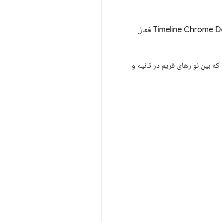
برای درک درستی از لایه‌ها در برنامه‌تان و اینکه چرا یک عنصر دارای لایه است، باید نمایه‌ساز Paint را در Timeline Chrome DevTools فعال
ه بین نوارهای فریم در ثانیه و