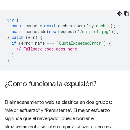
try
{
const
cache
=
await
caches
.
open
(
'my-cache'
);
await
cache
.
add
(
new
Request
(
'/sample1.jpg'
));
}
catch
(
err
)
{
if
(
error
.
name
===
'QuotaExceededError'
)
{
// Fallback code goes here
}
}
¿Cómo funciona la expulsión?
El almacenamiento web se clasifica en dos grupos:
"Mejor esfuerzo" y "Persistente". El mejor esfuerzo
significa que el navegador puede borrar el
almacenamiento sin interrumpir al usuario, pero es