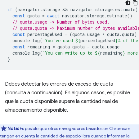
if
(
navigator
.
storage
 && 
navigator
.
storage
.
estimate
)
const
quota
=
await
navigator
.
storage
.
estimate
();
// quota.usage -> Number of bytes used.
// quota.quota -> Maximum number of bytes availabl
const
percentageUsed
=
(
quota
.
usage
/
quota
.
quota
)
console
.
log
(
`You've used 
${
percentageUsed
}
% of the
const
remaining
=
quota
.
quota
-
quota
.
usage
;
console
.
log
(
`You can write up to 
${
remaining
}
 more
}
Debes detectar los errores de exceso de cuota
(consulta a continuación). En algunos casos, es posible
que la cuota disponible supere la cantidad real de
almacenamiento disponible.
Nota:
Es posible que otros navegadores basados en Chromium
tengan en cuenta la cantidad de espacio libre cuando informen la