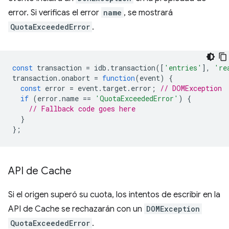
error. Si verificas el error
name
, se mostrará
QuotaExceededError
.
const
transaction
=
idb
.
transaction
([
'entries'
],
're
transaction
.
onabort
=
function
(
event
)
{
const
error
=
event
.
target
.
error
;
// DOMException
if
(
error
.
name
==
'QuotaExceededError'
)
{
// Fallback code goes here
}
};
API de Cache
Si el origen superó su cuota, los intentos de escribir en la
API de Cache se rechazarán con un
DOMException
QuotaExceededError
.