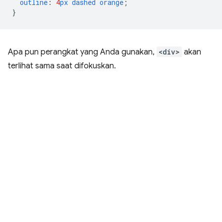
outline
:
4
px
dashed
orange
;
}
Apa pun perangkat yang Anda gunakan,
<div>
akan
terlihat sama saat difokuskan.