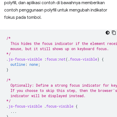
polyfill, dan aplikasi contoh di bawahnya memberikan
contoh penggunaan polyfill untuk mengubah indikator
fokus pada tombol.
/*
  This hides the focus indicator if the element rece
  mouse, but it still shows up on keyboard focus.
*/
.
js-focus-visible
:
focus
:
not
(
.
focus-visible
)
{
outline
:
none
;
}
/*
  Optionally: Define a strong focus indicator for ke
  If you choose to skip this step, then the browser'
  indicator will be displayed instead.
*/
.
js-focus-visible
.
focus-visible
{
...
}