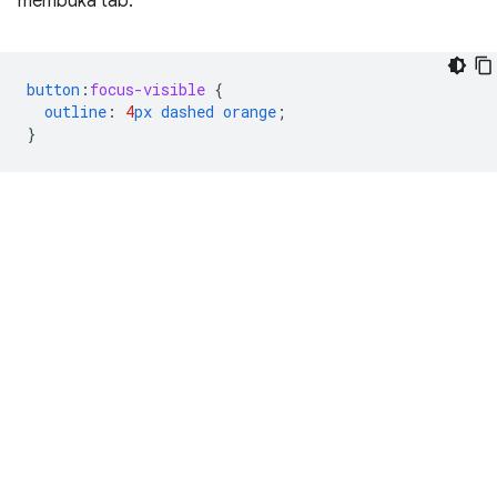
membuka tab.
button
:
focus-visible
{
outline
:
4
px
dashed
orange
;
}